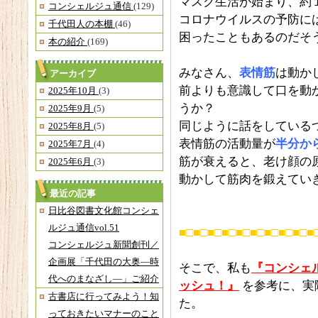
マスク生活が始まり、約
コンシェルジュ通信
(129)
コロナウイルスの予防に
千代田人の本棚
(46)
困ったこともあるのだそ
本の紹介
(169)
みなさん、
表情筋
は動か
アーカイブ
前よりも意識して口を動
2025年10月
(3)
うか？
2025年9月
(5)
同じように話をしている
2025年8月
(5)
表情筋の活動量が
半分から
2025年7月
(4)
筋が衰えると、老け顔の
2025年6月
(3)
動かして筋肉を鍛えてい
最近の記事
日比谷図書文化館コンシェ
ルジュ通信vol.51
■□■□■□■□■□■□■□■□■□■
コンシェルジュ新聞創刊／
企画展「千代田の大奥―時
そこで、私も
『コンシェル
代へのまなざし―」ご紹介
ッシュ！』
を参考に、実
古書店に行ってみよう！知
た。
っておきたいマナーのこと