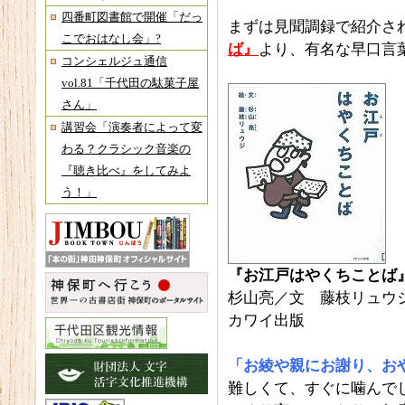
四番町図書館で開催「だっ
まずは見聞調録で紹介さ
こでおはなし会」?
ば』
より、有名な早口言
コンシェルジュ通信
vol.81「千代田の駄菓子屋
さん」
講習会「演奏者によって変
わる？クラシック音楽の
『聴き比べ』をしてみよ
う！」
『お江戸はやくちことば
杉山亮／文 藤枝リュウ
カワイ出版
「お綾や親にお謝り、おやや
難しくて、すぐに噛んで