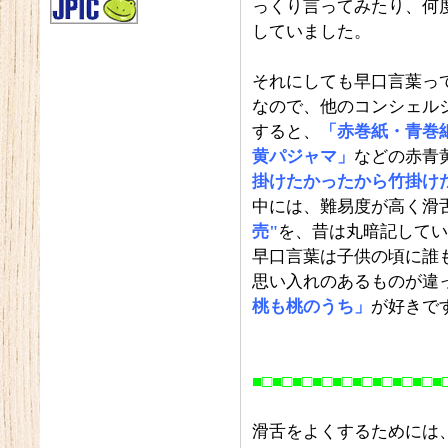
っくり言ってみたり、何度
していました。
それにしても早口言葉っ
なので、他のコンシェル
すると、
「赤巻紙・青巻
黄パジャマ」
などの赤青
掛けたかったから竹掛け
中には、難易度が高く滑
売"
を、昔は丸暗記してい
早口言葉は子供の頃に誰
思い入れのあるものが違
桃も桃のうち」
が好きで
■□■□■□■□■□■□■□■□■□■
滑舌をよくするためには