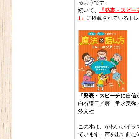
るようです。
続いて、
『発表・スピー
1』
に掲載されているトレ
『発表・スピーチに自信
白石謙二／著 常永美弥
汐文社
この本は、かわいいイラ
ています。声を出す前に