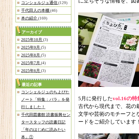
に立ちそうな情報を、図
コンシェルジュ通信
(129)
千代田人の本棚
(46)
本の紹介
(169)
アーカイブ
2025年10月
(3)
2025年9月
(5)
2025年8月
(5)
2025年7月
(4)
2025年6月
(3)
最近の記事
コンシェルジュのちよぴた
5月に発行した
vol.16
ノート「特集：バラ」を発
古代から現代まで、花の
行しました！
文学や芸術のモチーフと
千代田図書館 読書振興セン
ードをご紹介しています
タースタッフの読書日記
「年のはじめに読みたい
本」①