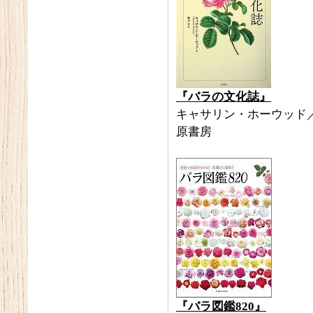
『バラの文化誌』
キャサリン・ホーウッド
原書房
『バラ図鑑820』