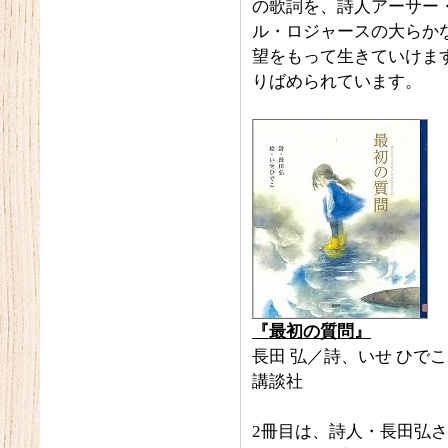
の歌詞を、詩人アーサー
ル・ロジャースの大らか
望をもって生きていけます
りばめられています。
『最初の質問』
長田 弘／詩、いせ ひで
講談社
2冊目は、詩人・長田弘