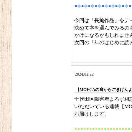
●
◆
●
◆
●
◆
●
◆
●
◆
●
◆
●
◆
●
◆
●
今回は「長編作品」をテ
決めて本を選んでみるの
かけになるかもしれませ
次回の「年のはじめに読
2024.02.22
【MOFCAの庭からごきげん
千代田区障害者よろず相談
いただいている連載【MO
お届けします。
●
●
●
●
●
●
●
●
●
●
●
●
●
●
●
●
●
●
●