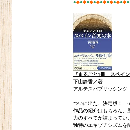
●
◆
●
◆
●
◆
●
◆
●
◆
●
◆
●
◆
●
◆
●
『まるごと1
冊 スペイン
下山静香／著
アルテスパブリッシング
ついに出た、決定版！ 6
作品の紹介はもちろん、
力のすべてが詰まってい
独特のエキゾチシズムを