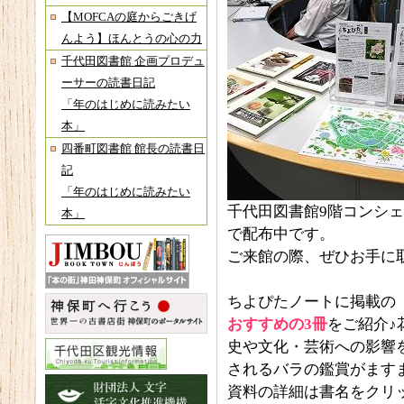
【MOFCAの庭からごきげ
んよう】ほんとうの心の力
千代田図書館 企画プロデュ
ーサーの読書日記
「年のはじめに読みたい
本」
四番町図書館 館長の読書日
記
「年のはじめに読みたい
千代田図書館9階コンシェルジ
本」
で配布中です。
ご来館の際、ぜひお手に
ちよぴたノートに掲載の
おすすめの3冊
をご紹介♪
史や文化・芸術への影響
されるバラの鑑賞がます
資料の詳細は書名をクリ