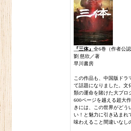
『三体』
全6巻（作者公認
劉 慈欣／著
早川書房
この作品も、中国版ドラマに
て話題になりました。文
類の運命を賭けた大プロ
600ページを越える超大
きには、この世界がどう
い！と魅力に引き込まれ
味わえること間違いなし