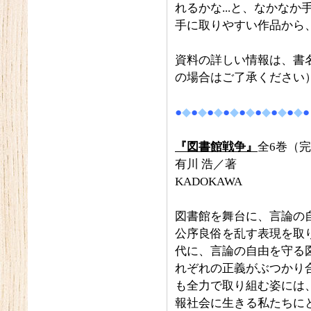
れるかな...と、なかな
手に取りやすい作品から
資料の詳しい情報は、書
の場合はご了承ください
●
◆
●
◆
●
◆
●
◆
●
◆
●
◆
●
◆
●
◆
●
『図書館戦争』
全6巻（
有川 浩／著
KADOKAWA
図書館を舞台に、言論の
公序良俗を乱す表現を取
代に、言論の自由を守る
れぞれの正義がぶつかり
も全力で取り組む姿には
報社会に生きる私たちに