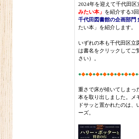
2024年を迎えて千代田
みたい本」
を紹介する3
千代田図書館の企画部門
たい本」を紹介します。
いずれの本も千代田区立
は書名をクリックしてご
さい）。
●
◆
●
◆
●
◆
●
◆
●
◆
●
◆
●
◆
●
◆
●
重さで床が傾いてしまっ
本を取り出しました。メ
ドサッと置かれたのは、
ーズ。