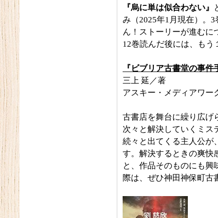
『烏に単は似合わない』
み（2025年1月現在）
ん！ストーリーが進むに
12巻読んだ後には、も
『ビブリア古書堂の事件
三上 延／著
アスキー・メディアワー
古書店を舞台に繰り広げ
次々と解決していくミス
続々と出てくる主人公が
す。解決するときの爽快感
と、作品そのものにも興
際は、ぜひ神田神保町古