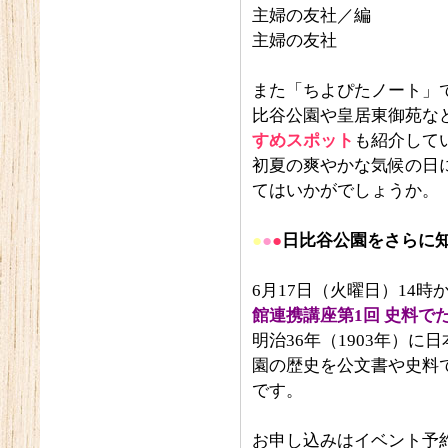
主婦の友社／編
主婦の友社
また「ちよぴたノート」
比谷公園や皇居東御苑な
すめスポット
も紹介して
初夏の爽やかな気候の日
てはいかがでしょうか。
●
●
●
日比谷公園をさらに
6月17日（火曜日）14時
館連携講座第1回 史料で
明治36年（1903年）
園の歴史を公文書や史料
です。
お申し込みはイベント予約サ