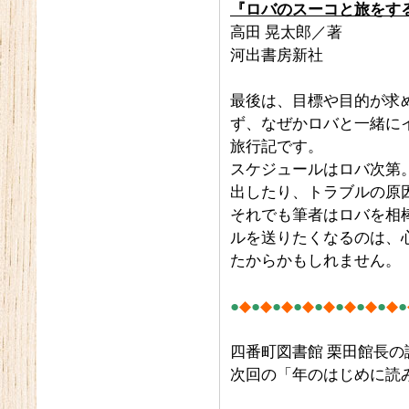
『ロバのスーコと旅をす
高田 晃太郎／著
河出書房新社
最後は、目標や目的が求
ず、なぜかロバと一緒に
旅行記です。
スケジュールはロバ次第
出したり、トラブルの原因
それでも筆者はロバを相
ルを送りたくなるのは、
たからかもしれません。
●
◆
●
◆
●
◆
●
◆
●
◆
●
◆
●
◆
●
◆
●
四番町図書館 栗田館長
次回の「年のはじめに読