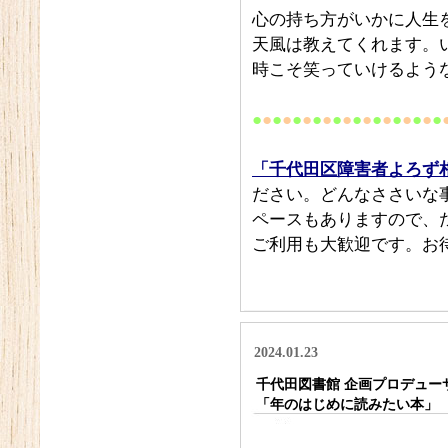
心の持ち方がいかに人生
天風は教えてくれます。
時こそ笑っていけるよう
●
●
●
●
●
●
●
●
●
●
●
●
●
●
●
●
●
●
●
「千代田区障害者よろず相
ださい。どんなささいな
ペースもありますので、
ご利用も大歓迎です。お
2024.01.23
千代田図書館 企画プロデュー
「年のはじめに読みたい本」