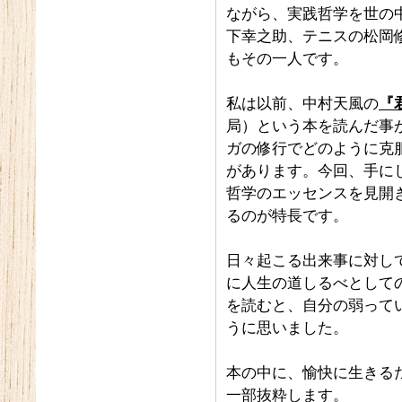
ながら、実践哲学を世の
下幸之助、テニスの松岡
もその一人です。
私は以前、中村天風の
『
局）という本を読んだ事
ガの修行でどのように克
があります。今回、手に
哲学のエッセンスを見開
るのが特長です。
日々起こる出来事に対し
に人生の道しるべとして
を読むと、自分の弱って
うに思いました。
本の中に、愉快に生きる
一部抜粋します。