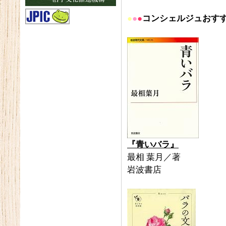
●
●
●
コンシェルジュおすす
『青いバラ』
最相 葉月／著
岩波書店