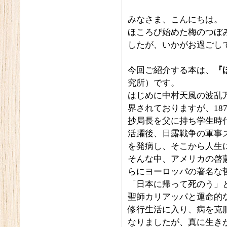
みなさま、こんにちは。
ほころび始めた梅のつぼ
したが、いかがお過ごしで
今回ご紹介する本は、
『
究所）です。
はじめに中村天風の波乱
界されておりますが、18
抄局長を父に持ち学生時
活躍後、日露戦争の軍事
を発病し、そこから人生
そんな中、アメリカの啓
らにヨーロッパの著名な
「日本に帰って死のう」
聖師カリアッパと運命的
修行生活に入り、病を克
なりましたが、真に生き