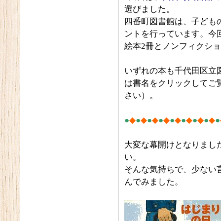
選びました。
四番町図書館は、子ども
ントを行っています。今
絵本2冊とノンフィクシ
いずれの本も千代田区立
は書名をクリックしてご
さい）。
●
◆
●
◆
●
◆
●
◆
●
◆
●
◆
●
◆
●
◆
●
大変な幕開けとなりまし
い。
そんな気持ちで、少ない
んでみました。