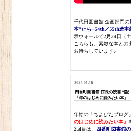
千代田図書館 企画部門の
本"
たち─54th
／55th
造本
示ウォールで2月24日（
こちらも、素敵な本との
お待ちしています♪
2024.01.16
四番町図書館 館長の読書日記
「年のはじめに読みたい本」
年始の「ちよぴたブログ
のはじめに読みたい本」
2回目は、
四番町図書館
の