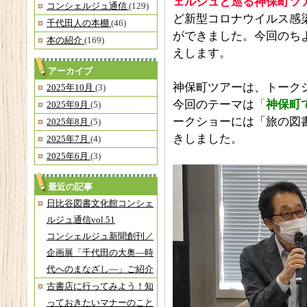
ェルジュと巡る神保町ツ
コンシェルジュ通信
(129)
ど新型コロナウイルス感
千代田人の本棚
(46)
ができました。今回のち
本の紹介
(169)
えします。
アーカイブ
神保町ツアーは、トーク
2025年10月
(3)
今回のテーマは
「
神保町
2025年9月
(5)
ークショーには「旅の図
2025年8月
(5)
きしました。
2025年7月
(4)
2025年6月
(3)
最近の記事
日比谷図書文化館コンシェ
ルジュ通信vol.51
コンシェルジュ新聞創刊／
企画展「千代田の大奥―時
代へのまなざし―」ご紹介
古書店に行ってみよう！知
っておきたいマナーのこと