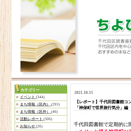
カテゴリー
2021.10.15
イベント
(344)
【レポート】千代田図書館コ
まち情報（区内）
(293)
「神保町で世界旅行気分」編
まち情報（区外）
(46)
活動レポート
(306)
千代田図書館で定期的に
お知らせ
(26)