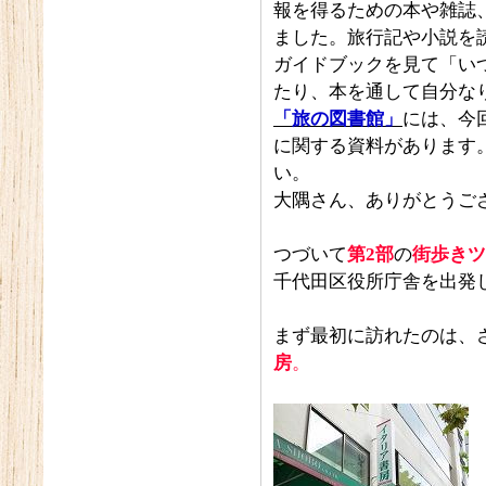
報を得るための本や雑誌
ました。旅行記や小説を
ガイドブックを見て「い
たり、本を通して自分な
「旅の図書館」
には、今
に関する資料があります
い。
大隅さん、ありがとうご
つづいて
第2部
の
街歩きツ
千代田区役所庁舎を出発
まず最初に訪れたのは、
房
。