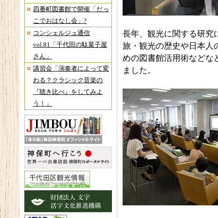
四番町図書館で開催「だっ
こでおはなし会」?
長年、観光に関する研究
コンシェルジュ通信
vol.81「千代田の駄菓子屋
旅・観光の歴史や日本人
さん」
めの図書館活用術などな
講習会「演奏者によって変
ました。
わる？クラシック音楽の
『聴き比べ』をしてみよ
う！」