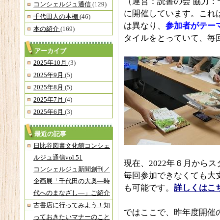
（運営：読書の会 協力：
コンシェルジュ通信
(129)
に開催しています。これ
千代田人の本棚
(46)
は異なり、
参加者がテー
本の紹介
(169)
タイルをとっていて、毎
アーカイブ
2025年10月
(3)
2025年9月
(5)
2025年8月
(5)
2025年7月
(4)
2025年6月
(3)
最近の記事
日比谷図書文化館コンシェ
ルジュ通信vol.51
現在、2022年６月から
コンシェルジュ新聞創刊／
毎回参加できなくても大
企画展「千代田の大奥―時
も可能です。
詳しくはこ
代へのまなざし―」ご紹介
古書店に行ってみよう！知
ではここで、昨年度開催
っておきたいマナーのこと