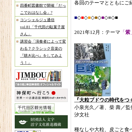
各回のテーマとともにご
四番町図書館で開催「だっ
こでおはなし会」?
■
◇
■
◇
■
◇
■
◇
■
◇
■
◇■
コンシェルジュ通信
vol.81「千代田の駄菓子屋
2021年12月：テーマ
「
紫
さん」
講習会「演奏者によって変
わる？クラシック音楽の
『聴き比べ』をしてみよ
う！」
『大粒ブドウの時代をつ
小泉光久／著、柴 壽／監
汐文社
種なしや大粒、皮ごと食