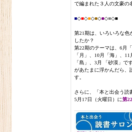
で編まれた３人の文豪の
■
◇
■
◇
■
◇
■
◇
■
◇
■
◇■
第21期は、いろいろな
したか？
第22期のテーマは、6月
「月」、10月「海」、11
「島」、3月 「砂漠」
があたまに浮かんだら、
す。
さらに、「本と出会う読
5月17日（火曜日）に
第2