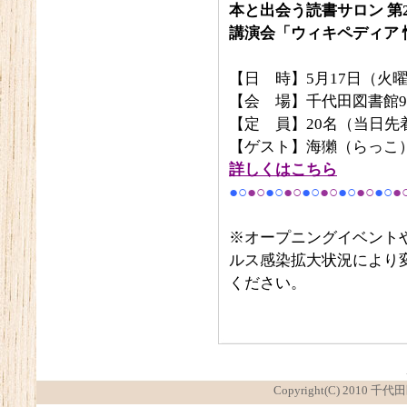
本と出会う読書サロン 第
講演会「ウィキペディア
【日 時】5月17日（火曜
【会 場】千代田図書館9
【定 員】20名（当日先
【ゲスト】海獺（らっこ
詳しくはこちら
●○
●○
●○
●○
●○
●○
●○
●○
●○
●
※オープニングイベント
ルス感染拡大状況により
ください。
Copyright(C) 2010 千