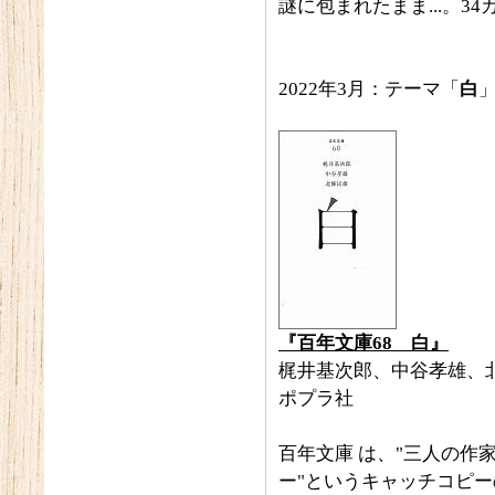
謎に包まれたまま...。
2022年3月：テーマ「
白
『百年文庫68 白』
梶井基次郎、中谷孝雄、
ポプラ社
百年文庫 は、"三人の作
ー"というキャッチコピー