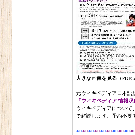
大きな画像を見る
（PDF:
元ウィキペディア日本語
「ウィキペディア 情報
ウィキペディアについて
で解説します。予約不要
●○
●○
●○
●○
●○
●○
●○
●○
●○
●