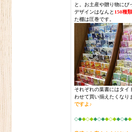
と。お土産や贈り物にぴ
デザインはなんと
150
種
た棚は圧巻です。
それぞれの葉書にはタイ
わせて買い揃えたくなり
ですよ♪
◇◆
◆◇◆
◆◇◆
◆◇◆
◆◇◆
◆