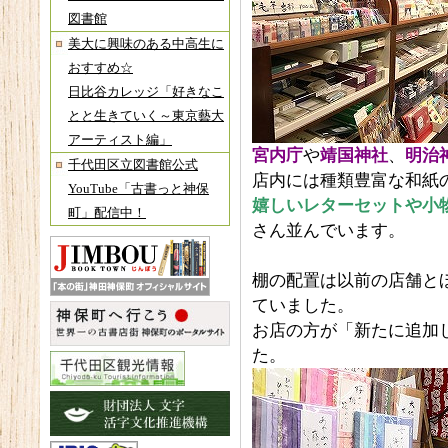
図書館
美大に興味のある中高生に
おすすめ☆
日比谷カレッジ「好きなこ
とと生きていく～東京藝大
アーティスト編」
宮内庁
や
靖国神社
、
明治
千代田区立図書館公式
店内には種類豊富な和紙
YouTube「古書っと神保
嬉しいレターセットや小
町」配信中！
さん並んでいます。
棚の配置は以前の店舗と
ていました。
お店の方が「新たに追加
た。