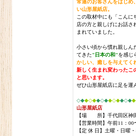
常連のお客さんをはじめ
い山形屋紙店。
この取材中にも「こんに
店の方と親しげにお話さ
まれていました。
小さい頃から慣れ親しん
てきた
"日本の和"
を感じ
かしい、癒しを与えてく
新しく生まれ変わったこ
と思います。
ぜひ山形屋紙店に足を運
◇◆
◆◇◆
◆◇◆
◆◇◆
◆◇◆
◆
山形屋紙店
【場 所】千代田区神田神
【営業時間】午前11：00
【定 休 日】土曜・日曜