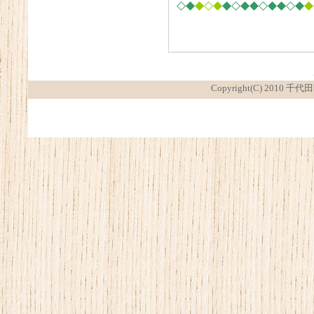
◇◆
◆◇◆
◆◇◆◆◇◆◆◇◆
◆
Copyright(C) 2010 千