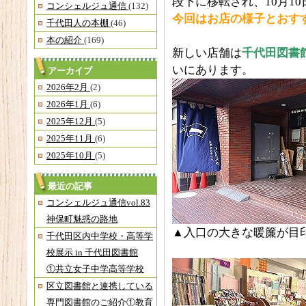
段下に移転され、10月1
コンシェルジュ通信
(132)
今回はお店の様子とおす
千代田人の本棚
(46)
本の紹介
(169)
新しい店舗は
千代田図書
いにあります。
アーカイブ
2026年2月
(2)
2026年1月
(6)
2025年12月
(5)
2025年11月
(6)
2025年10月
(5)
最近の記事
コンシェルジュ通信vol.83
神保町魅惑の路地
▲入口の大きな暖簾が目
千代田区内中学校・高等学
校展示 in 千代田図書館
①共立女子中学高等学校
区立図書館と連携している
専門図書館のご紹介①教育