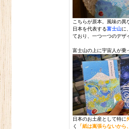
こちらが原本。風味の異
日本を代表する
富士山
に
ており、一つ一つのデザ
富士山の上に宇宙人が乗
日本のお土産として特に
く
「紙は嵩張らないから