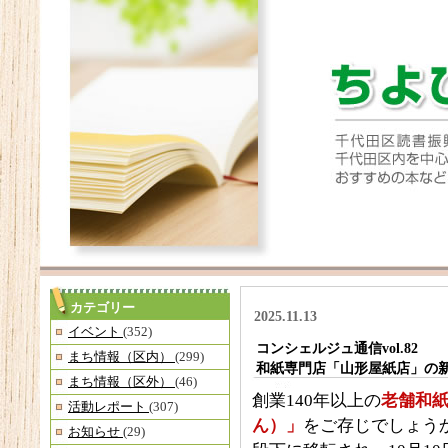
カテゴリー
2025.11.13
イベント
(352)
コンシェルジュ通信vol.82
まち情報（区内）
(299)
和紙専門店「山形屋紙店」の
まち情報（区外）
(46)
創業140年以上の
老舗和
活動レポート
(307)
ん）」
をご存じでしょう
お知らせ
(29)