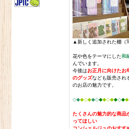
▲新しく追加された棚（
花や色をテーマにした
和
んでいます。
今後は
お正月に向けたお
のグッズ
なども販売され
のお店の魅力です。
◇
◆
◆◇◆
◆
◇
◆
◆◇◆
◆
◇
◆
◆
たくさんの魅力的な商品
ってほしい
コンシェルジュのおすす