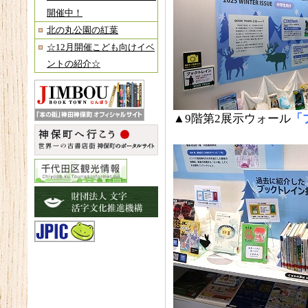
開催中！
北の丸公園の紅葉
☆12月開催こども向けイベ
ントの紹介☆
▲9階第2展示ウォール
「