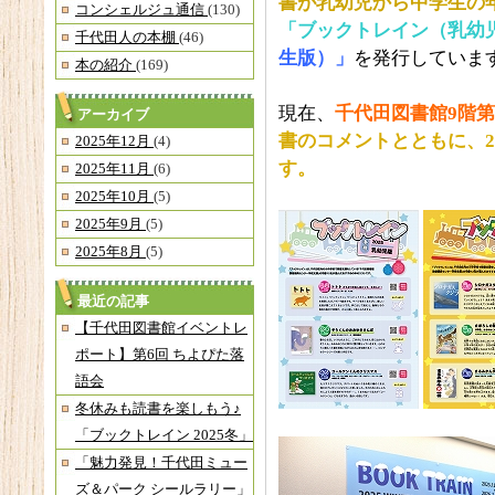
書が乳幼児から中学生の
コンシェルジュ通信
(130)
「ブックトレイン（
乳幼
千代田人の本棚
(46)
生版）」
を発行していま
本の紹介
(169)
現在、
千代田図書館9階第
アーカイブ
書のコメントとともに、2
2025年12月
(4)
す。
2025年11月
(6)
2025年10月
(5)
2025年9月
(5)
2025年8月
(5)
最近の記事
【千代田図書館イベントレ
ポート】第6回 ちよぴた落
語会
冬休みも読書を楽しもう♪
「ブックトレイン 2025冬」
「魅力発見！千代田ミュー
ズ＆パーク シールラリー」