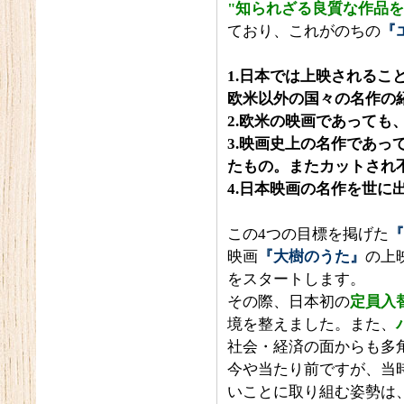
"知られざる良質な作品を
ており、これがのちの
『
1.日本では上映される
欧米以外の国々の名作の
2.欧米の映画であって
3.映画史上の名作であ
たもの。またカットされ
4.日本映画の名作を世に
この4つの目標を掲げた
『
映画
『大樹のうた』
の上
をスタートします。
その際、日本初の
定員入
境を整えました。また、
社会・経済の面からも多
今や当たり前ですが、当
いことに取り組む姿勢は