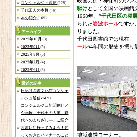
映画の街・神保町のシン
コンシェルジュ通信
(129)
駆け
として全国の映画館
千代田人の本棚
(46)
1968年、
"千代田区の発
本の紹介
(169)
られた
岩波ホール
ですが、
りました。
アーカイブ
千代田図書館では現在、
2025年10月
(3)
ール
54年間の歴史を振
2025年9月
(5)
2025年8月
(5)
2025年7月
(4)
2025年6月
(3)
最近の記事
日比谷図書文化館コンシェ
ルジュ通信vol.51
コンシェルジュ新聞創刊／
企画展「千代田の大奥―時
代へのまなざし―」ご紹介
古書店に行ってみよう！知
地域連携コーナー。
っておきたいマナーのこと