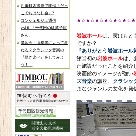
四番町図書館で開催「だっ
こでおはなし会」?
★☆★☆★☆★☆★☆★☆★
コンシェルジュ通信
vol.81「千代田の駄菓子屋
岩波ホール
は、実はもと
さん」
ですか？
講習会「演奏者によって変
わる？クラシック音楽の
『ありがとう岩波ホール
『聴き比べ』をしてみよ
館当初の
岩波ホール
は、
う！」
た施設だったことを紹介
映画館のイメージが強い
ズ音楽
の講座、
クラシッ
まなジャンルの文化を発