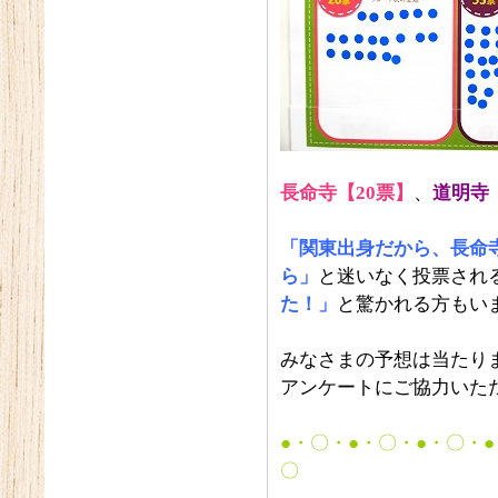
長命寺【20票】
、
道明寺
「関東出身だから、長命
ら」
と迷いなく投票され
た！」
と驚かれる方もい
みなさまの予想は当たり
アンケートにご協力いた
●・〇・●・〇・●・〇・
〇