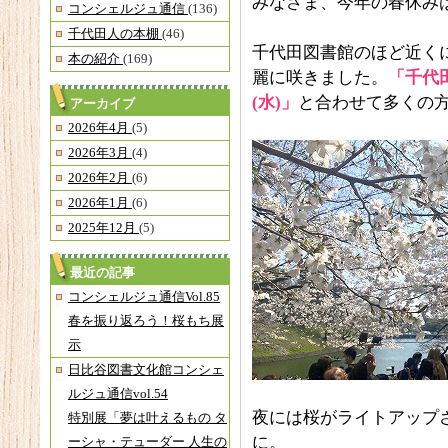
みなさま、今年の春休み
コンシェルジュ通信
(136)
千代田人の本棚
(46)
千代田図書館のほど近く
本の紹介
(169)
麗に咲きました。
「千代田
(水)」
と合わせて多くの
アーカイブ
2026年4月
(5)
2026年3月
(4)
2026年2月
(6)
2026年1月
(6)
2025年12月
(5)
最近の記事
コンシェルジュ通信Vol.85
春を振り返ろう！桜もち展
示
日比谷図書文化館コンシェ
ルジュ通信vol.54
夜には桜がライトアップ
特別展「夢は叶えるもの タ
に。
ーシャ・テューダー 人生の