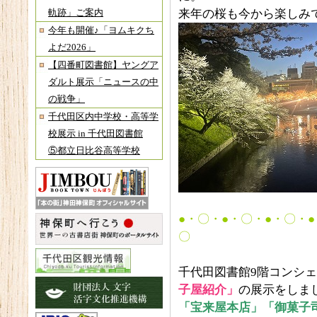
来年の桜も今から楽しみ
軌跡」ご案内
今年も開催♪「ヨムキクち
よだ2026」
【四番町図書館】ヤングア
ダルト展示「ニュースの中
の戦争」
千代田区内中学校・高等学
校展示 in 千代田図書館
⑤都立日比谷高等学校
●・〇・●・〇・●・〇・
〇
千代田図書館9階コンシ
子屋紹介」
の展示をしま
「宝来屋本店」「御菓子