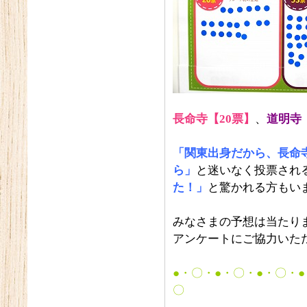
長命寺【20票】
、
道明寺
「関東出身だから、長命
ら」
と迷いなく投票され
た！」
と驚かれる方もい
みなさまの予想は当たり
アンケートにご協力いた
●・〇・●・〇・●・〇・
〇