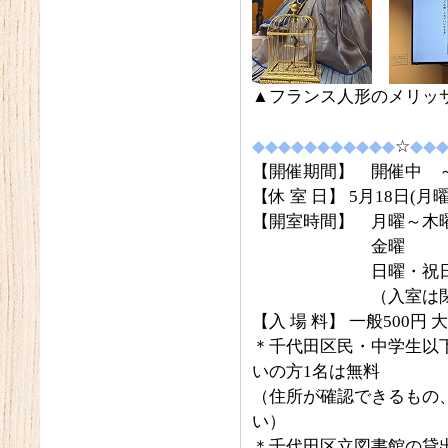
▲フランス人形のメリッ
◆◆◆◆◆◆◆◆◆◆◆
☆
◆◆
【開催期間】 開催中 ～
【休 室 日】 5月18日(月
【開室時間】 月曜～木曜
金曜 午前1
日曜・祝日 午前
（入室は閉室3
【入 場 料】 一般500円 
＊千代田区民・中学生以
いの方1名は無料
（住所が確認できるもの
い）
＊千代田区立図書館の貸