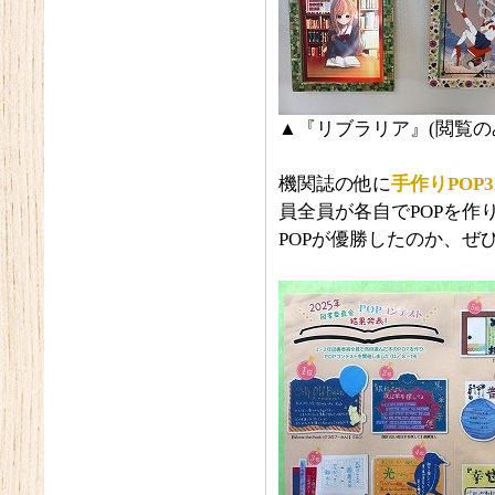
▲『リブラリア』(閲覧の
機関誌の他に
手作りPOP3
員全員が各自でPOPを作
POPが優勝したのか、ぜ