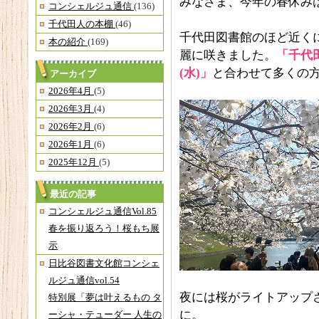
みなさま、今年の春休み
コンシェルジュ通信
(136)
千代田人の本棚
(46)
千代田図書館のほど近く
本の紹介
(169)
麗に咲きました。
「千代田
(水)」
と合わせて多くの
アーカイブ
2026年4月
(5)
2026年3月
(4)
2026年2月
(6)
2026年1月
(6)
2025年12月
(5)
最近の記事
コンシェルジュ通信Vol.85
春を振り返ろう！桜もち展
示
日比谷図書文化館コンシェ
ルジュ通信vol.54
夜には桜がライトアップ
特別展「夢は叶えるもの タ
に。
ーシャ・テューダー 人生の