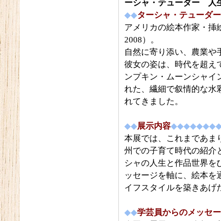
ーシャ・テューダー 人
◆◆
ターシャ・テューダー
アメリカの絵本作家・挿絵
2008）。
自然に寄り添い、農業や
彼女の姿は、時代を超え
ンプキン・ムーンシャイン
れた、繊細で叙情的な水
れてきました。
◆◆
展示内容
◆◆◆◆◆◆◆
本展では、これまであま
州での子育て時代の紹介
シャの人生と作品世界を
ッセージを軸に、絵本を
イフスタイルを築きあげ
◆◆
学芸員からのメッセー