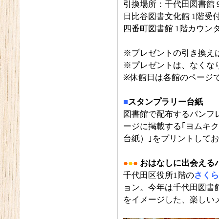
引換場所：千代田図書館 
日比谷図書文化館 1階受
四番町図書館 1階カウン
※プレゼントの引き換え
※プレゼントは、なくな
※休館日は各館のページ
■
スタンプラリー台紙
図書館で配布するパンフ
ージに掲載する｢ヨムキク
台紙）｣をプリントして
●
●
●
おはなしに出会える
千代田区役所1階の
さくら
ョン。今年は千代田図書
をイメージした、楽しい