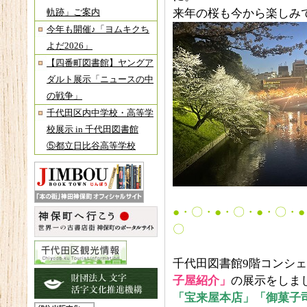
来年の桜も今から楽しみ
軌跡」ご案内
今年も開催♪「ヨムキクち
よだ2026」
【四番町図書館】ヤングア
ダルト展示「ニュースの中
の戦争」
千代田区内中学校・高等学
校展示 in 千代田図書館
⑤都立日比谷高等学校
●・〇・●・〇・●・〇・
〇
千代田図書館9階コンシ
子屋紹介」
の展示をしま
「宝来屋本店」「御菓子