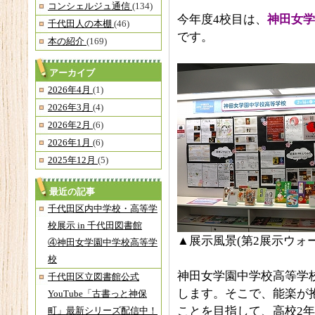
コンシェルジュ通信
(134)
今年度4校目は、
神田女学
千代田人の本棚
(46)
です。
本の紹介
(169)
アーカイブ
2026年4月
(1)
2026年3月
(4)
2026年2月
(6)
2026年1月
(6)
2025年12月
(5)
最近の記事
千代田区内中学校・高等学
校展示 in 千代田図書館
▲展示風景(第2展示ウォー
④神田女学園中学校高等学
校
神田女学園中学校高等学
千代田区立図書館公式
します。そこで、能楽が
YouTube「古書っと神保
ことを目指して、高校2年
町」最新シリーズ配信中！