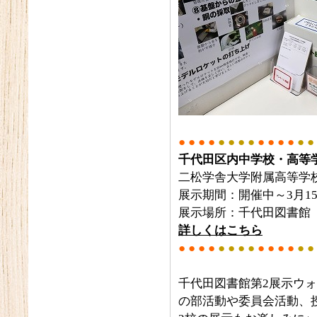
● ● ● ●
● ● ● ●
● ● ● ●
● ● 
千代田区内中学校・高等学
二松学舎大学附属高等学
展示期間：開催中～3月15
展示場所：千代田図書館
詳しくはこちら
● ● ● ●
● ● ● ●
● ● ● ●
● ●
千代田図書館第2展示ウォ
の部活動や委員会活動、