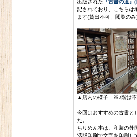
出版された
『古書の道』(
記されており、こちらは
ます(貸出不可、閲覧のみ
▲店内の様子 ※2階は
今回はおすすめの古書と
た。
ちりめん本は、和装の外
活版印刷で文字を印刷し