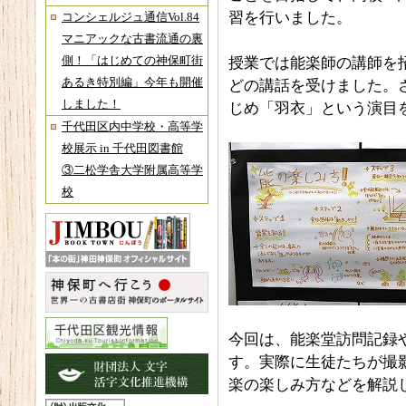
習を行いました。
コンシェルジュ通信Vol.84
マニアックな古書流通の裏
側！「はじめての神保町街
授業では能楽師の講師を
あるき特別編」今年も開催
どの講話を受けました。
しました！
じめ「羽衣」という演目
千代田区内中学校・高等学
校展示 in 千代田図書館
③二松学舎大学附属高等学
校
今回は、能楽堂訪問記録
す。実際に生徒たちが撮
楽の楽しみ方などを解説