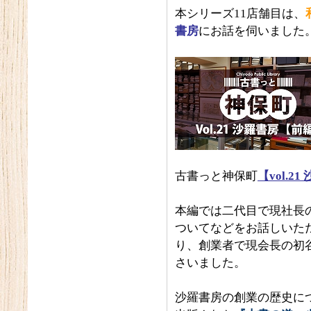
本シリーズ11店舗目は、
書房
にお話を伺いました
古書っと神保町
【vol.2
本編では二代目で現社長
ついてなどをお話しいた
り、創業者で現会長の初
さいました。
沙羅書房の創業の歴史につ