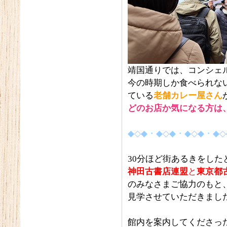
靖国通りでは、コンシェ
今の時期しか食べられな
ている
老舗カレー屋さん
どのお店か気になる方は
◆◇◆・◆◇◆・◆◇◆・◆◇
30分ほど街あるきをし
神田古書店連盟
と
東京都
のみなさまご協力のもと
見学させていただきまし
館内を案内してくださっ