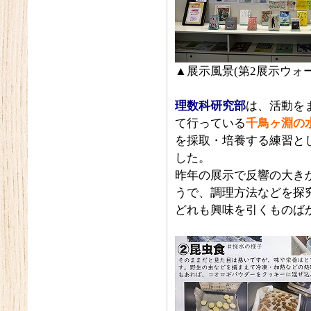
▲展示風景(第2展示ウォー
理数科研究部
は、活動を
て行っている
千鳥ヶ淵の
を採取・培養する練習と
した。
昨年の展示で反響の大き
うで、調理方法などを探
どれも興味を引くものば