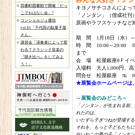
みんな大好き！ノン
四番町図書館で開催「だっ
キヨノサチコさんによっ
こでおはなし会」?
「ノンタン」（偕成社刊）
コンシェルジュ通信
原画やラフスケッチなど約
vol.81「千代田の駄菓子屋
さん」
期 間 1月18日（水）～
講習会「演奏者によって変
時 間 10:00～20:0
わる？クラシック音楽の
まで
『聴き比べ』をしてみよ
会 場 松屋銀座8Ｆイ
う！」
入場料 大人1,000円、
問合せ 松屋銀座 ℡ 03-
★展覧会ホームページは
～展覧会のみどころ～
「ノンタン」が生まれる前、
れたのは、
いたずら子ぎつねが登場する
それを、もっと子どもたちに
白いねこの男の子「ノンタン