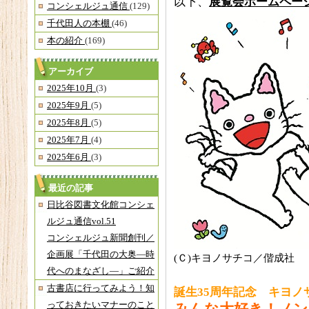
以下、
展覧会ホームペー
コンシェルジュ通信
(129)
千代田人の本棚
(46)
本の紹介
(169)
アーカイブ
2025年10月
(3)
2025年9月
(5)
2025年8月
(5)
2025年7月
(4)
2025年6月
(3)
最近の記事
日比谷図書文化館コンシェ
ルジュ通信vol.51
コンシェルジュ新聞創刊／
企画展「千代田の大奥―時
(Ｃ)キヨノサチコ／偕成社
代へのまなざし―」ご紹介
古書店に行ってみよう！知
誕生35周年記念 キヨノ
っておきたいマナーのこと