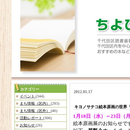
カテゴリー
2012.01.17
イベント
(344)
まち情報（区内）
(293)
キヨノサチコ絵本原画の世界
まち情報（区外）
(46)
1月18日（水）～23日（
活動レポート
(306)
絵本原画展のお知らせで
お知らせ
(26)