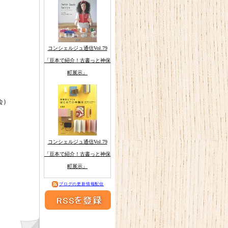
コンシェルジュ通信Vol.79
「豆本で紹介！古書っと神保
町展示」
会）
コンシェルジュ通信Vol.79
「豆本で紹介！古書っと神保
町展示」
ブログの更新情報配信