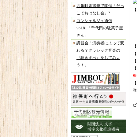
四番町図書館で開催「だっ
【
こでおはなし会」?
コンシェルジュ通信
2
vol.81「千代田の駄菓子屋
2
さん」
2
講習会「演奏者によって変
【
わる？クラシック音楽の
【
『聴き比べ』をしてみよ
【
う！」
【
※
【
詳
ビ