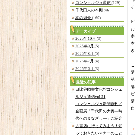
“
コンシェルジュ通信
(129)
そ
千代田人の本棚
(46)
本の紹介
(169)
ビ
お
アーカイブ
参
2025年10月
(3)
本
2025年9月
(5)
き
2025年8月
(5)
2025年7月
(4)
こ
2025年6月
(3)
講
第
最近の記事
講
日比谷図書文化館コンシェ
ビ
ルジュ通信vol.51
講
コンシェルジュ新聞創刊／
自
企画展「千代田の大奥―時
代へのまなざし―」ご紹介
古書店に行ってみよう！知
「
っておきたいマナーのこと