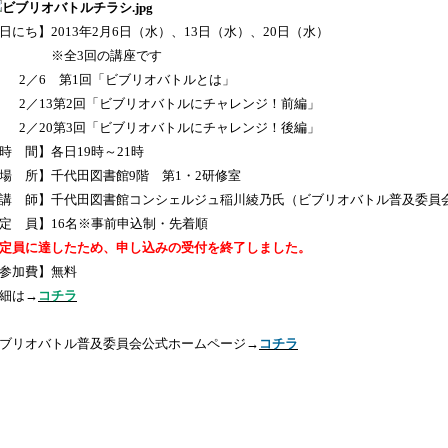
日にち】2013年2月6日（水）、13日（水）、20日（水）
※全3回の講座です
／6 第1回「ビブリオバトルとは」
／13第2回「ビブリオバトルにチャレンジ！前編」
／20第3回「ビブリオバトルにチャレンジ！後編」
時 間】各日19時～21時
場 所】千代田図書館9階 第1・2研修室
講 師】千代田図書館コンシェルジュ稲川綾乃氏（ビブリオバトル普及委員
定 員】16名※事前申込制・先着順
定員に達したため、申し込みの受付を終了しました。
参加費】無料
細は→
コチラ
ブリオバトル普及委員会公式ホームページ→
コチラ