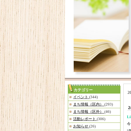
カテゴリー
2
イベント
(344)
まち情報（区内）
(293)
まち情報（区外）
(46)
Li
活動レポート
(306)
今
お知らせ
(26)