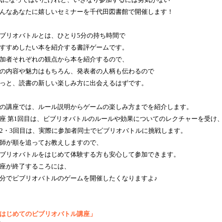
気になってはいたけれど、いきなり参加するには勇気がない”
んなあなたに嬉しいセミナーを千代田図書館で開催します！
ブリオバトルとは、ひとり5分の持ち時間で
すすめしたい本を紹介する書評ゲームです。
加者それぞれの観点から本を紹介するので、
の内容や魅力はもちろん、発表者の人柄も伝わるので
っと、読書の新しい楽しみ方に出会えるはずです。
の講座では、ルール説明からゲームの楽しみ方までを紹介します。
座 第1回目は、ビブリオバトルのルールや効果についてのレクチャーを受け
2・3回目は、実際に参加者同士でビブリオバトルに挑戦します。
師が順を追ってお教えしますので、
ブリオバトルをはじめて体験する方も安心して参加できます。
座が終了するころには、
分でビブリオバトルのゲームを開催したくなりますよ♪
はじめてのビブリオバトル講座」