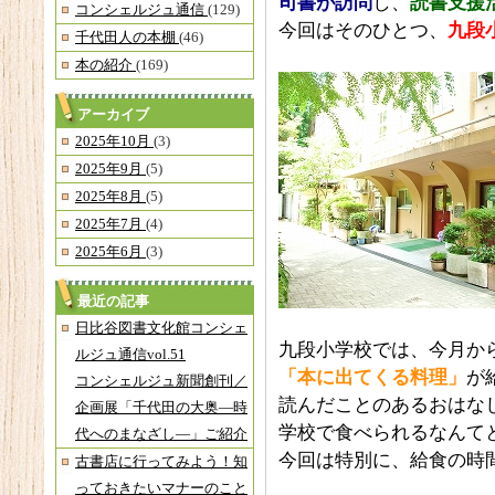
司
書が訪問
し、
読書支援
コンシェルジュ通信
(129)
今回はそのひとつ、
九段
千代田人の本棚
(46)
本の紹介
(169)
アーカイブ
2025年10月
(3)
2025年9月
(5)
2025年8月
(5)
2025年7月
(4)
2025年6月
(3)
最近の記事
日比谷図書文化館コンシェ
九段小学校では、今月か
ルジュ通信vol.51
「本に出てくる料理」
が
コンシェルジュ新聞創刊／
読んだことのあるおはな
企画展「千代田の大奥―時
学校で食べられるなんて
代へのまなざし―」ご紹介
今回は特別に、給食の時
古書店に行ってみよう！知
っておきたいマナーのこと