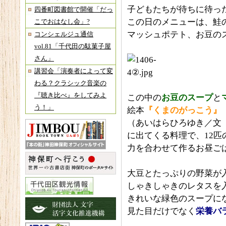
子どもたちが待ちに待っ
四番町図書館で開催「だっ
この日のメニューは、鮭
こでおはなし会」?
マッシュポテト、お豆の
コンシェルジュ通信
vol.81「千代田の駄菓子屋
さん」
講習会「演奏者によって変
わる？クラシック音楽の
『聴き比べ』をしてみよ
この中の
お豆のスープ
と
う！」
絵本
『くまのがっこう』
（あいはらひろゆき／文
に出てくる料理で、12匹
力を合わせて作るお昼ご
大豆とたっぷりの野菜が
しゃきしゃきのレタスを
きれいな緑色のスープに
見た目だけでなく
栄
養バ