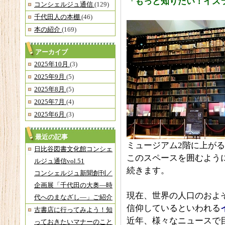
「もっと知りたい！イス
コンシェルジュ通信
(129)
千代田人の本棚
(46)
本の紹介
(169)
アーカイブ
2025年10月
(3)
2025年9月
(5)
2025年8月
(5)
2025年7月
(4)
2025年6月
(3)
最近の記事
ミュージアム2階に上が
日比谷図書文化館コンシェ
このスペースを囲むよう
ルジュ通信vol.51
続きます。
コンシェルジュ新聞創刊／
企画展「千代田の大奥―時
現在、世界の人口のおよそ
代へのまなざし―」ご紹介
信仰しているといわれる
古書店に行ってみよう！知
近年、様々なニュースで
っておきたいマナーのこと