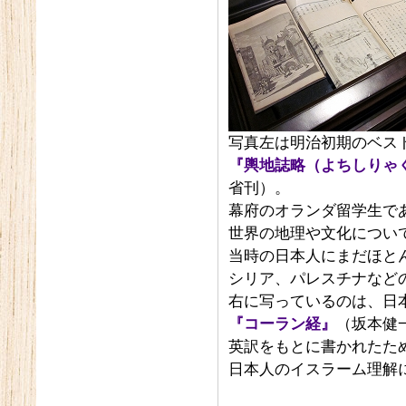
写真左は明治初期のベス
『輿地誌略（よちしりゃ
省刊）。
幕府のオランダ留学生で
世界の地理や文化につい
当時の日本人にまだほと
シリア、パレスチナなど
右に写っているのは、日
『コーラン経』
（坂本健一
英訳をもとに書かれたた
日本人のイスラーム理解