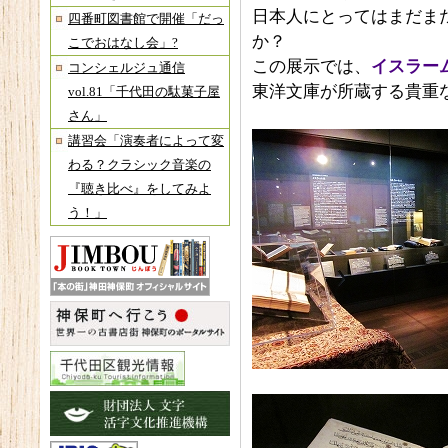
日本人にとってはまだま
四番町図書館で開催「だっ
か？
こでおはなし会」?
この展示では、
イスラー
コンシェルジュ通信
東洋文庫が所蔵する貴重
vol.81「千代田の駄菓子屋
さん」
講習会「演奏者によって変
わる？クラシック音楽の
『聴き比べ』をしてみよ
う！」