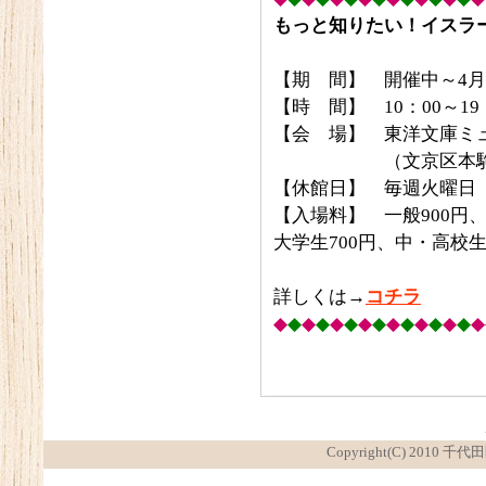
もっと知りたい！イスラ
【期 間】 開催中～4月
【時 間】 10：00～1
【会 場】 東洋文庫ミ
（文京区本駒込2-
【休館日】 毎週火曜日
【入場料】 一般900円、
大学生700円、中・高校生
詳しくは→
コチラ
◆
◆
◆
◆
◆
◆
◆
◆
◆
◆
◆
◆
◆
◆
◆
Copyright(C) 2010 千