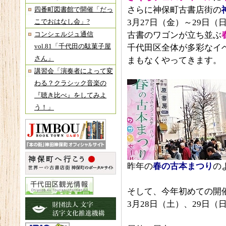
さらに神保町古書店街の
四番町図書館で開催「だっ
3月27日（金）～29日
こでおはなし会」?
古書のワゴンが立ち並ぶ
コンシェルジュ通信
vol.81「千代田の駄菓子屋
千代田区全体が多彩なイ
さん」
まもなくやってきます。
講習会「演奏者によって変
わる？クラシック音楽の
『聴き比べ』をしてみよ
う！」
昨年の
春の古本まつり
の
そして、今年初めての開
3月28日（土）、29日