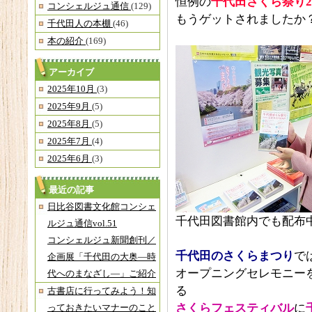
恒例の
千代田さくら祭り
2
コンシェルジュ通信
(129)
もうゲットされましたか
千代田人の本棚
(46)
本の紹介
(169)
アーカイブ
2025年10月
(3)
2025年9月
(5)
2025年8月
(5)
2025年7月
(4)
2025年6月
(3)
最近の記事
日比谷図書文化館コンシェ
千代田図書館内でも配布
ルジュ通信vol.51
コンシェルジュ新聞創刊／
千代田のさくらまつり
で
企画展「千代田の大奥―時
オープニングセレモニー
代へのまなざし―」ご紹介
る
古書店に行ってみよう！知
さくらフェスティバル
に
っておきたいマナーのこと