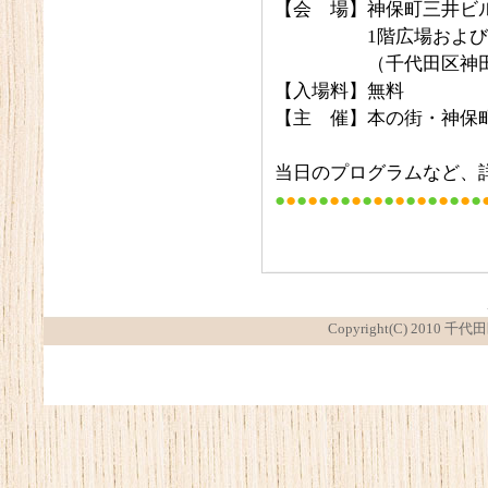
【会 場】神保町三井ビ
1階広場およびエ
（千代田区神田神保
【入場料】無料
【主 催】本の街・神保
当日のプログラムなど、
●
●
●
●
●
●
●
●
●
●
●
●
●
●
●
●
●
●
●
Copyright(C) 2010 千