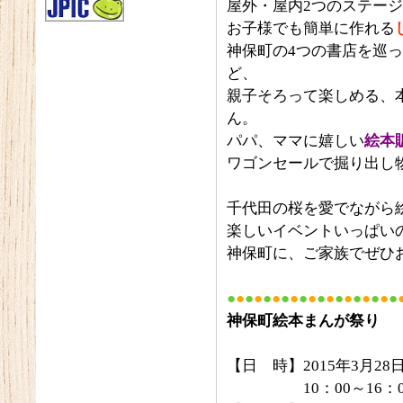
屋外・屋内2つのステー
お子様でも簡単に作れる
神保町の4つの書店を巡
ど、
親子そろって楽しめる、
ん。
パパ、ママに嬉しい
絵本
ワゴンセールで掘り出し
千代田の桜を愛でながら
楽しいイベントいっぱい
神保町に、ご家族でぜひ
●
●
●
●
●
●
●
●
●
●
●
●
●
●
●
●
●
●
●
神保町絵本まんが祭り
【日 時】2015年3月2
10：00～16：0