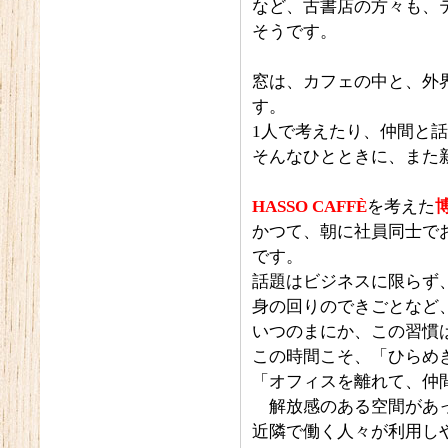
など、古書店の方々も、
そうです。
窓は、カフェの中と、外
す。
1人で考えたり、仲間と
そんなひとときに、また
HASSO CAFFÈ
を考えた
かつて、朝に社員同士で
です。
話題はビジネスに限らず
身の回りのできごとなど
いつのまにか、この習慣
この時間こそ、「ひらめ
「オフィスを離れて、仲
解放感のある空間があっ
近隣で働く人々が利用し