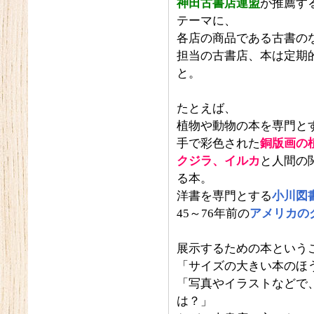
神田古書店連盟
が推薦す
テーマに、
各店の商品である古書の
担当の古書店、本は定期
と。
たとえば、
植物や動物の本を専門と
手で彩色された
銅版画の
クジラ、イルカ
と人間の
る本。
洋書を専門とする
小川図
45～76年前の
アメリカの
展示するための本という
「サイズの大きい本のほ
「写真やイラストなどで
は？」