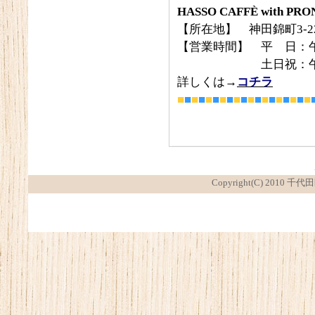
HASSO CAFFÈ wit
【所在地】 神田錦町3-
【営業時間】 平 日：午前
土日祝：午前10時～
詳しくは→
コチラ
■
■
■
■
■
■
■
■
■
■
■
■
■
■
■
■
■
■
■
Copyright(C) 2010 千