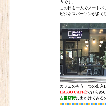
うです。
この日も一人でノートパ
ビジネスパーソンが多く
カフェのもう一つの出入
HASSO CAFFÈ
でひらめ
古書店街
に出かけてみる
■
■
■
■
■
■
■
■
■
■
■
■
■
■
■
■
■
■
■