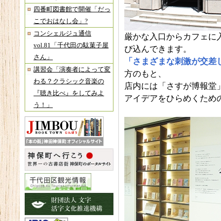
四番町図書館で開催「だっ
こでおはなし会」?
コンシェルジュ通信
厳かな入口からカフェに
vol.81「千代田の駄菓子屋
び込んできます。
さん」
「さまざまな刺激が交差
講習会「演奏者によって変
方のもと、
わる？クラシック音楽の
店内には「さすが博報堂
『聴き比べ』をしてみよ
アイデアをひらめくため
う！」