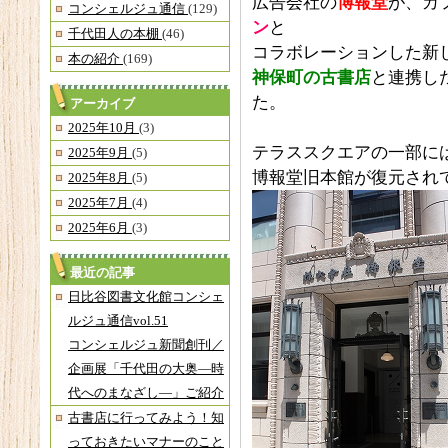
広告会社の
博報堂
が、カ
コンシェルジュ通信
(129)
ン
と
千代田人の本棚
(46)
コラボレーションした新
本の紹介
(169)
神保町の古書店
と連携し
た。
アーカイブ
2025年10月
(3)
テラススクエアの一部に
2025年9月
(5)
博報堂旧本館が復元され
2025年8月
(5)
2025年7月
(4)
2025年6月
(3)
最近の記事
日比谷図書文化館コンシェ
ルジュ通信vol.51
コンシェルジュ新聞創刊／
企画展「千代田の大奥―時
代へのまなざし―」ご紹介
古書店に行ってみよう！知
っておきたいマナーのこと