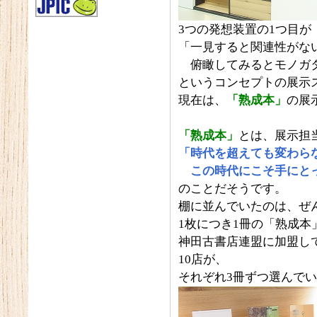
3つの発想装置の1つ目が
「一見すると関連性がな
俯瞰してみるとモノガ
というコンセプトの展示
現在は、
「熟成本」
の展
「熟成本」
とは、展示担
「時代を超えても変わら
この時代にこそ手にとっ
のことだそうです。
棚に並んでいたのは、ぜ
1枚につき1冊の「熟成本
神田古書店連盟に加盟し
10店が、
それぞれ3冊ずつ選んで