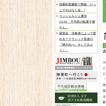
四番町図書館で開催「だっ
こでおはなし会」?
コンシェルジュ通信
vol.81「千代田の駄菓子屋
さん」
講習会「演奏者によって変
わる？クラシック音楽の
『聴き比べ』をしてみよ
う！」
大
小
と
ど
「
学
高
ま
新