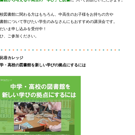
書館から考える中高生の「学び」と読書
についてお話しいただきます。
校図書館に関わる方はもちろん、中高生のお子様をお持ちの方や
書館について学びたい学生のみなさんにもおすすめの講演会です。
だいま申し込みを受付中！
ひ、ご参加ください。
＊
＊
＊
＊
＊
＊
＊
＊
＊
＊
＊
＊
＊
＊
＊
＊
＊
＊
＊
＊
＊
＊
＊
＊
＊
＊
＊
＊
＊
＊
＊
比谷カレッジ
学・高校の図書館を新しい学びの拠点にするには