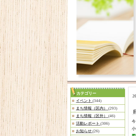
カテゴリー
2
イベント
(344)
まち情報（区内）
(293)
まち情報（区外）
(46)
今
活動レポート
(306)
小
お知らせ
(26)