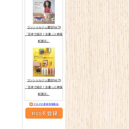
コンシェルジュ通信Vol.79
「豆本で紹介！古書っと神保
町展示」
コンシェルジュ通信Vol.79
「豆本で紹介！古書っと神保
町展示」
ブログの更新情報配信