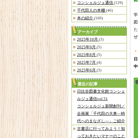
図
コンシェルジュ通信
(129)
千代田人の本棚
(46)
学
本の紹介
(169)
図
た
アーカイブ
ぜ
2025年10月
(3)
2025年9月
(5)
＊
2025年8月
(5)
日
2025年7月
(4)
中
2025年6月
(3)
最近の記事
日比谷図書文化館コンシェ
ルジュ通信vol.51
コンシェルジュ新聞創刊／
企画展「千代田の大奥―時
代へのまなざし―」ご紹介
古書店に行ってみよう！知
っておきたいマナーのこと