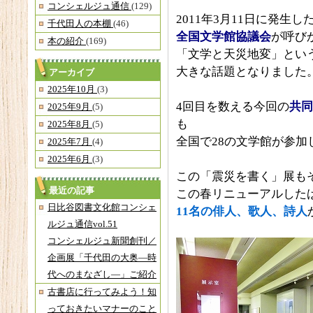
コンシェルジュ通信
(129)
2011年3月11日に発生
千代田人の本棚
(46)
全国文学館協議会
が呼び
本の紹介
(169)
「文学と天災地変」とい
大きな話題となりました
アーカイブ
2025年10月
(3)
4回目を数える今回の
共同
2025年9月
(5)
も
2025年8月
(5)
全国で28の文学館が参加
2025年7月
(4)
2025年6月
(3)
この「震災を書く」展も
最近の記事
この春リニューアルした
日比谷図書文化館コンシェ
11
名の俳人、歌人、詩人
ルジュ通信vol.51
コンシェルジュ新聞創刊／
企画展「千代田の大奥―時
代へのまなざし―」ご紹介
古書店に行ってみよう！知
っておきたいマナーのこと