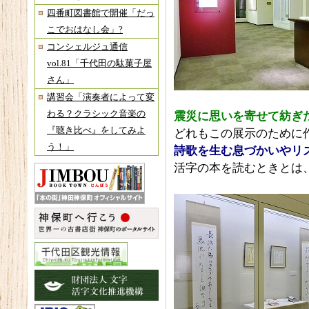
四番町図書館で開催「だっ
こでおはなし会」?
コンシェルジュ通信
vol.81「千代田の駄菓子屋
さん」
講習会「演奏者によって変
わる？クラシック音楽の
震災に思いを寄せて紡ぎ
『聴き比べ』をしてみよ
どれもこの展示のために
う！」
詩歌を生む息づかいやリ
活字の本を読むときとは