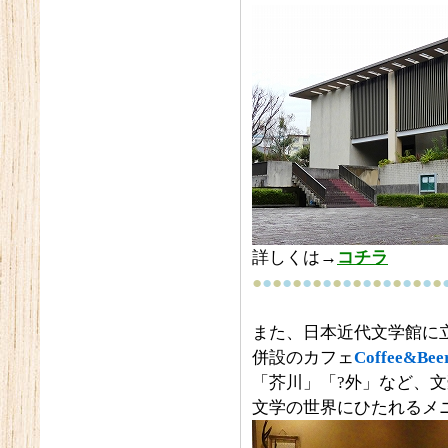
詳しくは→
コチラ
●
●
●
●
●
●
●
●
●
●
●
●
●
●
●
●
●
●
●
また、日本近代文学館に
併設のカフェ
Coffee&Be
「芥川」「?外」など、
文学の世界にひたれるメ