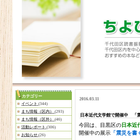
カテゴリー
2016.03.11
イベント
(344)
まち情報（区内）
(293)
日本近代文学館で開催中 「
まち情報（区外）
(46)
今回は、目黒区の
日本近
活動レポート
(306)
開催中の展示
「震災を書
お知らせ
(26)