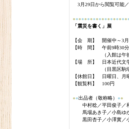
3月29日から閲覧可能／
●
●
●
●
●
●
●
●
●
●
●
●
●
●
●
●
●
●
●
「震災を書く」展
【会 期】 開催中～3月
【時 間】 午前9時30分
（入館は午後4
【場 所】 日本近代文
（目黒区駒場4-3
【休館日】 日曜日、月曜
【観覧料】 100円
●
●
出品者（敬称略）
●
●
中村稔／平田俊子／和
馬場あき子／小島ゆか
黒田杏子／小澤實／小