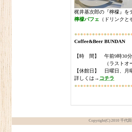
梶井基次郎の『檸檬』を
檸檬パフェ
（ドリンクとセ
●
●
●
●
●
●
●
●
●
●
●
●
●
●
●
●
●
●
●
Coffee&Beer BUNDAN
【時 間】 午前9時30分
（ラストオーダー
【休館日】 日曜日、月
詳しくは→
コチラ
●
●
●
●
●
●
●
●
●
●
●
●
●
●
●
●
●
●
●
Copyright(C) 2010 千