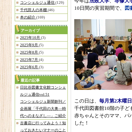
今年は
法政大学
、
専修大
コンシェルジュ通信
(129)
10日間の実習期間で、
図
千代田人の本棚
(46)
本の紹介
(169)
アーカイブ
2025年10月
(3)
2025年9月
(5)
2025年8月
(5)
2025年7月
(4)
2025年6月
(3)
最近の記事
日比谷図書文化館コンシェ
ルジュ通信vol.51
この日は、
毎月第
2
木曜日
コンシェルジュ新聞創刊／
千代田図書館10階の子ど
企画展「千代田の大奥―時
赤ちゃんとそのママ、パ
代へのまなざし―」ご紹介
した！
古書店に行ってみよう！知
っておきたいマナーのこと