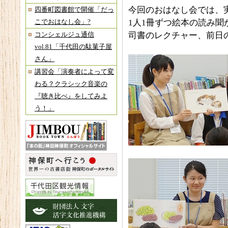
今回のおはなし会では、
四番町図書館で開催「だっ
1人1冊ずつ絵本の読み聞
こでおはなし会」?
司書のレクチャー、前日
コンシェルジュ通信
vol.81「千代田の駄菓子屋
さん」
講習会「演奏者によって変
わる？クラシック音楽の
『聴き比べ』をしてみよ
う！」