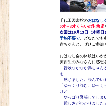
千代田図書館の
おはなし
0
才～3
才くらいの乳幼児
次回は10
月13
日（木曜日
予約不要
で
、どなたでも
赤ちゃんと、ぜひご参加
おはなし会の体験はいか
実習生のみなさんに感想
「普段なかなか赤ちゃん
を
感じました。読んでいる
「ゆっくり読む、ゆっく
けど
やっぱり緊張してしまい
難しさがわかりました