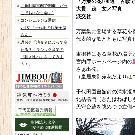
『万葉の花100
選 古歌
四番町図書館で開催「だっ
大貫 茂 文／写真
こでおはなし会」?
淡交社
コンシェルジュ通信
vol.81「千代田の駄菓子屋
万葉集に登場する草花を
さん」
代表的な歌とともに写真
講習会「演奏者によって変
わる？クラシック音楽の
東御苑にある草花の場所
『聴き比べ』をしてみよ
宮内庁ホームページ内の
う！」
さぁ出発。
（皇居東御苑花だよりは
千代田図書館前の清水濠
北桔橋門（きたはねばし
天守台跡を眺めつつ左側