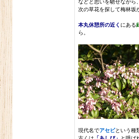
などと思いを馳せながら
次の草花を探して梅林坂
本丸休憩所の近く
にある
ら。
現代名で
アセビ
という種
古くは
「あしび」
と呼ば