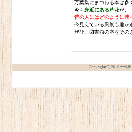
万葉集にまつわる本は多
今も
身近にある草花
が、
昔の人にはどのように映
今見えている風景も趣が
ぜひ、図書館の本をその
Copyright(C) 2010 千