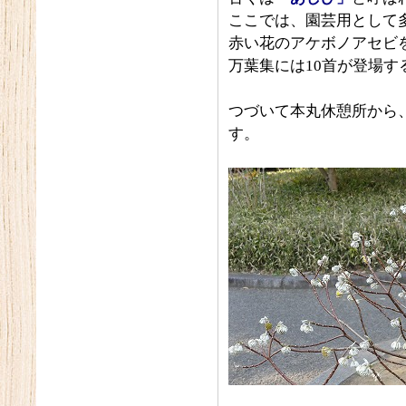
ここでは、園芸用として
赤い花のアケボノアセビ
万葉集には10首が登場す
つづいて本丸休憩所から
す。