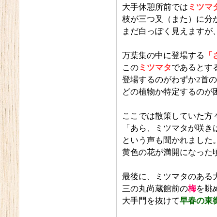
大手休憩所前では
ミツマ
枝が三つ叉（また）に分
まだ白っぽく見えますが
万葉集の中に登場する
「
この
ミツマタ
であるとす
登場するのがわずか2首
どの植物か特定するのが
ここでは散策していた方
「あら、ミツマタが咲き
という声も聞かれました
黄色の花が満開になった
最後に、ミツマタのある
三の丸尚蔵館前の
梅
を眺
大手門を抜けて
早春の東