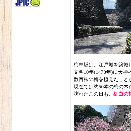
梅林坂は、江戸城を築城
文明10年(1478年)に
数百株の梅を植えたこと
現在では約50本の梅の
訪れたこの日も、
紅白の