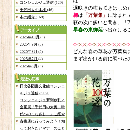
は
コンシェルジュ通信
(129)
遅咲きの梅も咲きはじめ
千代田人の本棚
(46)
梅
は
「万葉集」
に詠まれ
本の紹介
(169)
萩の次に多いと聞き、「
早春の東御苑
へ出かける
アーカイブ
2025年10月
(3)
◇
◇
◇
◇
◇
◇
◇
◇
◇
◇
◇
◇
◇
◇
◇
2025年9月
(5)
どんな春の草花が万葉集
2025年8月
(5)
まず出かける前に調べた
2025年7月
(4)
2025年6月
(3)
最近の記事
日比谷図書文化館コンシェ
ルジュ通信vol.51
コンシェルジュ新聞創刊／
企画展「千代田の大奥―時
代へのまなざし―」ご紹介
古書店に行ってみよう！知
っておきたいマナーのこと