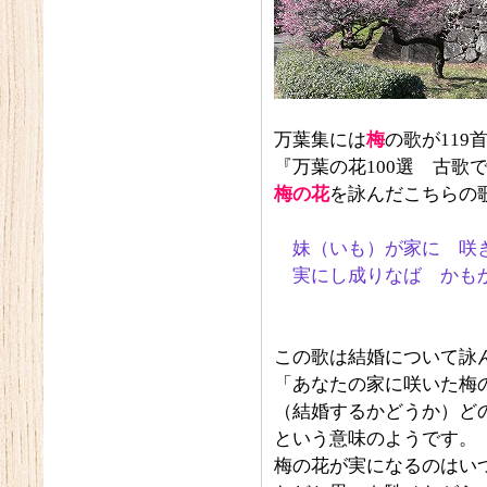
万葉集には
梅
の歌が119
『万葉の花100選 古歌
梅の花
を詠んだこちらの
妹（いも）が家に 咲
実にし成りなば かも
藤原八
この歌は結婚について詠
「あなたの家に咲いた梅
（結婚するかどうか）ど
という意味のようです。
梅の花が実になるのはい