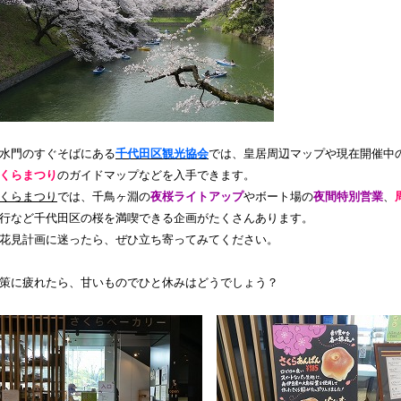
水門のすぐそばにある
千代田区観光協会
では、皇居周辺マップや現在開催中
くらまつり
のガイドマップなどを入手できます。
くらまつり
では、千鳥ヶ淵の
夜桜ライトアップ
やボート場の
夜間特別営業
、
行など千代田区の桜を満喫できる企画がたくさんあります。
花見計画に迷ったら、ぜひ立ち寄ってみてください。
策に疲れたら、甘いものでひと休みはどうでしょう？