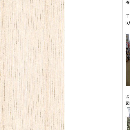
春
千
3
ま
図