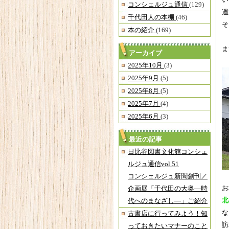
い
コンシェルジュ通信
(129)
週
千代田人の本棚
(46)
そ
本の紹介
(169)
ま
アーカイブ
2025年10月
(3)
2025年9月
(5)
2025年8月
(5)
2025年7月
(4)
2025年6月
(3)
最近の記事
日比谷図書文化館コンシェ
ルジュ通信vol.51
コンシェルジュ新聞創刊／
お
企画展「千代田の大奥―時
北
代へのまなざし―」ご紹介
な
古書店に行ってみよう！知
訪
っておきたいマナーのこと