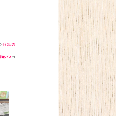
の
千代田の
周遊バス
の