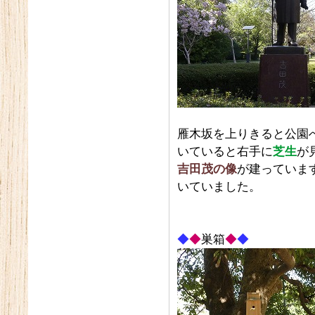
雁木坂を上りきると公園
いていると右手に
芝生
が
吉田茂の像
が建っていま
いていました。
◆
◆
巣箱
◆
◆