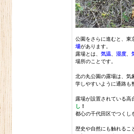
公園をさらに進むと、東
場
があります。
露場とは、
気温
、
湿度
、
場所のことです。
北の丸公園の露場は、気
学しやすいように通路も
露場が設置されている高
し
！
都心の千代田区でつくし
歴史や自然にも触れるこ