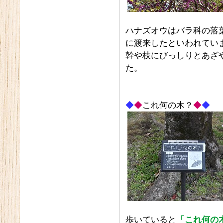
ハナズオウはバラ科の落
に渡来したといわれてい
幹や枝にびっしりとあざ
た。
◆
◆
これ何の木？
◆
◆
歩いていると
「これ何の