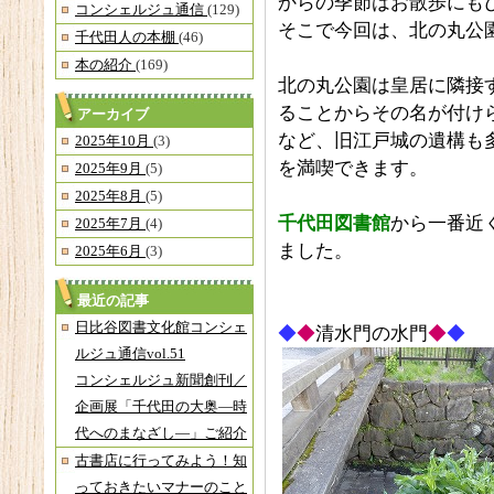
からの季節はお散歩にも
コンシェルジュ通信
(129)
そこで今回は、北の丸公
千代田人の本棚
(46)
本の紹介
(169)
北の丸公園は皇居に隣接
ることからその名が付け
アーカイブ
など、旧江戸城の遺構も
2025年10月
(3)
を満喫できます。
2025年9月
(5)
2025年8月
(5)
千代田図書館
から一番近
2025年7月
(4)
ました。
2025年6月
(3)
最近の記事
日比谷図書文化館コンシェ
◆
◆
清水門の水門
◆
◆
ルジュ通信vol.51
コンシェルジュ新聞創刊／
企画展「千代田の大奥―時
代へのまなざし―」ご紹介
古書店に行ってみよう！知
っておきたいマナーのこと