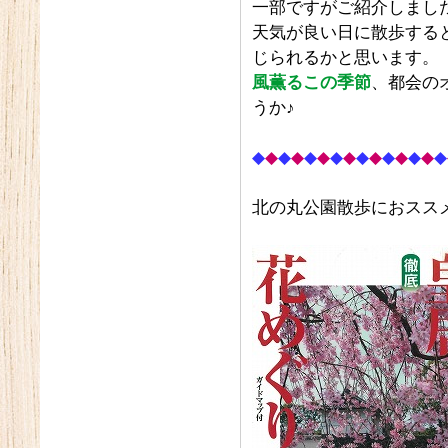
一部ですがご紹介しまし
天気が良い日に散歩する
じられるかと思います。
風薫るこの季節
、都会の
うか♪
◆
◆
◆
◆
◆
◆
◆
◆
◆
◆
◆
◆
◆
◆
◆
北の丸公園散歩におスス