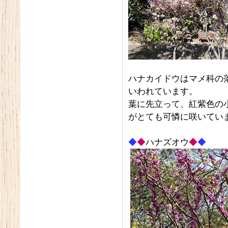
ハナカイドウはマメ科の
いわれています。
葉に先立って、紅紫色の
がとても可憐に咲いてい
◆
◆
ハナズオウ
◆
◆