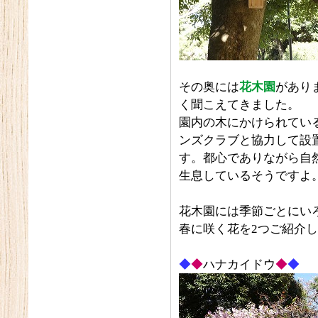
その奥には
花木園
があり
く聞こえてきました。
園内の木にかけられてい
ンズクラブと協力して設
す。都心でありながら自
生息しているそうですよ
花木園には季節ごとにい
春に咲く花を2つご紹介
◆
◆
ハナカイドウ
◆
◆