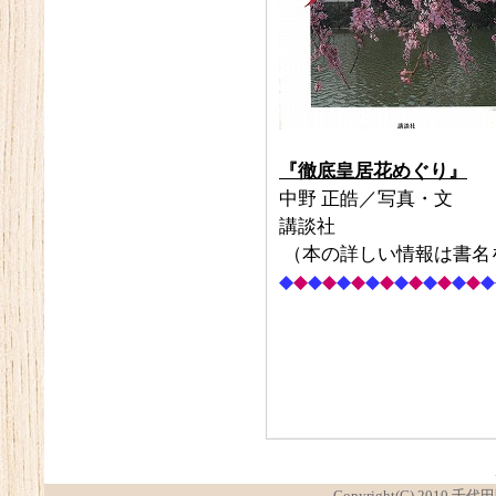
『徹底皇居花めぐり』
中野 正皓／写真・文
講談社
（本の詳しい情報は書名
◆
◆
◆
◆
◆
◆
◆
◆
◆
◆
◆
◆
◆
◆
◆