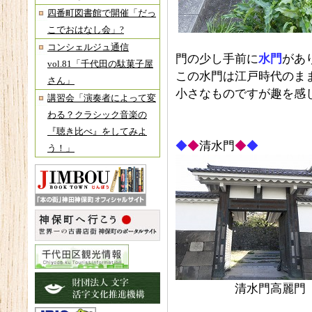
四番町図書館で開催「だっ
こでおはなし会」?
コンシェルジュ通信
門の少し手前に
水門
があ
vol.81「千代田の駄菓子屋
この水門は江戸時代のま
さん」
小さなものですが趣を感
講習会「演奏者によって変
わる？クラシック音楽の
『聴き比べ』をしてみよ
◆
◆
清水門
◆
◆
う！」
清水門高