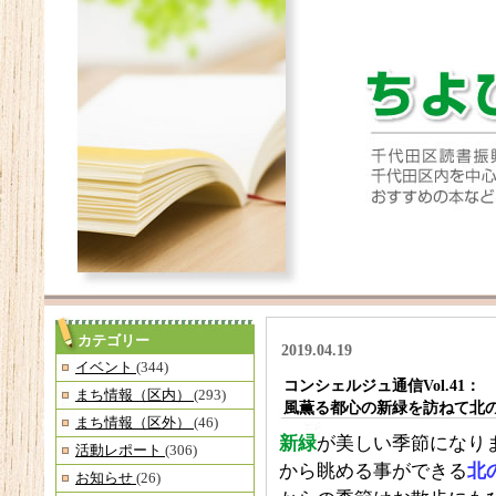
カテゴリー
2019.04.19
イベント
(344)
コンシェルジュ通信Vol.41：
まち情報（区内）
(293)
風薫る都心の新緑を訪ねて北
まち情報（区外）
(46)
新緑
が美しい季節になり
活動レポート
(306)
から眺める事ができる
北
お知らせ
(26)