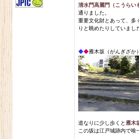
清水門高麗門（こうらい
通りました。
重要文化財とあって、多
りと眺めたりしていまし
◆
◆
雁木坂（がんぎざか
道なりに少し歩くと
雁木
この坂は江戸城跡内で唯