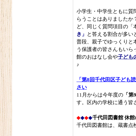
小学生・中学生ともに質
らうことはありましたか
ど、同じく質問項目の「
き」
と答える割合が多い
普段、親子でゆっくりと
う保護者の皆さんもいら
館のおはなし会や
子ども
♪
「第8回千代田区子ども
さい
11月からは今年度の
「第
す。区内の学校に通う皆
◆
◆
◆
◆
千代田図書館 休
千代田図書館は、蔵書点