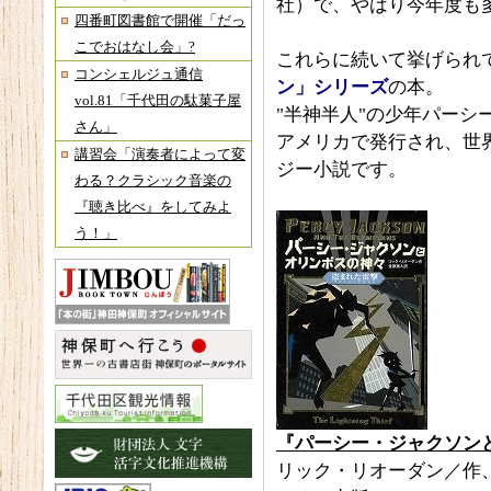
社）で、やはり今年度も
四番町図書館で開催「だっ
こでおはなし会」?
これらに続いて挙げられ
コンシェルジュ通信
ン」シリーズ
の本。
vol.81「千代田の駄菓子屋
"半神半人"の少年パーシ
さん」
アメリカで発行され、世
講習会「演奏者によって変
ジー小説です。
わる？クラシック音楽の
『聴き比べ』をしてみよ
う！」
『パーシー・ジャクソンと
リック・リオーダン／作