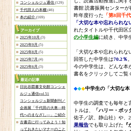
し、読書活動推進に関す
コンシェルジュ通信
(129)
書館 読書振興センターが
千代田人の本棚
(46)
昨年度行った
「第8回千
本の紹介
(169)
「大切な本や忘れられな
れたタイトルや千代田区
アーカイブ
の小学生編
に続き、中学
2025年10月
(3)
2025年9月
(5)
「大切な本や忘れられな
2025年8月
(5)
回答した中学生は
70.2％
2025年7月
(4)
今の中学生は、どんな本
2025年6月
(3)
書名をクリックしてご覧
最近の記事
日比谷図書文化館コンシェ
◆
◆
◆
中学生の「大切な本
ルジュ通信vol.51
コンシェルジュ新聞創刊／
中学生の調査でも毎年と
企画展「千代田の大奥―時
トルは、
「ハリー・ポッ
代へのまなざし―」ご紹介
佑子／訳、静山社）や、2
古書店に行ってみよう！知
果報告
でも取り上げた
『
っておきたいマナーのこと