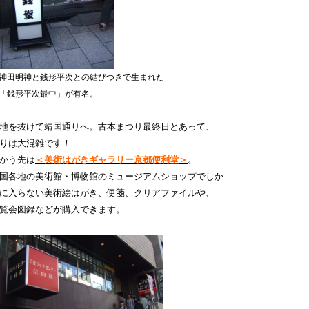
神田明神と銭形平次との結びつきで生まれた
銭形平次最中」が有名。
地を抜けて靖国通りへ。
古本まつり最終日とあって、
りは大混雑です！
かう先は
＜美術はがきギャラリー京都便利堂＞
。
国各地の美術館・博物館のミュージアムショップでしか
に入らない
美術絵はがき、
便箋、
クリアファイルや、
覧会図録などが購入できます。