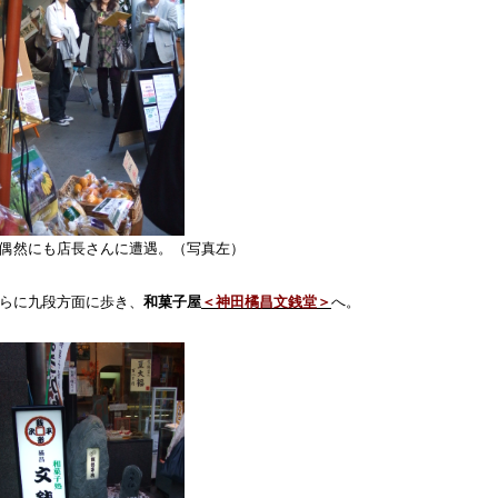
偶然にも店長さんに遭遇。（写真左）
らに九段方面に歩き、
和菓子屋
＜神田橘昌文銭堂＞
へ。