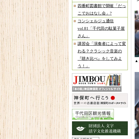
四番町図書館で開催「だっ
こでおはなし会」?
コンシェルジュ通信
vol.81「千代田の駄菓子屋
さん」
講習会「演奏者によって変
わる？クラシック音楽の
『聴き比べ』をしてみよ
▲
う！」