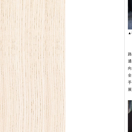
▲
「
路
通
向
全
手
展