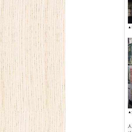
▲
▲
人