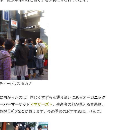
来
「紅茶
本来の
味と香り」を
大切に守られています。
ティーハウス タカノ
に向かったのは、同じくすずらん通り沿いにある
オーガニック
ーパーマーケット
＜マザーズ＞
。生産者の顔が見える青果物、
然酵母ﾊﾟﾝ
などが買えます。今の季節のおすすめは、りんご。