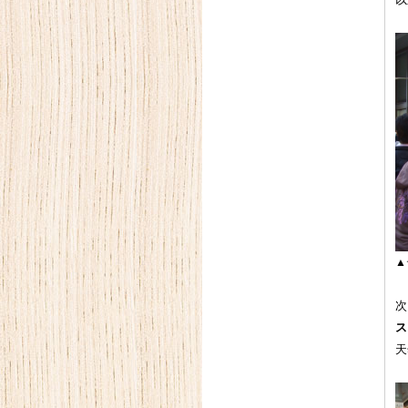
以
▲
次
ス
天