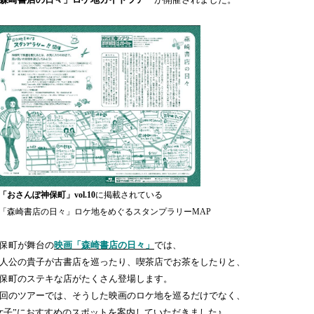
森崎書店の日々」ロケ地ガイドツアー
が開催されました。
「おさんぽ神保町」vol.10
に掲載されている
森崎書店の日々」ロケ地をめぐるスタンプラリーMAP
保町が舞台の
映画「森崎書店の日々」
では、
人公の貴子が古書店を巡ったり、喫茶店でお茶をしたりと、
保町のステキな店がたくさん登場します。
回のツアーでは、そうした映画のロケ地を巡るだけでなく、
女子”におすすめのスポットを案内していただきました♪