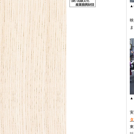
▲
映
ま
▲
実
タ
東