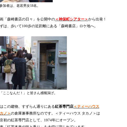
参加者は、老若男女18名。
画「森崎書店の日々」を公開中の
＜神保町シアター＞
から出発！
ずは、歩いて100歩の近距離にある「森崎書店」ロケ地へ。
「ここなんだ！」と皆さん感慨深げ。
はこの建物、すずらん通りにある
紅茶専門店
＜ティーハウス
カノ＞
の
倉庫兼事務所なのです。
＜ティーハウス タカノ＞は
京
初の
紅茶専門店として、1974年
にオープン。