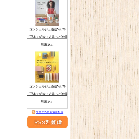
コンシェルジュ通信Vol.79
「豆本で紹介！古書っと神保
町展示」
コンシェルジュ通信Vol.79
「豆本で紹介！古書っと神保
町展示」
ブログの更新情報配信