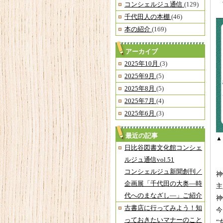
「
コンシェルジュ通信
(129)
千代田人の本棚
(46)
本の紹介
(169)
アーカイブ
2025年10月
(3)
2025年9月
(5)
2025年8月
(5)
2025年7月
(4)
2025年6月
(3)
最近の記事
▲
日比谷図書文化館コンシェ
「
ルジュ通信vol.51
コンシェルジュ新聞創刊／
神
企画展「千代田の大奥―時
主
代へのまなざし―」ご紹介
神
古書店に行ってみよう！知
今
っておきたいマナーのこと
“