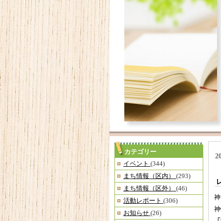
カテゴリー
2
イベント
(344)
まち情報（区内）
(293)
まち情報（区外）
(46)
神
活動レポート
(306)
神
お知らせ
(26)