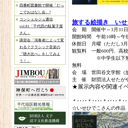
四番町図書館で開催「だっ
こでおはなし会」?
コンシェルジュ通信
旅する絵描き いせ
vol.81「千代田の駄菓子屋
会 期 開催中～3月31
さん」
開館時間 午前10時～午
講習会「演奏者によって変
休館日 月曜（ただし3月
わる？クラシック音楽の
観覧料 一般600円、高校
『聴き比べ』をしてみよ
※中学生以下無料 ☆
う！」
無料
会 場 世田谷文学館（
主 催 財団法人せたが
★展示内容や関連イ
＊････＊････＊････＊･･
☆いせひでこさんの作品