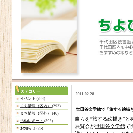
カテゴリー
2011.02.28
イベント
(344)
まち情報（区内）
(293)
世田谷文学館で「旅する絵描
まち情報（区外）
(46)
自らを“旅する絵描き”
活動レポート
(306)
展覧会が
世田谷文学館
で
お知らせ
(26)