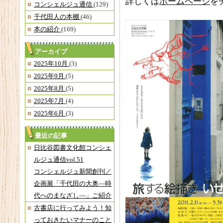
詳しくは
ホームページ
を
コンシェルジュ通信
(129)
千代田人の本棚
(46)
本の紹介
(169)
アーカイブ
2025年10月
(3)
2025年9月
(5)
2025年8月
(5)
2025年7月
(4)
2025年6月
(3)
最近の記事
日比谷図書文化館コンシェ
ルジュ通信vol.51
コンシェルジュ新聞創刊／
企画展「千代田の大奥―時
代へのまなざし―」ご紹介
古書店に行ってみよう！知
っておきたいマナーのこと