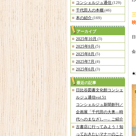
2
コンシェルジュ通信
(129)
千代田人の本棚
(46)
三
本の紹介
(169)
アーカイブ
日
2025年10月
(3)
※
2025年9月
(5)
会
2025年8月
(5)
2025年7月
(4)
2025年6月
(3)
★
最近の記事
日比谷図書文化館コンシェ
ルジュ通信vol.51
コンシェルジュ新聞創刊／
企画展「千代田の大奥―時
代へのまなざし―」ご紹介
古書店に行ってみよう！知
っておきたいマナーのこと