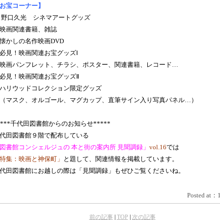
お宝コーナー】
 野口久光 シネマアートグッズ
映画関連書籍、雑誌
懐かしの名作映画DVD
必見！映画関連お宝グッズⅠ
画パンフレット、チラシ、ポスター、関連書籍、レコード…
必見！映画関連お宝グッズⅡ
リウッドコレクション限定グッズ
マスク、オルゴール、マグカップ、直筆サイン入り写真パネル…）
****千代田図書館からのお知らせ*****
代田図書館９階で配布している
図書館コンシェルジュの 本と街の案内所 見聞調録」
vol.16
では
特集：映画と神保町」
と題して、関連情報を掲載しています。
代田図書館にお越しの際は「見聞調録」もぜひご覧くださいね。
Posted at：
前の記事
|
TOP
|
次の記事