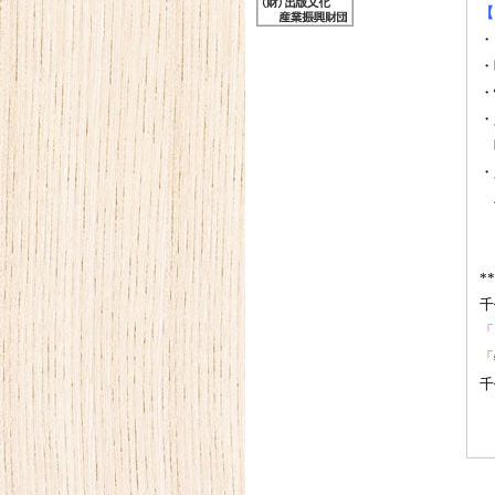
【
・
・
・
・
映
・
ハ
（
*
千
「
「
千