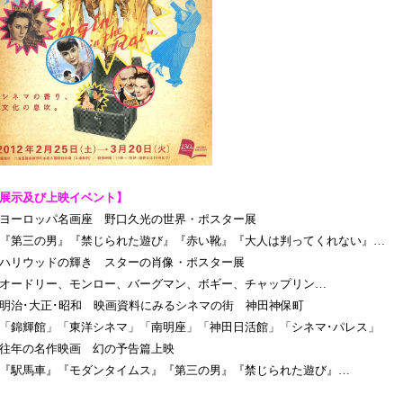
展示及び上映イベント】
ヨーロッパ名画座 野口久光の世界・ポスター展
第三の男』『禁じられた遊び』『赤い靴』『大人は判ってくれない』…
ハリウッドの輝き スターの肖像・ポスター展
ードリー、モンロー、バーグマン、ボギー、チャップリン…
明治･大正･昭和 映画資料にみるシネマの街 神田神保町
錦輝館」「東洋シネマ」「南明座」「神田日活館」「シネマ･パレス」
往年の名作映画 幻の予告篇上映
駅馬車』『モダンタイムス』『第三の男』『禁じられた遊び』…