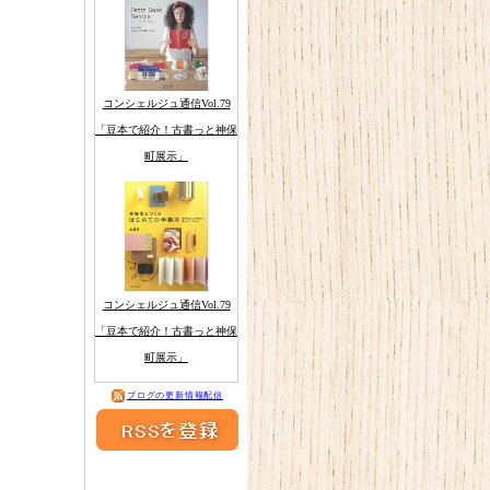
コンシェルジュ通信Vol.79
「豆本で紹介！古書っと神保
町展示」
コンシェルジュ通信Vol.79
「豆本で紹介！古書っと神保
町展示」
ブログの更新情報配信