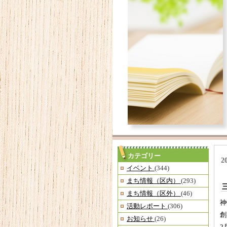
カテゴリー
2
イベント
(344)
まち情報（区内）
(293)
まち情報（区外）
(46)
神
活動レポート
(306)
創
お知らせ
(26)