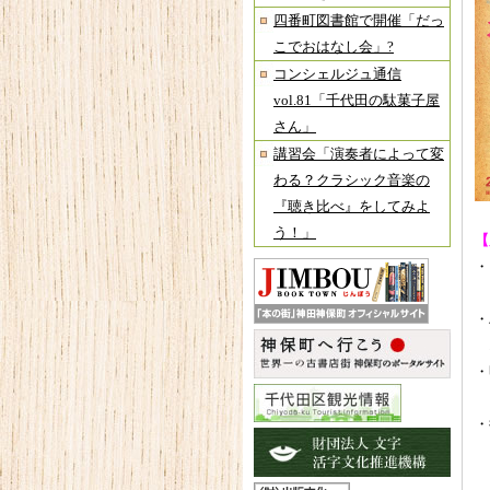
四番町図書館で開催「だっ
こでおはなし会」?
コンシェルジュ通信
vol.81「千代田の駄菓子屋
さん」
講習会「演奏者によって変
わる？クラシック音楽の
『聴き比べ』をしてみよ
う！」
【
・
『
・
オ
・
「
・
『