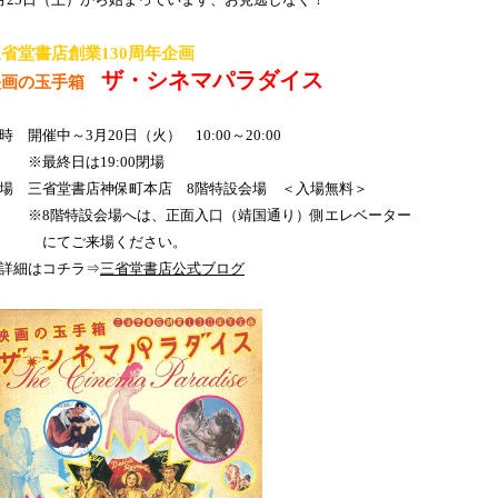
月25日（土）から始まっています、お見逃しなく！
省堂書店創業130周年企画
ザ・シネマパラダイス
映画の玉手箱
時 開催中～3月20日（火） 10:00～20:00
最終日は19:00閉場
場 三省堂書店神保町本店 8階特設会場 ＜入場無料＞
※8階特設会場へは、正面入口（靖国通り）側エレベーター
にてご来場ください。
詳細はコチラ⇒
三省堂書店公式ブログ