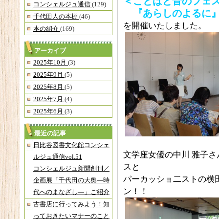
＜ことばと音のフェス
コンシェルジュ通信
(129)
『あらしのよるに』
千代田人の本棚
(46)
を開催いたしました。
本の紹介
(169)
アーカイブ
2025年10月
(3)
2025年9月
(5)
2025年8月
(5)
2025年7月
(4)
2025年6月
(3)
最近の記事
日比谷図書文化館コンシェ
文学座女優の中川 雅子さ
ルジュ通信vol.51
スと
コンシェルジュ新聞創刊／
パーカッショ二ストの横
企画展「千代田の大奥―時
ン！！
代へのまなざし―」ご紹介
古書店に行ってみよう！知
っておきたいマナーのこと