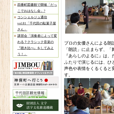
四番町図書館で開催「だっ
こでおはなし会」?
コンシェルジュ通信
vol.81「千代田の駄菓子屋
さん」
講習会「演奏者によって変
わる？クラシック音楽の
プロの女優さんによる朗
『聴き比べ』をしてみよ
「朗読」に止まらず、「
う！」
『あらしのよるに』は、
ふたりで演じるには、ひ
声色や表情をくるくると
す。