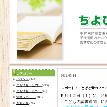
カテゴリー
2012.05.14
イベント
(344)
まち情報（区内）
(293)
レポート：ことばと音のフェス
まち情報（区外）
(46)
５月１２日（土）に、区
活動レポート
(306)
「こどもの読書週間」に
お知らせ
(26)