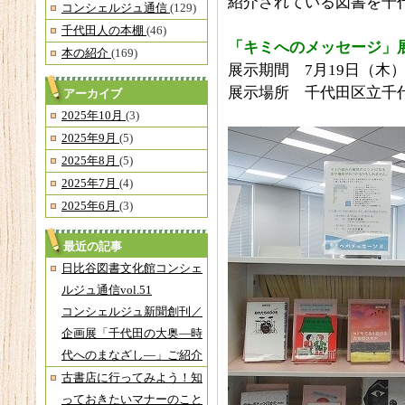
紹介されている図書を千
コンシェルジュ通信
(129)
千代田人の本棚
(46)
「キミへのメッセージ」
本の紹介
(169)
展示期間 7月19日（木）
展示場所 千代田区立千
アーカイブ
2025年10月
(3)
2025年9月
(5)
2025年8月
(5)
2025年7月
(4)
2025年6月
(3)
最近の記事
日比谷図書文化館コンシェ
ルジュ通信vol.51
コンシェルジュ新聞創刊／
企画展「千代田の大奥―時
代へのまなざし―」ご紹介
古書店に行ってみよう！知
っておきたいマナーのこと