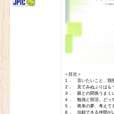
＜目次＞
１． 言いたいこと、我
２． 見てみぬふりはも
３． 親との関係うまく
４． 勉強と部活、どっ
５． 将来の夢、考えて
６． 信頼できる仲間が