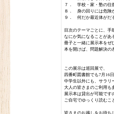
７． 学校・家・塾の往
８． 身の回りには危険
９． 何だか最近体がだ
目次のテーマごとに、手
なにか気になることがあ
冊子と一緒に展示本をぜ
本を開けば、問題解決の
この展示は巡回展で、
四番町図書館でも7月16
中学生以外にも、サラリ
大人の皆さまのご利用も
展示本は貸出が可能です
ご自宅でゆっくり読むこ
皆さまのお越しをお待ち