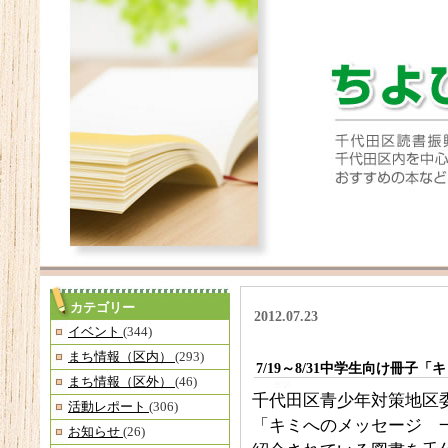
カテゴリー
2012.07.23
イベント
(344)
まち情報（区内）
(293)
7/19～8/31中学生向け冊
まち情報（区外）
(46)
千代田区青少年対策地区
活動レポート
(306)
「キミへのメッセージ 
お知らせ
(26)