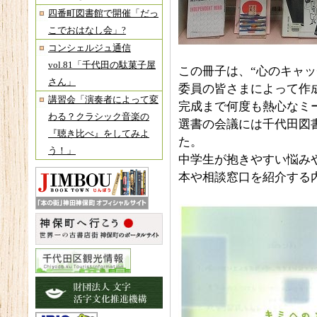
四番町図書館で開催「だっ
こでおはなし会」?
コンシェルジュ通信
vol.81「千代田の駄菓子屋
この冊子は、“心のキャッ
さん」
委員の皆さまによって作
講習会「演奏者によって変
完成まで何度も熱心なミ
わる？クラシック音楽の
選書の会議には千代田図
『聴き比べ』をしてみよ
た。
う！」
中学生が抱きやすい悩み
本や相談窓口を紹介する