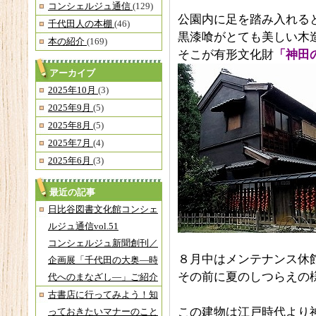
コンシェルジュ通信
(129)
公園内に足を踏み入れる
千代田人の本棚
(46)
黒漆喰がとても美しい木
本の紹介
(169)
そこが有形文化財
「神田
アーカイブ
2025年10月
(3)
2025年9月
(5)
2025年8月
(5)
2025年7月
(4)
2025年6月
(3)
最近の記事
日比谷図書文化館コンシェ
ルジュ通信vol.51
コンシェルジュ新聞創刊／
８月中はメンテナンス休
企画展「千代田の大奥―時
その前に夏のしつらえの
代へのまなざし―」ご紹介
古書店に行ってみよう！知
この建物は江戸時代より
っておきたいマナーのこと