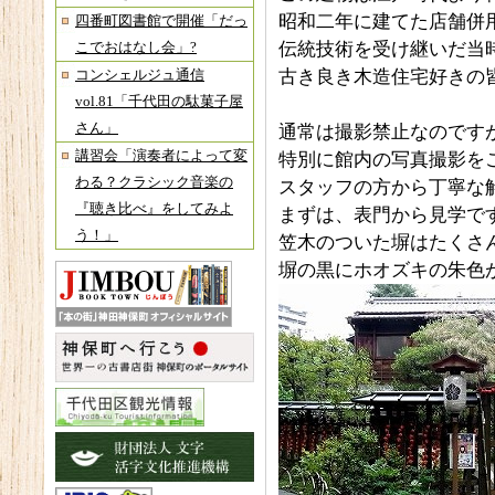
昭和二年に建てた店舗併
四番町図書館で開催「だっ
伝統技術を受け継いだ当
こでおはなし会」?
古き良き木造住宅好きの
コンシェルジュ通信
vol.81「千代田の駄菓子屋
さん」
通常は撮影禁止なのです
講習会「演奏者によって変
特別に館内の写真撮影を
わる？クラシック音楽の
スタッフの方から丁寧な
『聴き比べ』をしてみよ
まずは、表門から見学で
う！」
笠木のついた塀はたくさ
塀の黒にホオズキの朱色