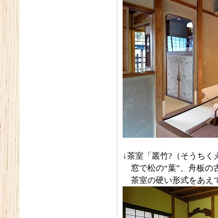
↓茶室「叢竹?（そうちく
窓で松の“葉”、舟板の古
茶室の硬い形式をあえて