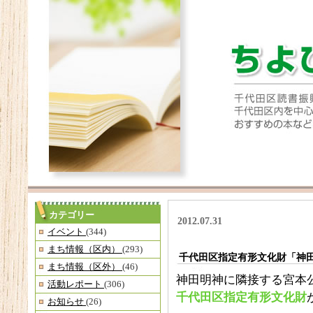
カテゴリー
2012.07.31
イベント
(344)
まち情報（区内）
(293)
千代田区指定有形文化財「神
まち情報（区外）
(46)
神田明神に隣接する宮本
活動レポート
(306)
千代田区指定有形文化財
お知らせ
(26)