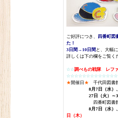
ご好評につき、
四番町図
た！
3
日間→10
日間
と、大幅
詳しくは下の欄をご覧く
☆☆
調べもの戦隊 レフ
☆☆☆☆☆☆☆☆☆☆☆☆☆
★
開催日
★
千代田図書
8
月7
日（水）
27
日（火）～3
四番町図書館（場
8
月7
日（水）
日（木）