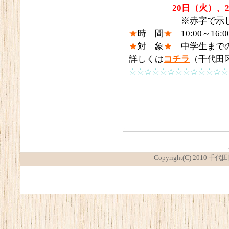
20
日（火）
、2
※赤字で示してあ
★
時 間
★
10:00～16:0
★
対 象
★
中学生までの
詳しくは
コチラ
（千代田
☆☆☆☆☆☆☆☆☆☆☆☆☆
Copyright(C) 2010 千