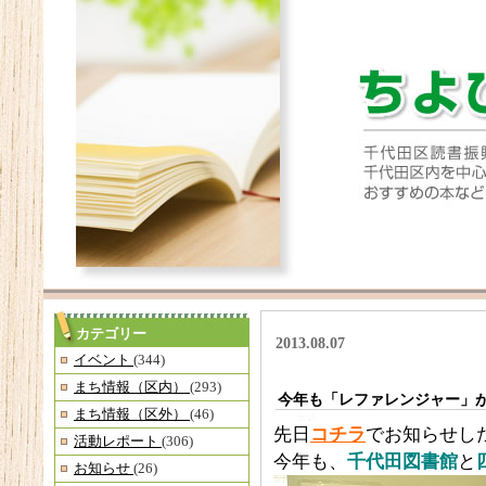
カテゴリー
2013.08.07
イベント
(344)
まち情報（区内）
(293)
今年も「レファレンジャー」
まち情報（区外）
(46)
先日
コチラ
でお知らせし
活動レポート
(306)
今年も、
千代田図書館
と
お知らせ
(26)