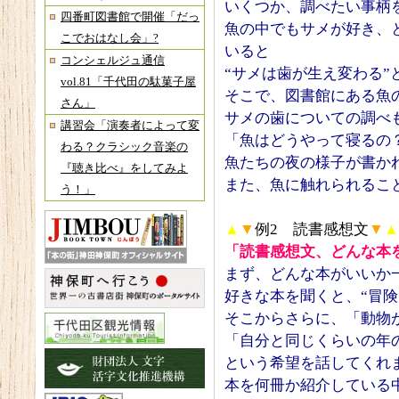
いくつか、調べたい事柄
四番町図書館で開催「だっ
魚の中でもサメが好き、
こでおはなし会」?
いると
コンシェルジュ通信
“サメは歯が生え変わる”
vol.81「千代田の駄菓子屋
そこで、図書館にある魚
さん」
サメの歯についての調べ
講習会「演奏者によって変
「魚はどうやって寝るの
わる？クラシック音楽の
魚たちの夜の様子が書か
『聴き比べ』をしてみよ
また、魚に触れられるこ
う！」
▲
▼
例2 読書感想文
▼
▲
「読書感想文、どんな本
まず、どんな本がいいか
好きな本を聞くと、“冒険
そこからさらに、「動物
「自分と同じくらいの年
という希望を話してくれ
本を何冊か紹介している