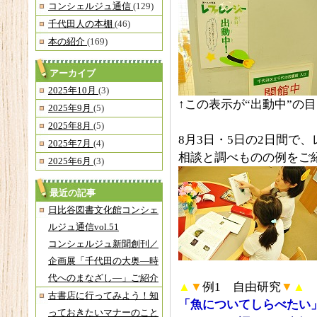
コンシェルジュ通信
(129)
千代田人の本棚
(46)
本の紹介
(169)
アーカイブ
2025年10月
(3)
↑この表示が“出動中”の
2025年9月
(5)
2025年8月
(5)
8月3日・5日の2日間で
2025年7月
(4)
相談と調べものの例をご
2025年6月
(3)
最近の記事
日比谷図書文化館コンシェ
ルジュ通信vol.51
コンシェルジュ新聞創刊／
企画展「千代田の大奥―時
代へのまなざし―」ご紹介
▲
▼
例1 自由研究
▼
▲
古書店に行ってみよう！知
「魚についてしらべたい
っておきたいマナーのこと