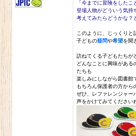
「今までに冒険をしたこ
登場人物がどういう気持
考えてみたらどうかな？
このように、じっくりと
子どもの
疑問
や
希望
を聞
訪ねてくる子どもたちが
どんなことに興味がある
たちも
楽しみにしながら図書館
もちろん保護者の方から
ぜひ、レファレンジャー
声をかけてみてください