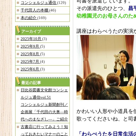
司書を派遣しています。
コンシェルジュ通信
(129)
その派遣先のひとつ、
昌
千代田人の本棚
(46)
幼稚園児のお母さんのた
本の紹介
(169)
講座はわらべうたの実演
アーカイブ
2025年10月
(3)
2025年9月
(5)
2025年8月
(5)
2025年7月
(4)
2025年6月
(3)
最近の記事
日比谷図書文化館コンシェ
ルジュ通信vol.51
コンシェルジュ新聞創刊／
かわいい人形や小道具を
企画展「千代田の大奥―時
歌ってくださいね、と司
代へのまなざし―」ご紹介
古書店に行ってみよう！知
「わらべうたを日常生活
っておきたいマナーのこと