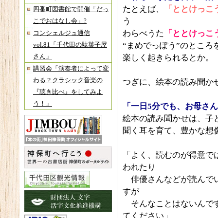
たとえば、
「ととけっこ
四番町図書館で開催「だっ
う
こでおはなし会」?
わらべうた
「ととけっこ
コンシェルジュ通信
“まめでっぽう”のとこ
vol.81「千代田の駄菓子屋
さん」
楽しく起きられるとか。
講習会「演奏者によって変
わる？クラシック音楽の
つぎに、絵本の読み聞か
『聴き比べ』をしてみよ
う！」
「一日5
分でも、お母さん
絵本の読み聞かせは、子
聞く耳を育て、豊かな想
「よく、読むのが得意で
われたり
俳優さんなどが読んでい
すが
そんなことはないんです
てください」