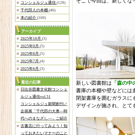
そこで今回は、新しくな
コンシェルジュ通信
(129)
千代田人の本棚
(46)
本の紹介
(169)
アーカイブ
2025年10月
(3)
2025年9月
(5)
2025年8月
(5)
2025年7月
(4)
2025年6月
(3)
最近の記事
新しい図書館は
「森の中
日比谷図書文化館コンシェ
書庫の本棚や壁などには
ルジュ通信vol.51
閉架書庫を囲むガラスに
コンシェルジュ新聞創刊／
デザインが施され、とて
企画展「千代田の大奥―時
代へのまなざし―」ご紹介
古書店に行ってみよう！知
っておきたいマナーのこと