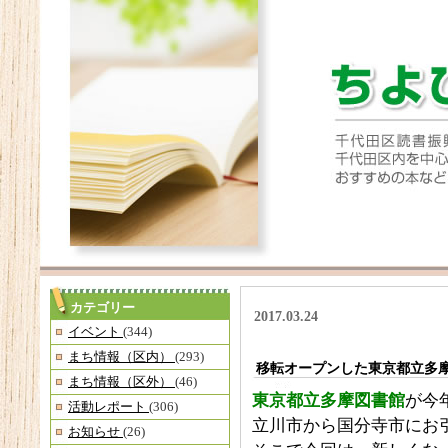
カテゴリー
2017.03.24
イベント
(344)
まち情報（区内）
(293)
移転オープンした東京都立多
まち情報（区外）
(46)
東京都立多摩図書館
が今
活動レポート
(306)
立川市から国分寺市にお
お知らせ
(26)