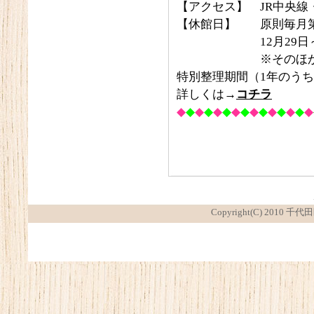
【アクセス】 JR中央線
【休館日】 原則毎月第
12月29日～1
※そのほかに保守
特別整理期間（1年のうち
詳しくは→
コチラ
◆
◆
◆
◆
◆
◆
◆
◆
◆
◆
◆
◆
◆
◆
◆
Copyright(C) 2010 千