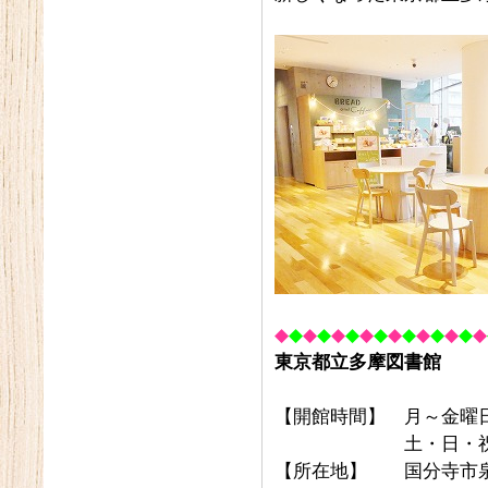
◆
◆
◆
◆
◆
◆
◆
◆
◆
◆
◆
◆
◆
◆
◆
東京都立多摩図書館
【開館時間】 月～金曜
土・日・祝休日 午
【所在地】 国分寺市泉町2