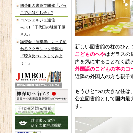
四番町図書館で開催「だっ
こでおはなし会」?
コンシェルジュ通信
vol.81「千代田の駄菓子屋
さん」
講習会「演奏者によって変
新しい図書館の柱のひと
わる？クラシック音楽の
こどものへや
はガラスの
『聴き比べ』をしてみよ
声を気にすることなく読
う！」
外国語のこどもの本のコ
近隣の外国人の方も親子
もうひとつの大きな柱は
公立図書館として国内最
す。