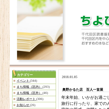
カテゴリー
2018.01.05
イベント
(344)
まち情報（区内）
(293)
奥野かるた店 百人一首展
まち情報（区外）
(46)
年末年始、いかがお過ご
活動レポート
(306)
旅行に行ったり、家でのん
お知らせ
(26)