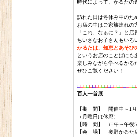
時代によって、かるたの
訪れた日は冬休み中のた
お店の中はご家族連れの
「これ、なぁに？」と店
ちいさなお子さんもいろ
かるたは、知恵とあそび
というお店のことばにも
楽しみながら学べるかる
ぜひご覧ください！
□
□
□
□
□
□
□
□
□
□
□
□
□
□
□
□
□
□
□
百人一首展
【期 間】 開催中～1月
（月曜日は休廊）
【時 間】 正午～午後
【会 場】 奥野かるた店