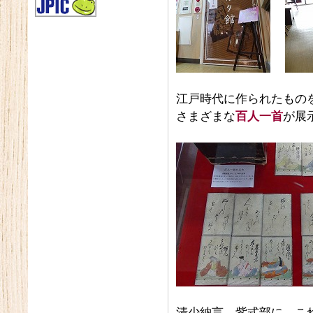
江戸時代に作られたもの
さまざまな
百人一首
が展
清少納言、紫式部に、これ