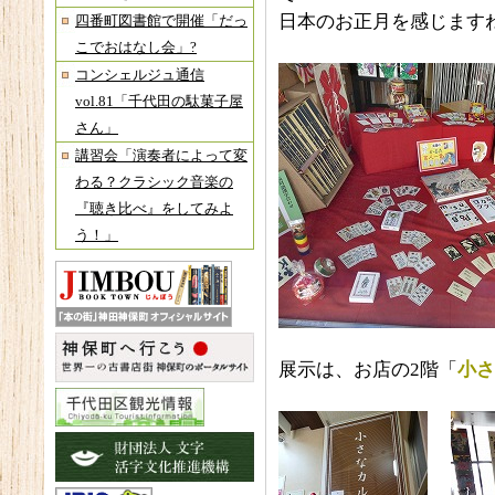
日本のお正月を感じます
四番町図書館で開催「だっ
こでおはなし会」?
コンシェルジュ通信
vol.81「千代田の駄菓子屋
さん」
講習会「演奏者によって変
わる？クラシック音楽の
『聴き比べ』をしてみよ
う！」
展示は、お店の2階「
小さ