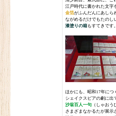
江戸時代に書かれた文字
金箔
がふんだんにあしら
ながめるだけでもたのし
漆塗りの箱
もすてきです
ほかにも、昭和17年につ
シェイクスピアの劇に出て
沙翁百人一句
（しゃおう
さまざまなかるたが展示