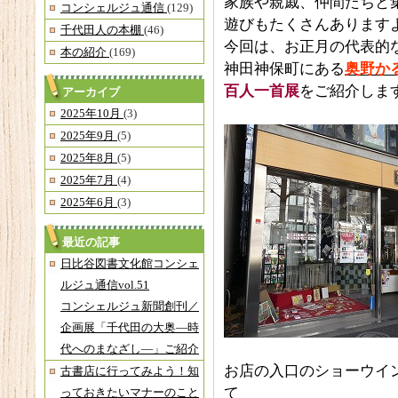
家族や親戚、仲間たちと
コンシェルジュ通信
(129)
遊びもたくさんあります
千代田人の本棚
(46)
今回は、お正月の代表的
本の紹介
(169)
神田神保町にある
奥野か
百人一首展
をご紹介しま
アーカイブ
2025年10月
(3)
2025年9月
(5)
2025年8月
(5)
2025年7月
(4)
2025年6月
(3)
最近の記事
日比谷図書文化館コンシェ
ルジュ通信vol.51
コンシェルジュ新聞創刊／
企画展「千代田の大奥―時
代へのまなざし―」ご紹介
お店の入口のショーウイ
古書店に行ってみよう！知
て
っておきたいマナーのこと