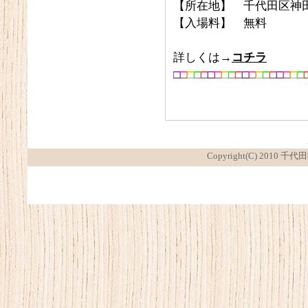
【所在地】 千代田区神田
【入場料】 無料
詳しくは→
コチラ
□
□
□
□
□
□
□
□
□
□
□
□
□
□
□
□
□
□
□
Copyright(C) 2010 千