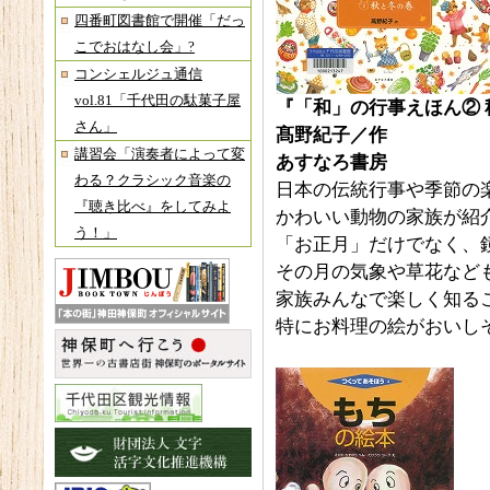
四番町図書館で開催「だっ
こでおはなし会」?
コンシェルジュ通信
vol.81「千代田の駄菓子屋
『「和」の行事えほん②
さん」
髙野紀子／作
講習会「演奏者によって変
あすなろ書房
わる？クラシック音楽の
日本の伝統行事や季節の
『聴き比べ』をしてみよ
かわいい動物の家族が紹
う！」
「お正月」だけでなく、
その月の気象や草花など
家族みんなで楽しく知る
特にお料理の絵がおいし