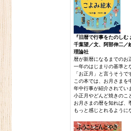
『旧暦で行事をたのしむ
千葉望／文、阿部伸二／
理論社
暦が新暦になるまでのお
一年のはじまりの基準と
「お正月」と言うそうで
この本では、お月さまを
年中行事が紹介されてい
小正月やどんど焼きのこ
お月さまの暦を知れば、
もっと感じとれるように