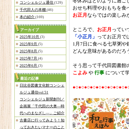
冬休みはどのように過ご
コンシェルジュ通信
(129)
おせち料理やおもちを食
千代田人の本棚
(46)
お正月
ならではの楽しみ
本の紹介
(169)
ところで、
お正月
ってい
アーカイブ
「小正月」
ってお正月で
2025年10月
(3)
1月7日に食べる七草粥や
2025年9月
(5)
どんな意味があるのだろう
2025年8月
(5)
2025年7月
(4)
そう思って千代田図書館
2025年6月
(3)
こよみ
や
行事
について学
最近の記事
日比谷図書文化館コンシェ
●○●○●○●○●○●○●○●○●○●
ルジュ通信vol.51
コンシェルジュ新聞創刊／
企画展「千代田の大奥―時
代へのまなざし―」ご紹介
古書店に行ってみよう！知
っておきたいマナーのこと