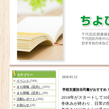
カテゴリー
2018.01.12
イベント
(344)
まち情報（区内）
(293)
学校支援担当司書がおすすめ
まち情報（区外）
(46)
2018年がスタートして
活動レポート
(306)
冬休みが終わり、日常の
お知らせ
(26)