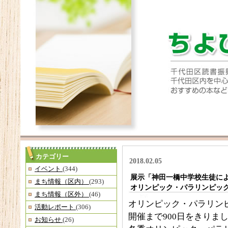
カテゴリー
2018.02.05
イベント
(344)
展示「神田一橋中学校生徒に
まち情報（区内）
(293)
オリンピック・パラリンピッ
まち情報（区外）
(46)
オリンピック・パラリンピ
活動レポート
(306)
開催まで900日をきりま
お知らせ
(26)