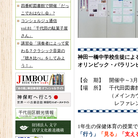
四番町図書館で開催「だっ
こでおはなし会」?
コンシェルジュ通信
vol.81「千代田の駄菓子屋
さん」
講習会「演奏者によって変
■□■□■□■□■□■□■□■□■□■
わる？クラシック音楽の
神田一橋中学校生徒によ
『聴き比べ』をしてみよ
オリンピック・パラリン
う！」
【会 期】 開催中～3月
【場 所】 千代田図書
（メインカウンタ
レファレンスサー
■□■□■□■□■□■□■□■□■□■
1年生の保健体育の授業
「行う」
「見る」
「支え