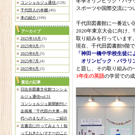
冬季オリンピック・パラ
コンシェルジュ通信
(129)
スポーツや国際交流につ
千代田人の本棚
(46)
本の紹介
(169)
千代田図書館に一番近い
2020年東京大会に向け
アーカイブ
取り組みを行っています
2025年10月
(3)
現在、千代田図書館9階
2025年9月
(5)
「神田一橋中学校生徒に
2025年8月
(5)
オリンピック・パラリン
2025年7月
(4)
と題し、その取り組みの
2025年6月
(3)
3
年生の英語
の学習での成
最近の記事
日比谷図書文化館コンシェ
ルジュ通信vol.51
コンシェルジュ新聞創刊／
企画展「千代田の大奥―時
代へのまなざし―」ご紹介
古書店に行ってみよう！知
っておきたいマナーのこと