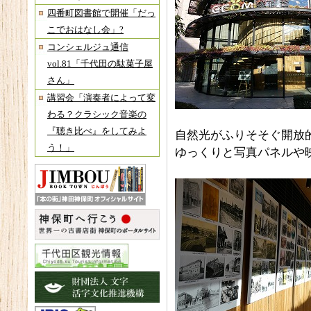
四番町図書館で開催「だっ
こでおはなし会」?
コンシェルジュ通信
vol.81「千代田の駄菓子屋
さん」
講習会「演奏者によって変
わる？クラシック音楽の
『聴き比べ』をしてみよ
自然光がふりそそぐ開放
う！」
ゆっくりと写真パネルや