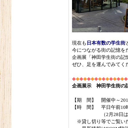
現在も
日本有数の学生街
今につながる街の記憶を
企画展「神田学生街の記憶 
ぜひ、足を運んでみてく
◆
◆
◆
◆
◆
◆
◆
◆
◆
◆
◆
◆
◆
◆
◆
企画展示 神田学生街の記憶
【期 間】 開催中～201
【時 間】 平日午前10
（2月28日は午
※貸し切り等でご覧いた