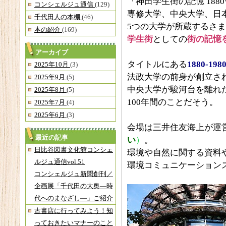
「神田学生街の記憶 188
コンシェルジュ通信
(129)
専修大学、中央大学、日
千代田人の本棚
(46)
5つの大学が所蔵するさ
本の紹介
(169)
学生街
としての
街の記憶
アーカイブ
タイトルにある
1880-198
2025年10月
(3)
法政大学の前身が創立さ
2025年9月
(5)
中央大学が駿河台を離れ
2025年8月
(5)
100年間のことだそう。
2025年7月
(4)
2025年6月
(3)
会場は三井住友海上が運
最近の記事
い
）
。
日比谷図書文化館コンシェ
環境や自然に関する資料
ルジュ通信vol.51
環境コミュニケーション
コンシェルジュ新聞創刊／
企画展「千代田の大奥―時
代へのまなざし―」ご紹介
古書店に行ってみよう！知
っておきたいマナーのこと