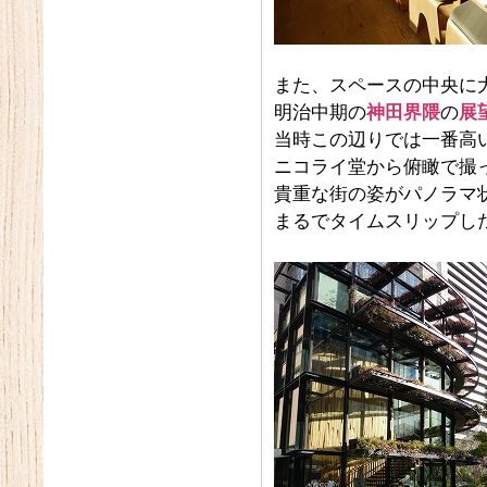
また、スペースの中央に
明治中期の
神田界隈
の
展
当時この辺りでは一番高
ニコライ堂から俯瞰で撮
貴重な街の姿がパノラマ
まるでタイムスリップし