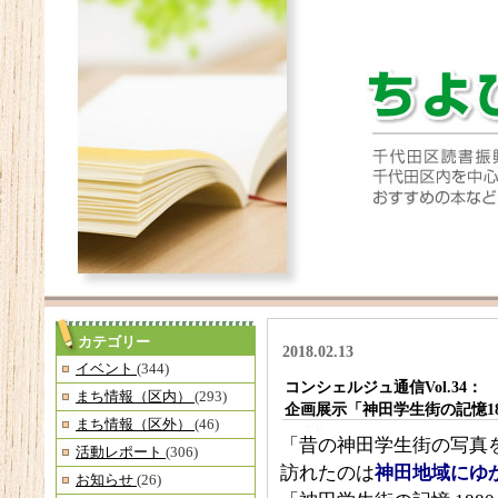
カテゴリー
2018.02.13
イベント
(344)
コンシェルジュ通信Vol.34：
まち情報（区内）
(293)
企画展示「神田学生街の記憶188
まち情報（区外）
(46)
「昔の神田学生街の写真
活動レポート
(306)
訪れたのは
神田地域にゆ
お知らせ
(26)