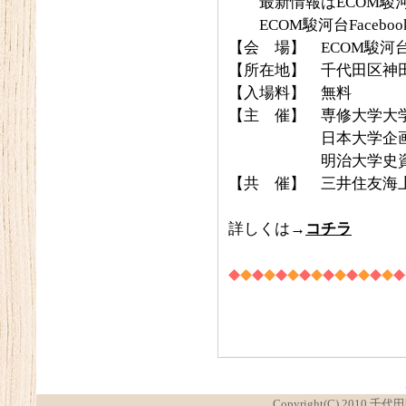
最新情報はECOM駿河台
ECOM駿河台Faceboo
【会 場】 ECOM駿河
【所在地】 千代田区神田駿
【入場料】 無料
【主 催】 専修大学大
日本大学企画広報部
明治大学史資料セ
【共 催】 三井住友海
詳しくは→
コチラ
◆
◆
◆
◆
◆
◆
◆
◆
◆
◆
◆
◆
◆
◆
◆
Copyright(C) 2010 千