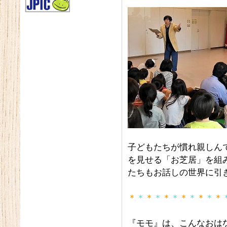
子どもたちが慣れ親しん
を見せる「お芝居」を組
たちもお話しの世界に引
＊
＊
＊
＊
＊
＊
＊
＊
＊
＊
＊
『モモ』は、こんなおは