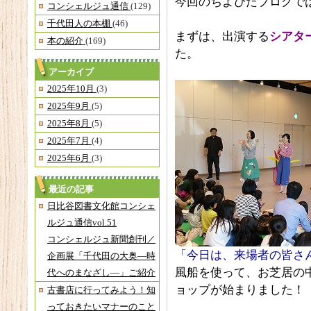
今回のちよぴたブログで
コンシェルジュ通信
(129)
千代田人の本棚
(46)
まずは、出演する
シアタ
本の紹介
(169)
た。
アーカイブ
2025年10月
(3)
2025年9月
(5)
2025年8月
(5)
2025年7月
(4)
2025年6月
(3)
最近の記事
日比谷図書文化館コンシェ
ルジュ通信vol.51
コンシェルジュ新聞創刊／
「今日は、来場者の皆さ
企画展「千代田の大奥―時
風船を使って、お芝居の
代へのまなざし―」ご紹介
ョップが始まりました！
古書店に行ってみよう！知
っておきたいマナーのこと