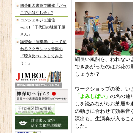
四番町図書館で開催「だっ
こでおはなし会」?
コンシェルジュ通信
vol.81「千代田の駄菓子屋
さん」
講習会「演奏者によって変
わる？クラシック音楽の
『聴き比べ』をしてみよ
細長い風船を、われない
う！」
できあがったのはお花の
しょうか？
ワークショップの後、い
「よみしばい」
の名の通
しを読みながらお芝居を
の動きに合わせて効果音
演出も。生演奏が入るこ
した。