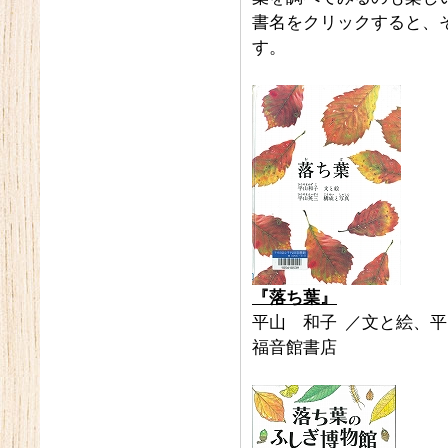
書名をクリックすると、
す。
『
落ち葉
』
平山 和子 ／文と絵、平
福音館書店