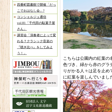
四番町図書館で開催「だっ
こでおはなし会」?
コンシェルジュ通信
vol.81「千代田の駄菓子屋
さん」
講習会「演奏者によって変
わる？クラシック音楽の
『聴き比べ』をしてみよ
う！」
こちらは公園内の紅葉の
色づき、緑から赤のグラ
りがかる人々は足を止め
に紅葉を楽しんでいまし