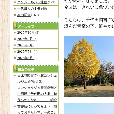
やや遅めになりました。
コンシェルジュ通信
(129)
今回は、きれいに色づい
千代田人の本棚
(46)
本の紹介
(169)
こちらは、千代田図書館
澄んだ青空の下、鮮やか
アーカイブ
2025年10月
(3)
2025年9月
(5)
2025年8月
(5)
2025年7月
(4)
2025年6月
(3)
最近の記事
日比谷図書文化館コンシェ
ルジュ通信vol.51
コンシェルジュ新聞創刊／
企画展「千代田の大奥―時
代へのまなざし―」ご紹介
古書店に行ってみよう！知
っておきたいマナーのこと