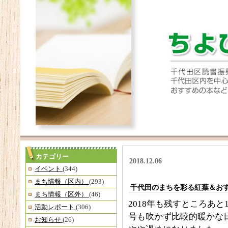
カテゴリー
2018.12.06
イベント
(344)
まち情報（区内）
(293)
千代田のまちを彩る紅葉＆お
まち情報（区外）
(46)
2018年も残すところあ
活動レポート
(306)
号も吹かず比較的暖かな
お知らせ
(26)