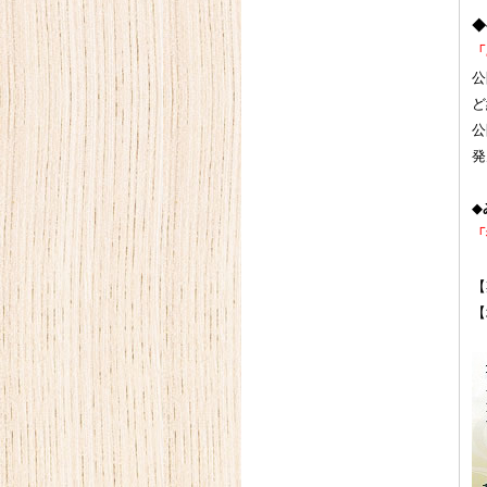
◆
「
公
ど
公
発
◆
「
【
【