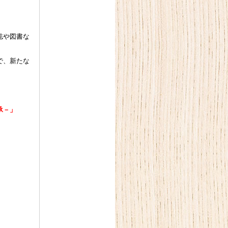
誌や図書な
で、新たな
承－」