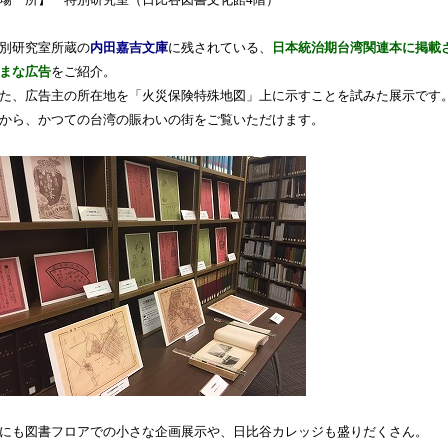
場 所】 特別研究室（日比谷図書文化館4階）
別研究室所蔵の
内田嘉吉文庫
に残されている、
日本統治期台湾関連本に掲載
まな広告
をご紹介。
た、広告主の所在地を「火災保険特殊地図」上に示すことを試みた展示です
から、かつての台湾の賑わいの街をご覧いただけます。
にも図書フロアでの小さな企画展示や、日比谷カレッジも盛りだくさん。