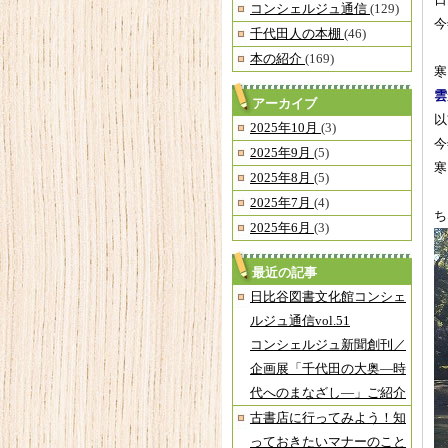
日
コンシェルジュ通信
(129)
今
千代田人の本棚
(46)
本の紹介
(169)
寒
雲
アーカイブ
以
2025年10月
(3)
今
2025年9月
(5)
寒
2025年8月
(5)
2025年7月
(4)
ち
2025年6月
(3)
最近の記事
日比谷図書文化館コンシェ
ルジュ通信vol.51
コンシェルジュ新聞創刊／
企画展「千代田の大奥―時
代へのまなざし―」ご紹介
古書店に行ってみよう！知
っておきたいマナーのこと