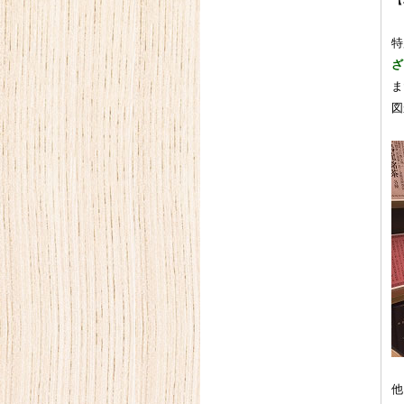
【
特
ざ
ま
図
他