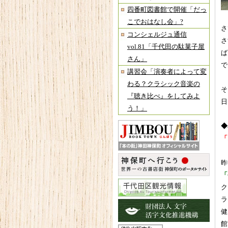
四番町図書館で開催「だっ
こでおはなし会」?
さ
コンシェルジュ通信
さ
vol.81「千代田の駄菓子屋
ば
さん」
で
講習会「演奏者によって変
わる？クラシック音楽の
そ
『聴き比べ』をしてみよ
日
う！」
◆
「
昨
「
ク
ラ
健
館