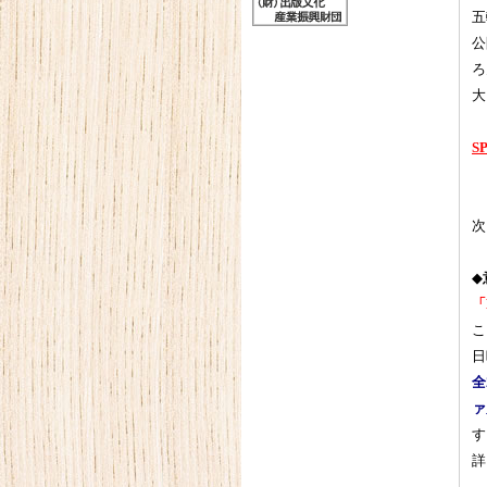
五
公
ろ
大
S
次
◆
「
こ
日
全
ァ
す
詳