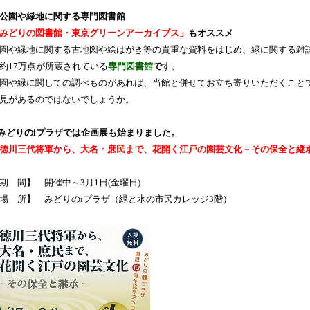
公園や緑地に関する専門図書館
みどりの図書館・東京グリーンアーカイブス」
もオススメ
園や緑地に関する古地図や絵はがき等の貴重な資料をはじめ、緑に関する雑
約17万点が所蔵されている
専門図書館
で
す。
園や緑に関しての調べものがあれば、当館と併せてお立ち寄りいただくこと
見があるのではないでしょうか。
みどりのiプラザ
では企画展も始まりました。
徳川三代将軍から、大名・庶民まで、花開く江戸の園芸文化－その保全と継
期 間】 開催中～3月1日(金曜日)
場 所】 みどりのiプラザ（緑と水の市民カレッジ3階）