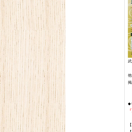
武
他
掲
◆
「
【