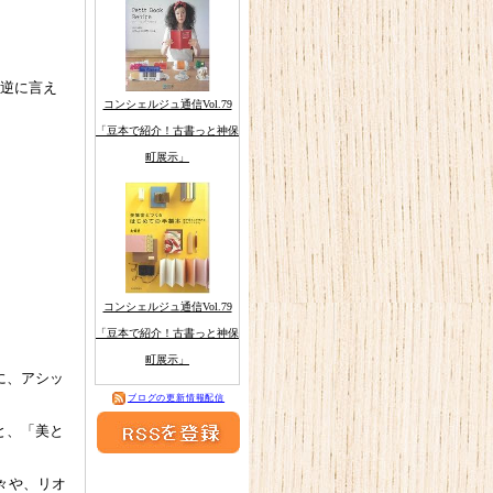
。逆に言え
コンシェルジュ通信Vol.79
「豆本で紹介！古書っと神保
町展示」
コンシェルジュ通信Vol.79
「豆本で紹介！古書っと神保
町展示」
に、アシッ
ブログの更新情報配信
と、「美と
々や、リオ