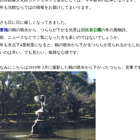
比谷図書文化館コンシェルジュ通信としては、今年最初の記事となります。
年も当館ならではの情報をお届けしてまいります。
さも日に日に厳しくなってきました。
形池
の鶴の噴水から、つららが下がる光景は
日比谷公園
の冬の風物詩。
前、ニュースなどでご覧になった方も多いのではないでしょうか。
年も氷点下4度程度になると、鶴の噴水から下がるつららが見られるかもし
いのは辛い。でも見たい。複雑な心境です。
なみにこちらは2016年 2月に撮影した鶴の噴水から下がったつらら。見事で