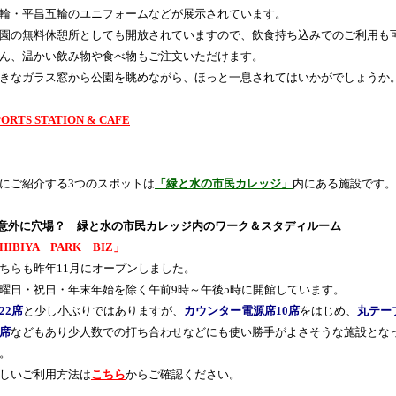
輪・平昌五輪のユニフォームなどが展示されています。
園の無料休憩所としても開放されていますので、飲食持ち込みでのご利用も
ん、温かい飲み物や食べ物もご注文いただけます。
きなガラス窓から公園を眺めながら、ほっと一息されてはいかがでしょうか
PORTS STATION & CAFE
にご紹介する3つのスポットは
「緑と水の市民カレッジ」
内にある施設です。
意外に穴場？ 緑と水の市民カレッジ内のワーク＆スタディルーム
HIBIYA PARK BIZ」
ちらも昨年11月にオープンしました。
曜日・祝日・年末年始を除く午前9時～午後5時に開館しています。
22席
と少し小ぶりではありますが、
カウンター電源席10席
をはじめ、
丸テー
席
などもあり少人数での打ち合わせなどにも使い勝手がよさそうな施設とな
。
しいご利用方法は
こちら
からご確認ください。