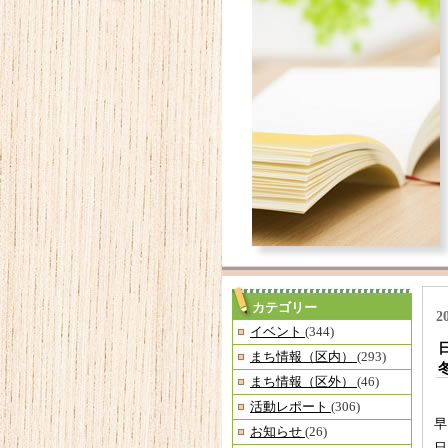
カテゴリー
2
イベント
(344)
まち情報（区内）
(293)
まち情報（区外）
(46)
活動レポート
(306)
早
お知らせ
(26)