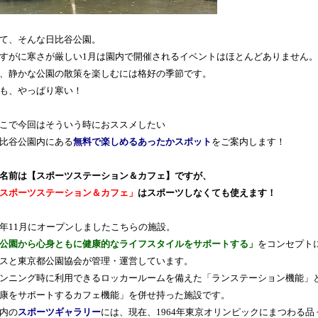
て、そんな日比谷公園。
すがに寒さが厳しい1月は園内で開催されるイベントはほとんどありません
、静かな公園の散策を楽しむには格好の季節です。
も、やっぱり寒い！
こで今回はそういう時におススメしたい
比谷公園内にある
無料で楽しめるあったかスポット
をご案内します！
名前は【スポーツステーション＆カフェ】ですが、
スポーツステーション＆カフェ」
はスポーツしなくても使えます！
年11月にオープンしましたこちらの施設。
公園から心身ともに健康的なライフスタイルをサポートする」
をコンセプト
スと東京都公園協会が管理・運営しています。
ンニング時に利用できるロッカールームを備えた「ランステーション機能」
康をサポートするカフェ機能」を併せ持った施設です。
内の
スポーツギャラリー
には、現在、1964年東京オリンピックにまつわる品