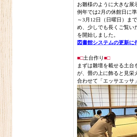
お雛様のように大きな展
例年では2月の休館日に準
～3月12日（日曜日）ま
め、少しでも長くご覧いた
を開始しました。
図書館システムの更新に
■□
土台作り
■□
まずは雛壇を載せる土台
が、畳の上に飾ると見栄
合わせて「エッサエッサ