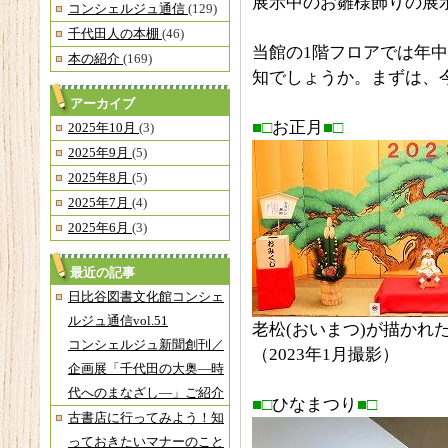
展示中のお雛様飾りの展
コンシェルジュ通信
(129)
千代田人の本棚
(46)
当館の1階フロアでは年
本の紹介
(169)
知でしょうか。まずは、
アーカイブ
■□
お正月
■□
2025年10月
(3)
2025年9月
(5)
2025年8月
(5)
2025年7月
(4)
2025年6月
(3)
最近の記事
日比谷図書文化館コンシェ
ルジュ通信vol.51
老松(おいまつ)が描かれ
コンシェルジュ新聞創刊／
（2023年1月撮影）
企画展「千代田の大奥―時
代へのまなざし―」ご紹介
■□
ひなまつり
■□
古書店に行ってみよう！知
っておきたいマナーのこと