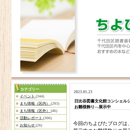
カテゴリー
2023.01.23
イベント
(344)
日比谷図書文化館コンシェルジュ通
まち情報（区内）
(293)
お雛様飾り―展示中
まち情報（区外）
(46)
活動レポート
(306)
今回のちよぴたブログは
お知らせ
(26)