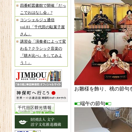
四番町図書館で開催「だっ
こでおはなし会」?
コンシェルジュ通信
vol.81「千代田の駄菓子屋
さん」
講習会「演奏者によって変
わる？クラシック音楽の
『聴き比べ』をしてみよ
う！」
お雛様を飾り、桃の節句を
■□
端午の節句
■□