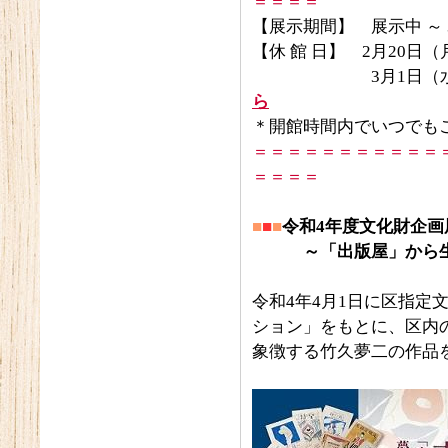
＝＝＝＝
【展示期間】 展示中 ～ 
【休 館 日】 2月20日
3月1日（水曜日）
ら
＊開館時間内でいつでも
＝＝＝＝＝＝＝＝＝＝＝
＝＝＝＝
■
■
■
令和4年度文化財企
～「出版屋」から生ま
令和4年4月1日に区指定
ション」をもとに、区内
象徴する竹久夢二の作品