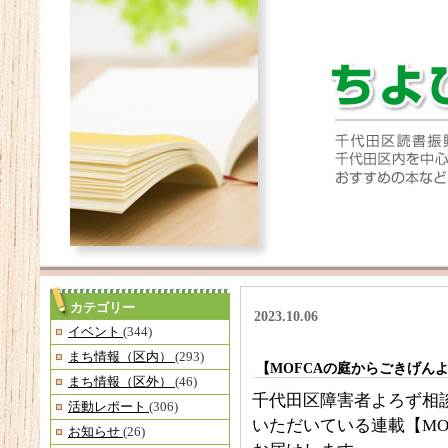
カテゴリー
2023.10.06
イベント
(344)
まち情報（区内）
(293)
【MOFCAの庭からごきげん
まち情報（区外）
(46)
千代田区障害者よろず相談
活動レポート
(306)
いただいている連載【MO
お知らせ
(26)