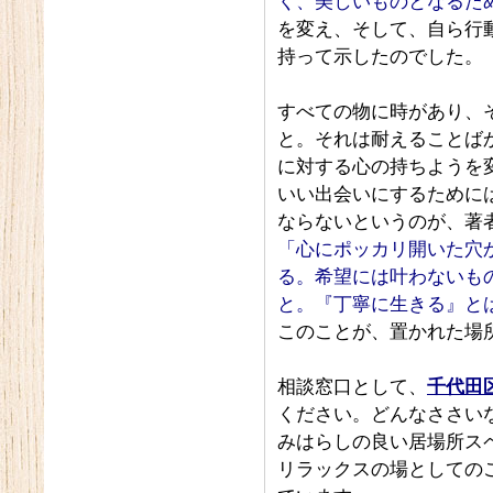
く、美しいものとなるた
を変え、そして、自ら行
持って示したのでした。
すべての物に時があり、
と。それは耐えることば
に対する心の持ちようを
いい出会いにするために
ならないというのが、著
「心にポッカリ開いた穴
る。希望には叶わないも
と。『丁寧に生きる』と
このことが、置かれた場
相談窓口として、
千代田
ください。どんなささい
みはらしの良い居場所ス
リラックスの場としての