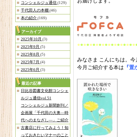
お届けします。
コンシェルジュ通信
(129)
千代田人の本棚
(46)
本の紹介
(169)
アーカイブ
2025年10月
(3)
●
●
●
●
●
●
●
●
●
●
●
●
●
●
●
●
●
●
●
2025年9月
(5)
2025年8月
(5)
みなさま こんにちは。今
2025年7月
(4)
今月ご紹介する本は
『置
2025年6月
(3)
最近の記事
日比谷図書文化館コンシェ
ルジュ通信vol.51
コンシェルジュ新聞創刊／
企画展「千代田の大奥―時
代へのまなざし―」ご紹介
古書店に行ってみよう！知
っておきたいマナーのこと