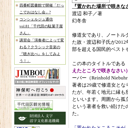
四番町図書館で開催「だっ
『置かれた場所で咲きな
こでおはなし会」?
渡辺 和子／著
コンシェルジュ通信
幻冬舎
vol.81「千代田の駄菓子屋
さん」
修道女であり、ノートル
講習会「演奏者によって変
た故・渡辺和子氏が201
わる？クラシック音楽の
部を超える国民的ベスト
『聴き比べ』をしてみよ
う！」
この本のタイトルである
えたところで咲きなさい
ーバー（Reinhold Ni
著者は29歳で修道女とな
たが、年若く地元に縁も
といいます。周囲から孤
という著者を救い続けた
た。
「置かれたところこそが