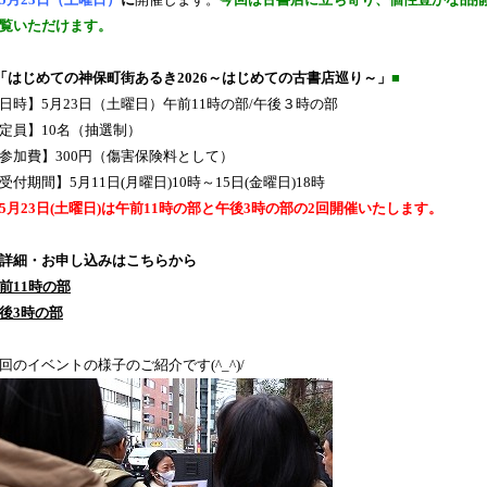
5
月23日（土曜日）
に
開催します。
今回は古書店に立ち寄り、個性豊かな品
覧いただけます。
「はじめての神保町街あるき2026～はじめての古書店巡り～」
■
日時】5月23日（土曜日）午前11時の部/午後３時の部
定員】10名（抽選制）
参加費】300円（傷害保険料として）
受付期間】5月11日(月曜日)10時～15日(金曜日)18時
5月23日(土曜日)は午前11時の部と午後3時の部の2回開催いたします。
詳細・お申し込みはこちらから
前11時の部
後3時の部
回のイベントの様子のご紹介です(^_^)/