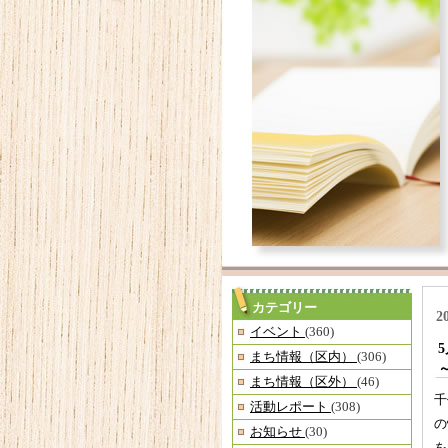
カテゴリー
2
イベント
(360)
まち情報（区内）
(306)
まち情報（区外）
(46)
千
活動レポート
(308)
の
お知らせ
(30)