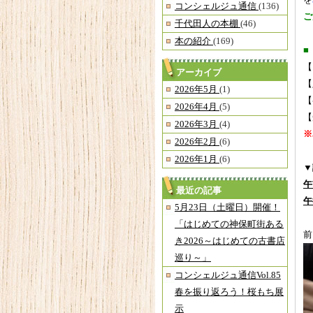
を
コンシェルジュ通信
(136)
ご
千代田人の本棚
(46)
本の紹介
(169)
■
【
アーカイブ
【
2026年5月
(1)
【
2026年4月
(5)
【
2026年3月
(4)
※
2026年2月
(6)
2026年1月
(6)
▼
午
最近の記事
午
5月23日（土曜日）開催！
「はじめての神保町街ある
前
き2026～はじめての古書店
巡り～」
コンシェルジュ通信Vol.85
春を振り返ろう！桜もち展
示