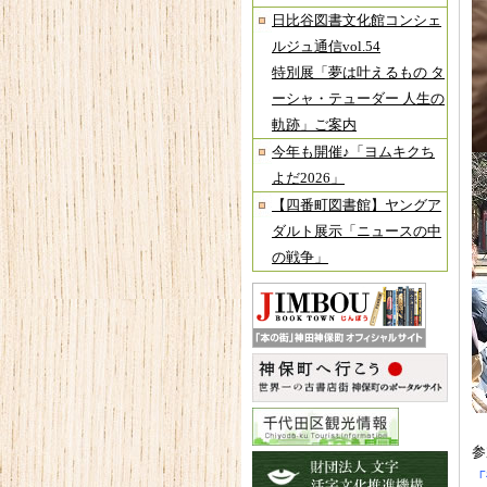
日比谷図書文化館コンシェ
ルジュ通信vol.54
特別展「夢は叶えるもの タ
ーシャ・テューダー 人生の
軌跡」ご案内
今年も開催♪「ヨムキクち
よだ2026」
【四番町図書館】ヤングア
ダルト展示「ニュースの中
の戦争」
参
「