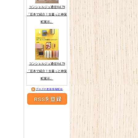
コンシェルジュ通信Vol.79
「豆本で紹介！古書っと神保
町展示」
コンシェルジュ通信Vol.79
「豆本で紹介！古書っと神保
町展示」
ブログの更新情報配信