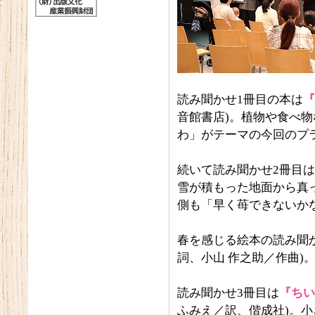
読み聞かせ1冊目の本は
『
音館書店)。植物や食べ物
わ」がテーマの今回のプ
続いて読み聞かせ2冊目は
雪が積もった地面から真
側も「早く苺できないか
春を感じる絵本の読み聞
詞、小山 作之助／作曲)
読み聞かせ3冊目は
『ちい
ふみえ／訳、偕成社)。