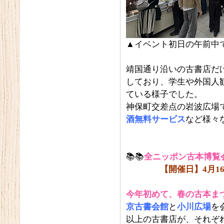
▲イベント初日の午前中
靖国通り沿いの古書店だ
しており、学生や外国人
ている様子でした。
神保町交差点の岩波広場
酒無料サービス
など様々
📚📚
全ニッポン古本博覧会
【開催日】4月16日
今年初めて、春の古本ま
京古書会館
と
小川広場
を
以上の古書店が、それぞ