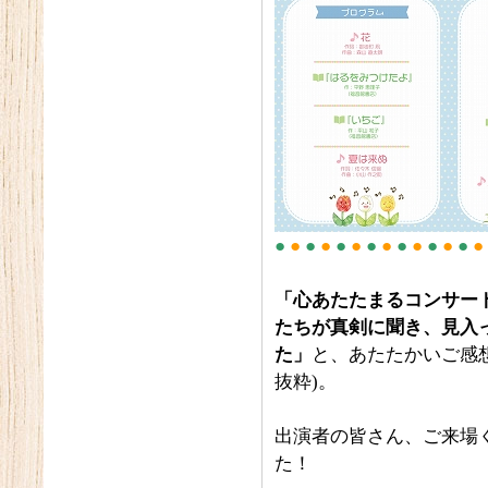
●
●
●
●
●
●
●
●
●
●
●
●
●
●
「心あたたまるコンサー
たちが真剣に聞き、見入
た」
と、あたたかいご感
抜粋)。
出演者の皆さん、ご来場
た！