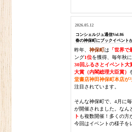
2026.05.12
コンシェルジュ通信Vol.86
春の神保町にブックイベント
昨年、
神保町
は
「世界で
ング
1位
を獲得、毎年秋に
30回ふるさとイベント
大賞（内閣総理大臣賞）
堂書店神田神保町本店が
注目されています。
そんな神保町で、4月に
が開催されました。なん
ト
も複数開催！多くの方
今回はイベントの様子を