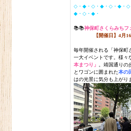
◇・◆・◇・◆・◇・◆・◇
◆・◇・◆・
📚📚
神保町さくらみちフ
【開催日】4月16
毎年開催される「神保町
一大イベントです。様々
本まつり」
。靖国通りの
とワゴンに囲まれた
本の
はの光景に気分も上がり