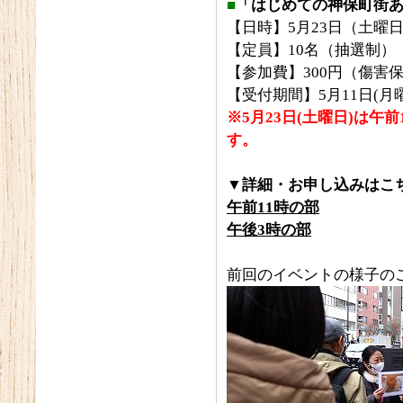
■
「はじめての神保町街あ
【日時】5月23日（土曜
【定員】10名（抽選制）
【参加費】300円（傷害
【受付期間】5月11日(月曜
※5月23日(土曜日)は午
す。
▼
詳細・お申し込みはこ
午前11時の部
午後3時の部
前回のイベントの様子のご紹