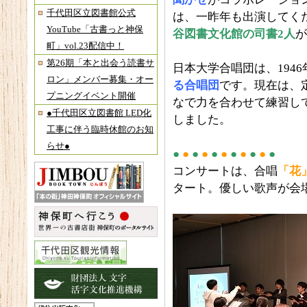
千代田区立図書館公式
は、一昨年も出演してく
YouTube「古書っと神保
谷図書文化館の司書2人
が
町」vol.23配信中！
第26期「本と出会う読書サ
日本大学合唱団は、194
ロン」メンバー募集・オー
る合唱団
です。現在は、
プニングイベント開催
なで力を合わせて練習し
●千代田区立図書館 LED化
しました。
工事に伴う臨時休館のお知
らせ●
●
●
●
●
●
●
●
●
●
●
●
コンサートは、合唱
「花
タート。優しい歌声が会