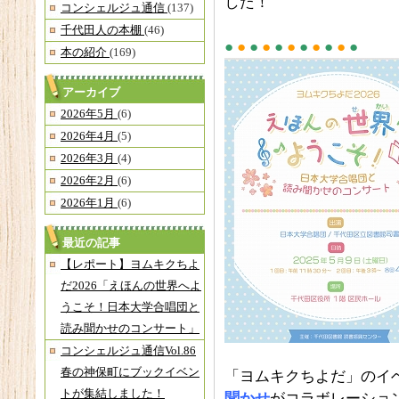
した！
コンシェルジュ通信
(137)
千代田人の本棚
(46)
●
●
●
●
●
●
●
●
●
●
●
本の紹介
(169)
アーカイブ
2026年5月
(6)
2026年4月
(5)
2026年3月
(4)
2026年2月
(6)
2026年1月
(6)
最近の記事
【レポート】ヨムキクちよ
だ2026「えほんの世界へよ
うこそ！日本大学合唱団と
読み聞かせのコンサート」
コンシェルジュ通信Vol.86
春の神保町にブックイベン
「ヨムキクちよだ」のイ
トが集結しました！
聞かせ
がコラボレーショ