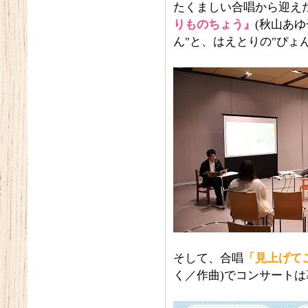
たくましい合唱から迎え
りものちょう』
(秋山あ
ん"と、はえとりの"ぴょ
そして、合唱
「見上げて
く／作曲)でコンサート