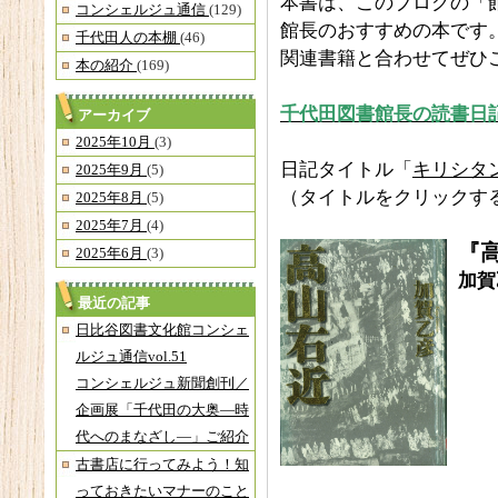
本書は、このブログの「
コンシェルジュ通信
(129)
館長のおすすめの本です
千代田人の本棚
(46)
関連書籍と合わせてぜひ
本の紹介
(169)
千代田図書館長の読書日記 
アーカイブ
2025年10月
(3)
日記タイトル「
キリシタ
2025年9月
(5)
（タイトルをクリックす
2025年8月
(5)
2025年7月
(4)
『
2025年6月
(3)
加賀
最近の記事
日比谷図書文化館コンシェ
ルジュ通信vol.51
コンシェルジュ新聞創刊／
企画展「千代田の大奥―時
代へのまなざし―」ご紹介
古書店に行ってみよう！知
っておきたいマナーのこと