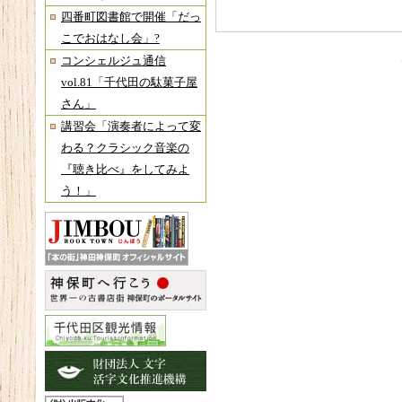
四番町図書館で開催「だっ
こでおはなし会」?
コンシェルジュ通信
vol.81「千代田の駄菓子屋
さん」
講習会「演奏者によって変
わる？クラシック音楽の
『聴き比べ』をしてみよ
う！」