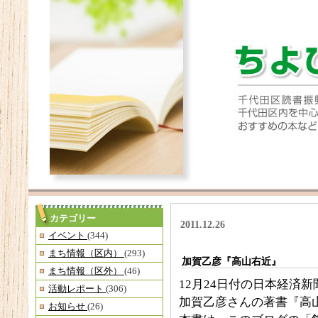
カテゴリー
2011.12.26
イベント
(344)
まち情報（区内）
(293)
加賀乙彦『高山右近』
まち情報（区外）
(46)
12月24日付の日本経済
活動レポート
(306)
加賀乙彦さんの著書『高
お知らせ
(26)