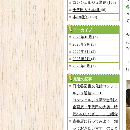
シ
コンシェルジュ通信
(129)
各
千代田人の本棚
(46)
ュ
本の紹介
(169)
て
アーカイブ
今
2025年10月
(3)
お
2025年9月
(5)
ツ
2025年8月
(5)
2025年7月
(4)
「
2025年6月
(3)
行
最近の記事
日比谷図書文化館コンシェ
ルジュ通信vol.51
コンシェルジュ新聞創刊／
企画展「千代田の大奥―時
代へのまなざし―」ご紹介
古書店に行ってみよう！知
っておきたいマナーのこと