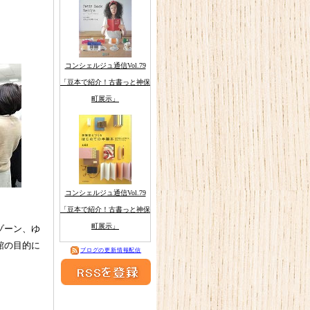
コンシェルジュ通信Vol.79
「豆本で紹介！古書っと神保
町展示」
コンシェルジュ通信Vol.79
「豆本で紹介！古書っと神保
町展示」
ゾーン、ゆ
館の目的に
ブログの更新情報配信