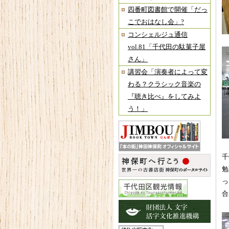
四番町図書館で開催「だっ
こでおはなし会」?
コンシェルジュ通信
vol.81「千代田の駄菓子屋
さん」
講習会「演奏者によって変
わる？クラシック音楽の
『聴き比べ』をしてみよ
う！」
千
勉
っ
合