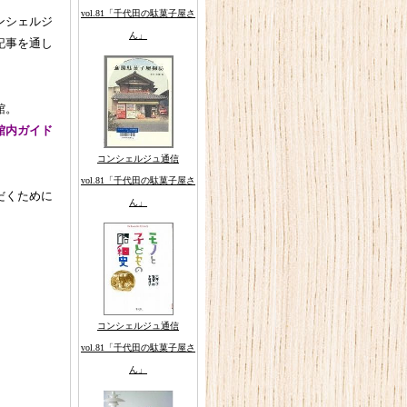
vol.81「千代田の駄菓子屋さ
ンシェルジ
ん」
記事を通し
館。
館内ガイド
コンシェルジュ通信
vol.81「千代田の駄菓子屋さ
だくために
ん」
コンシェルジュ通信
vol.81「千代田の駄菓子屋さ
ん」