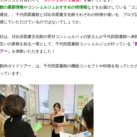
ェルジュが月替わりで
「コンシェルジュ通信」
を書いています。
館の最新情報
や
コンシェルジュおすすめの街情報
などをお届けしている「コ
通信」。千代田図書館と日比谷図書文化館それぞれの特徴や違いを、ブログ
感じていただけているのではないでしょうか。
日は、日比谷図書文化館の受付コンシェルジュの皆さんが千代田図書館へ来
互いの業務を知る一環として、千代田図書館コンシェルジュが行っている
「
アー」
を体験いただきました！
館内ガイドツアー」は、千代田図書館の機能コンセプトや特徴を知っていた
っています。