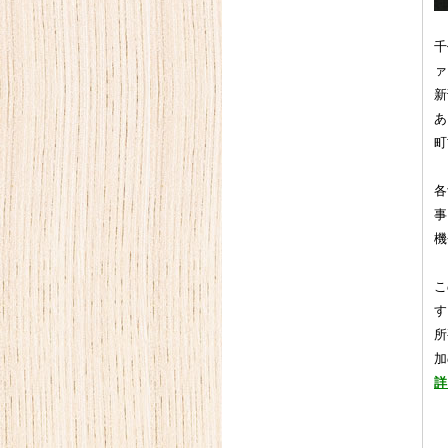
千
ァ
新
あ
町
各
事
機
こ
す
所
加
詳