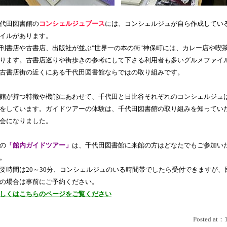
代田図書館の
コンシェルジュブース
には、コンシェルジュが自ら作成してい
イルがあります。
刊書店や古書店、出版社が並ぶ"世界一の本の街"神保町には、カレー店や喫
ります。古書店巡りや街歩きの参考にして下さる利用者も多いグルメファイ
古書店街の近くにある千代田図書館ならではの取り組みです。
館が持つ特徴や機能にあわせて、千代田と日比谷それぞれのコンシェルジュ
をしています。ガイドツアーの体験は、千代田図書館の取り組みを知ってい
会になりました。
の
「館内ガイドツアー」
は、千代田図書館に来館の方はどなたでもご参加い
。
要時間は20～30分、コンシェルジュのいる時間帯でしたら受付できますが、
の場合は事前にご予約ください。
しくはこちらのページをご覧ください
Posted at：