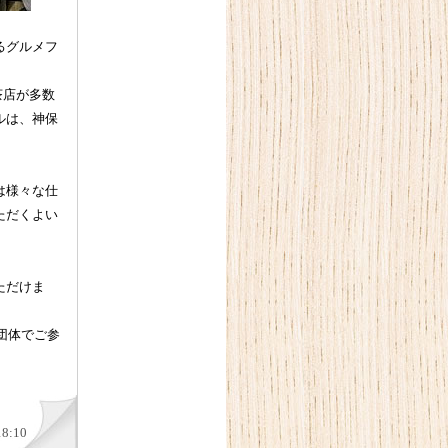
るグルメフ
茶店が多数
ルは、神保
は様々な仕
ただくよい
ただけま
団体でご参
18:10