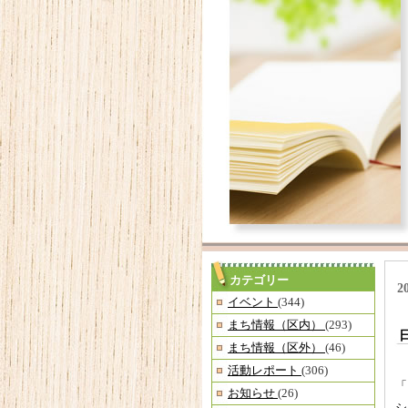
カテゴリー
2
イベント
(344)
まち情報（区内）
(293)
まち情報（区外）
(46)
活動レポート
(306)
「
お知らせ
(26)