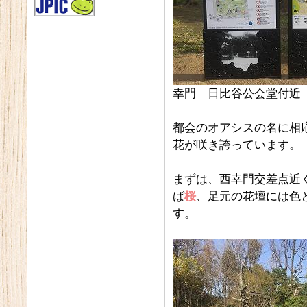
幸門 日比谷公会堂付近
都会のオアシスの名に相
花が咲き誇っています。
まずは、西幸門交差点近
ば
桜
、足元の花壇には色
す。