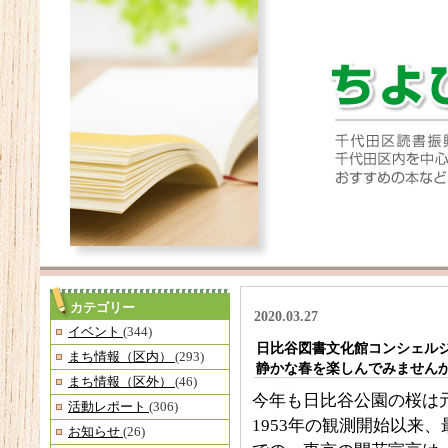
カテゴリー
2020.03.27
イベント
(344)
日比谷図書文化館コンシェルジュ通
まち情報（区内）
(293)
静かな春を楽しんでみません
まち情報（区外）
(46)
今年も日比谷公園の桜は
活動レポート
(306)
1953年の観測開始以来
お知らせ
(26)