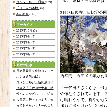
での、東京の開花宣言は
コンシェルジュ通信
(129)
千代田人の本棚
(46)
3月23日現在、日比谷公
本の紹介
(169)
アーカイブ
2025年10月
(3)
2025年9月
(5)
2025年8月
(5)
2025年7月
(4)
2025年6月
(3)
最近の記事
日比谷図書文化館コンシェ
西幸門 カモメの噴水付近（
ルジュ通信vol.51
コンシェルジュ新聞創刊／
「千代田のさくらまつり
企画展「千代田の大奥―時
余儀なくされている中、
代へのまなざし―」ご紹介
け晴れやかで、穏やかな
古書店に行ってみよう！知
撮影に出かけた3月21日
っておきたいマナーのこと