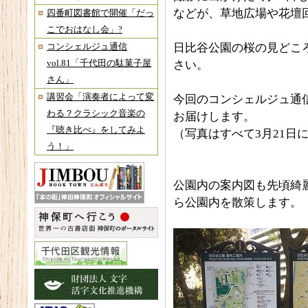
などが、草地広場や花壇
四番町図書館で開催「だっ
こでおはなし会」?
日比谷公園の桜の見どこ
コンシェルジュ通信
vol.81「千代田の駄菓子屋
さい。
さん」
講習会「演奏者によって変
今回のコンシェルジュ通
わる？クラシック音楽の
お届けします。
『聴き比べ』をしてみよ
（写真はすべて3月21日
う！」
公園内の案内図も先頃綺
ら公園内を散策します。