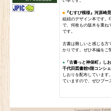
い本です。
■
『むすび模様』河原崎
組紐のデザイン本です。
で、何枚もの版木を重ね
です。
古書は難しいと感じる方
かりです。ぜひ本編をご
●
「古書っと神保町」
し
千代田図書館
9階コンシ
しおりを配布しています
ていますので、ぜひブー
Copyright(C) 2010 千