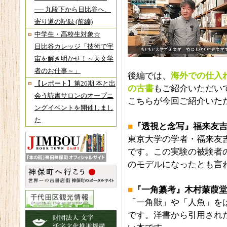
── 九段下から日比谷へ、
寄り道の記録 (前編)
中学生・高校生対象☆
日比谷カレッジ「技術で宇
宙を解き明かせ！～天文学
者のお仕事～」
後編では、
海外
で
の仕入
【レポート】第26期 本と出
の古書
もご紹介いただい
会う読書サロンのオープニ
こちらが今回ご紹介いた
ングイベントを開催しまし
た
■
『透視と念写』福来友
東京大学の学者・福来友
です。この実験の被験者
のモデルになったとも言
■
『一角纂考』
木村蒹葭
「一角獣」や「人魚」を
です。洋書から引用され