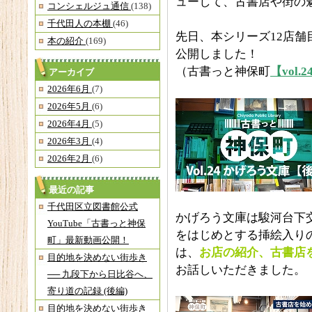
ューして、古書店や街の
コンシェルジュ通信
(138)
千代田人の本棚
(46)
先日、本シリーズ12店舗
本の紹介
(169)
公開しました！
（古書っと神保町
【v
ol.2
アーカイブ
2026年6月
(7)
2026年5月
(6)
2026年4月
(5)
2026年3月
(4)
2026年2月
(6)
最近の記事
千代田区立図書館公式
かげろう文庫は駿河台下
YouTube「古書っと神保
をはじめとする挿絵入り
町」最新動画公開！
は、
お店の紹介、古書店
目的地を決めない街歩き
お話しいただきました。
── 九段下から日比谷へ、
寄り道の記録 (後編)
目的地を決めない街歩き