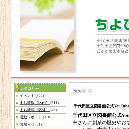
カテゴリー
2026.06.30
イベント
(365)
まち情報（区内）
(311)
千代田区立図書館公式YouTu
まち情報（区外）
(46)
千代田区立図書館公式
Yo
活動レポート
(310)
主さんに創業の歴史やお
お知らせ
(31)