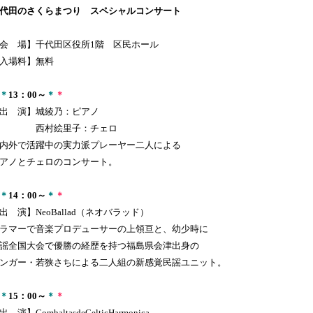
代田のさくらまつり スペシャルコンサート
会 場】千代田区役所1階 区民ホール
入場料】無料
＊
13
：00
～
＊
＊
出 演】城綾乃：ピアノ
西村絵里子：チェロ
内外で活躍中の実力派プレーヤー二人による
アノとチェロのコンサート。
＊
14
：00
～
＊
＊
出 演】NeoBallad（ネオバラッド）
ラマーで音楽プロデューサーの上領亘と、幼少時に
謡全国大会で優勝の経歴を持つ福島県会津出身の
ンガー・若狭さちによる二人組の新感覚民謡ユニット。
＊
15
：00
～
＊
＊