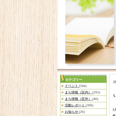
カテゴリー
2
イベント
(344)
まち情報（区内）
(293)
まち情報（区外）
(46)
活動レポート
(306)
3
お知らせ
(26)