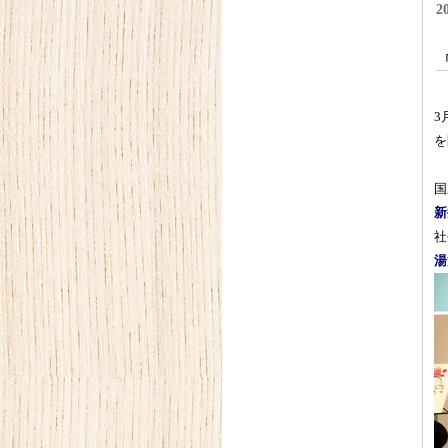
2
3
を
国
新
社
湯