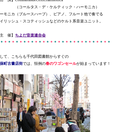
出 演】ComhaltasdeCelticHarmonica
（コールタス・デ・ケルティック・ハーモニカ）
ーモニカ（ブルースハープ）、ピアノ、フルート他で奏でる
イリッシュ・スコティッシュなどのケルト系音楽ユニット。
主 催】
ちよだ音楽連合会
＊
＊
＊
＊
＊
＊
＊
＊
＊
＊
＊
＊
＊
＊
＊
＊
＊
＊
＊
＊
＊
＊
＊
＊
＊
＊
＊
＊
＊
して、こちらも千代田図書館からすぐの
保町古書店街
では、恒例の
春のワゴンセール
が始まっています！