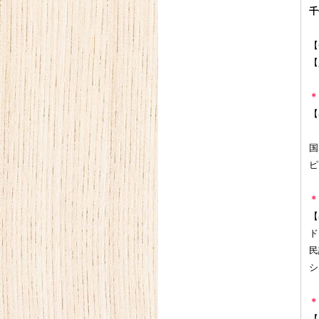
千
【
【
＊
【
国
ピ
＊
【
ド
民
シ
＊