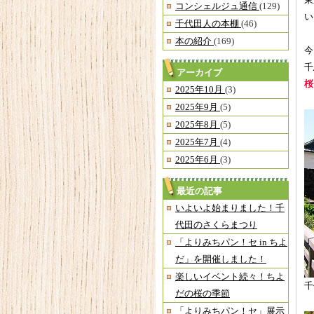
東
コンシェルジュ通信
(129)
い
千代田人の本棚
(46)
本の紹介
(169)
今
千
アーカイブ
桜
2025年10月
(3)
2025年9月
(5)
2025年8月
(5)
2025年7月
(4)
2025年6月
(3)
最近の記事
いよいよ始まりました！千
代田のさくらまつり
「よりみちパン！セ in ちよ
だ」を開催しました！
楽しいイベント続々！ちよ
千
だの桜の季節
「よりみちパン！セ」展示