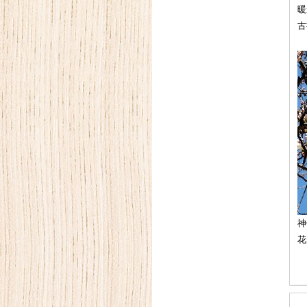
暖
古
神
花