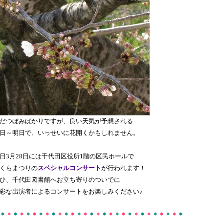
だつぼみばかりですが、良い天気が予想される
日～明日で、いっせいに花開くかもしれません。
日3月28日には千代田区役所1階の区民ホールで
くらまつりの
スペシャルコンサート
が行われます！
ひ、千代田図書館へお立ち寄りのついでに
彩な出演者によるコンサートをお楽しみください♪
＊
＊
＊
＊
＊
＊
＊
＊
＊
＊
＊
＊
＊
＊
＊
＊
＊
＊
＊
＊
＊
＊
＊
＊
＊
＊
＊
＊
＊