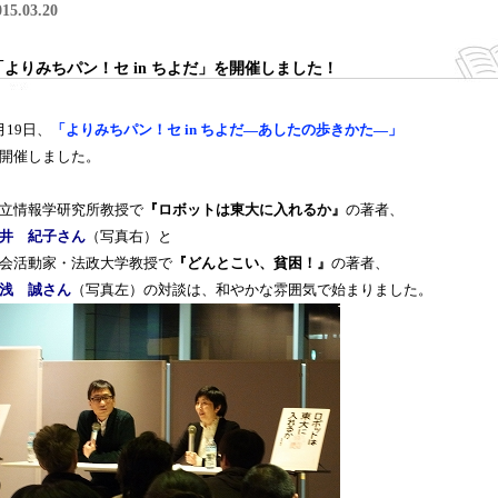
015.03.20
「よりみちパン！セ in ちよだ」を開催しました！
月19日、
「よりみちパン！セ
in
ちよだ―あしたの歩きかた―」
開催しました。
立情報学研究所教授で
『ロボットは東大に入れるか』
の著者、
井 紀子さん
（写真右）と
会活動家・法政大学教授で
『どんとこい、貧困！』
の著者、
浅 誠さん
（写真左）の対談は、和やかな雰囲気で始まりました。