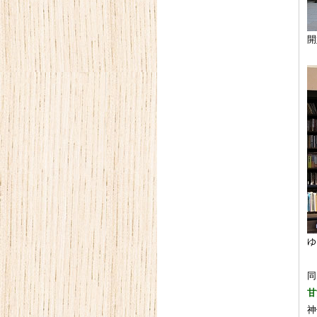
開
ゆ
同
甘
神