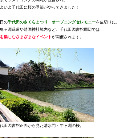
京でソメイヨシノの開花が宣言され、
よいよ千代田に桜の季節がやってきました！
日の
千代田のさくらまつり オープニングセレモニー
を皮切りに、
鳥ヶ淵緑道や靖国神社境内など、千代田図書館周辺では
を楽しむさまざまなイベント
が開催されます。
代田図書館正面から見た清水門・牛ヶ淵の桜。