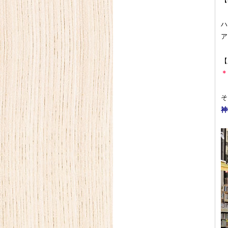
【
ハ
ア
【
＊
そ
神