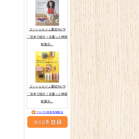
コンシェルジュ通信Vol.79
「豆本で紹介！古書っと神保
町展示」
コンシェルジュ通信Vol.79
「豆本で紹介！古書っと神保
町展示」
ブログの更新情報配信