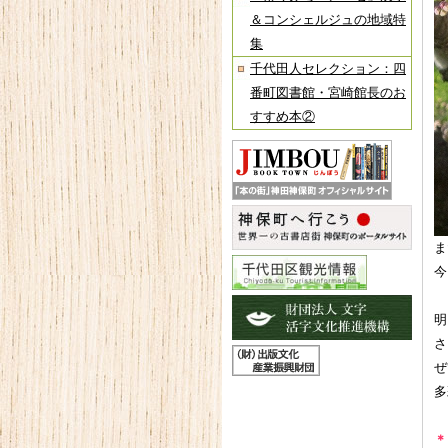
＆コンシェルジュの地域特
集
千代田人セレクション：四
番町図書館・宮崎館長のお
すすめ本②
ま
今
明
さ
ぜ
多
＊