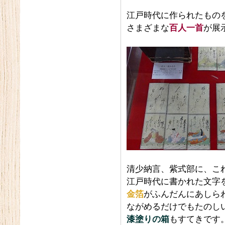
江戸時代に作られたもの
さまざまな
百人一首
が展
清少納言、紫式部に、これ
江戸時代に書かれた文字
金箔
がふんだんにあしら
ながめるだけでもたのし
漆塗りの箱
もすてきです