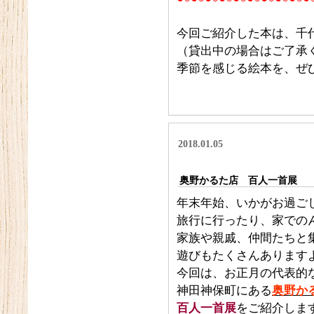
今回ご紹介した本は、千
（貸出中の場合はご了承
季節を感じる絵本を、ぜ
2018.01.05
奥野かるた店 百人一首展
年末年始、いかがお過ご
旅行に行ったり、家でのん
家族や親戚、仲間たちと
遊びもたくさんあります
今回は、お正月の代表的
神田神保町にある
奥野か
百人一首展
をご紹介しま