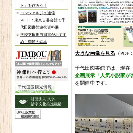
ト」を作ろう！
コンシェルジュ通信
Vol.33：東京古書会館で千
代田図書館連携資料展
学校支援担当司書がおすす
め！季節の絵本
大きな画像を見る
（PDF：
千代田図書館では、現在
企画展示「人気小説家がお
を開催中です。