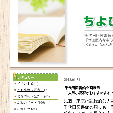
カテゴリー
2018.01.31
イベント
(344)
千代田図書館企画展示
まち情報（区内）
(293)
「人気小説家がおすすめする 
まち情報（区外）
(46)
先週、東京は記録的な大
活動レポート
(306)
千代田図書館の周りも一
お知らせ
(26)