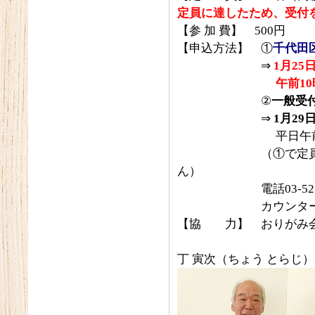
定員に達したため、受付
【参 加 費】 500円
【申込方法】 ①
千代田
⇒
1
月25
午前10
②
一般受
⇒
1
月29
平日午前10時
（①で定員になっ
ん）
電話03-5211-428
カウンターにてお
【協 力】 おりがみ
丁 寅次（ちょう とらじ