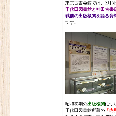
東京古書会館では、2月3
千代田図書館と神田古書
戦前の出版検閲を語る資
です。
昭和初期の
出版検閲
につ
千代田図書館所蔵の
「内