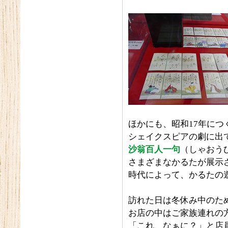
ほかにも、昭和17年につ
シェイクスピアの劇に出て
沙翁百人一句
（しゃおう
さまざまなかるたが展示
時代によって、かるたの
訪れた日は冬休み中のた
お店の中はご家族連れの
「これ、なぁに？」と店