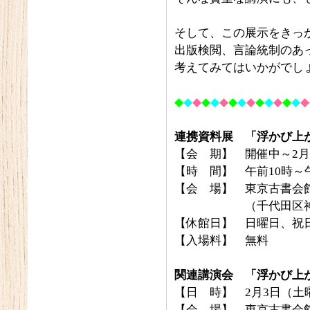
そして、この展示をきっ
出版検閲、言論統制のあ
考えてみてはいかがでし
◆
◆
◆
◆
◆
◆
◆
◆
◆
◆
◆
◆
◆
◆
◆
連携資料展 「浮かび上
【会 期】 開催中～2
【時 間】 午前10時～
【会 場】 東京古書会
（千代田区神田小川
【休館日】 日曜日、祝
【入場料】 無料
関連講演会 「浮かび上
【日 時】 2月3日（土
【会 場】 東京古書会