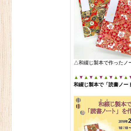
△和綴じ製本で作ったノ
▲
▼
▲
▼
▲
▼
▲
▼
▲
▼
▲
和綴じ製本で「読書ノー