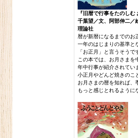
『旧暦で行事をたのしむ
千葉望／文、阿部伸二／
理論社
暦が新暦になるまでのお
一年のはじまりの基準と
「お正月」と言うそうで
この本では、お月さまを
年中行事が紹介されてい
小正月やどんど焼きのこ
お月さまの暦を知れば、
もっと感じとれるように