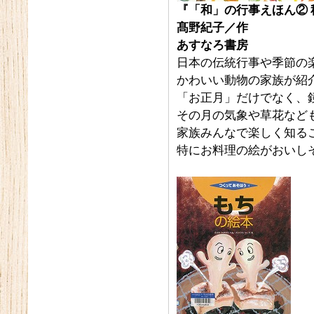
『「和」の行事えほん②
髙野紀子／作
あすなろ書房
日本の伝統行事や季節の
かわいい動物の家族が紹
「お正月」だけでなく、
その月の気象や草花など
家族みんなで楽しく知る
特にお料理の絵がおいし