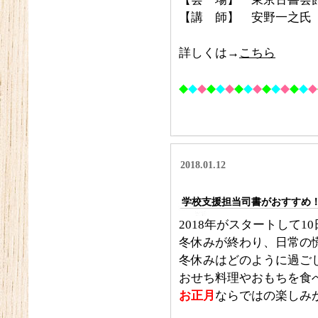
【講 師】 安野一之氏
詳しくは→
こちら
◆
◆
◆
◆
◆
◆
◆
◆
◆
◆
◆
◆
◆
◆
◆
2018.01.12
学校支援担当司書がおすすめ
2018年がスタートして
冬休みが終わり、日常の
冬休みはどのように過ご
おせち料理やおもちを食
お正月
ならではの楽しみ