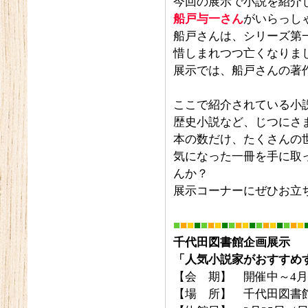
今回の展示で小説を紹介
船戸与一さん
がいらっし
船戸さんは、シリーズ第一
惜しまれつつ亡くなりま
展示では、船戸さんの著
ここで紹介されている小
歴史小説など、じつにさ
本の数だけ、たくさんの
気になった一冊を手に取
んか？
展示コーナーにぜひお立
■
■
■
■
■
■
■
■
■
■
■
■
■
■
■
■
■
■
■
千代田図書館企画展示
「人気小説家がおすすめす
【会 期】 開催中～4月
【場 所】 千代田図書館