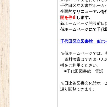
千代田区立図書館ホーム
全面的なリニューアルを
開を停止
します。
新ホームページ開設前日(3
仮ホームページにて千代
千代田区立図書館 仮ホ
※仮ホームページでは、
資料検索はできませんの
機をご利用ください。
■
千代田図書館 電話 03-
※
日比谷図書文化館ホー
通り閲覧できます｡