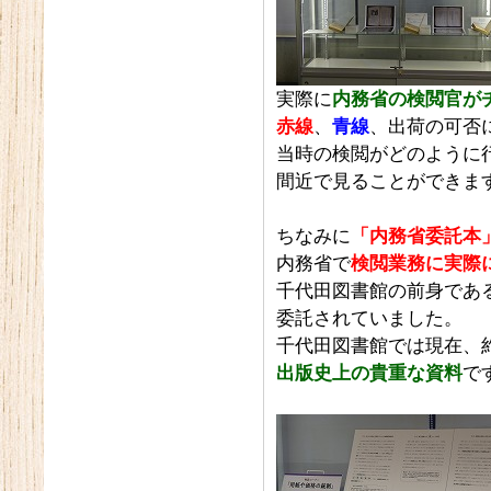
実際に
内務省の検閲官が
赤線
、
青線
、出荷の可否
当時の検閲がどのように
間近で見ることができます
ちなみに
「内務省委託本
内務省で
検閲業務に実際
千代田図書館の前身であ
委託されていました。
千代田図書館では現在、約
出版史上の貴重な資料
で