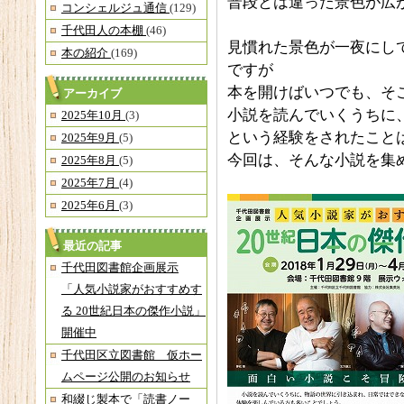
普段とは違った景色が広
コンシェルジュ通信
(129)
千代田人の本棚
(46)
見慣れた景色が一夜にし
本の紹介
(169)
ですが
本を開けばいつでも、そ
アーカイブ
小説を読んでいくうちに
2025年10月
(3)
という経験をされたこと
2025年9月
(5)
今回は、そんな小説を集
2025年8月
(5)
2025年7月
(4)
2025年6月
(3)
最近の記事
千代田図書館企画展示
「人気小説家がおすすめす
る 20世紀日本の傑作小説」
開催中
千代田区立図書館 仮ホー
ムページ公開のお知らせ
和綴じ製本で「読書ノー