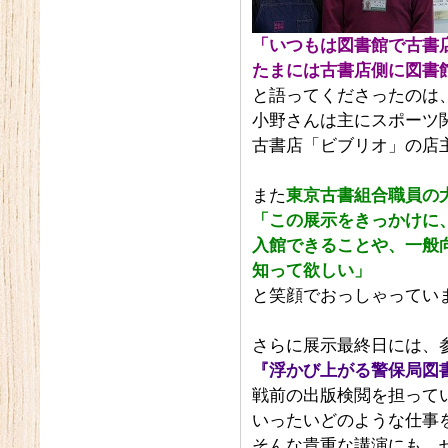
「いつもは図書館で古書
たまには古書店側に図書
と語ってくださったのは
小野さんは主にスポーツ
古書店「ビブリオ」の店
また
東京古書組合職員の
「この展示をきっかけに
入館できることや、一般
知って欲しい」
と笑顔でおっしゃってい
さらに展示最終日には、
『浮かび上がる警保局図
戦前の出版検閲を担って
いったいどのような仕事を
そんな貴重な講演にも、