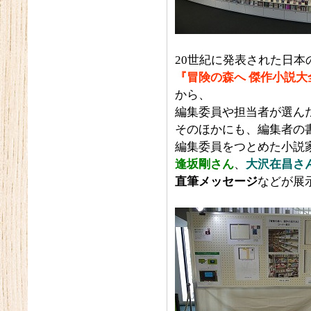
20世紀に発表された日本
『冒険の森へ
傑作小説大
から、
編集委員や担当者が選ん
そのほかにも、編集者の
編集委員をつとめた小説
逢坂剛さん
、
大沢在昌さ
直筆メッセージ
などが展