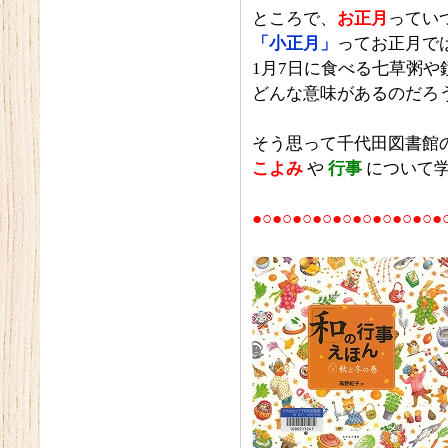
ところで、
お正月
ってい
「小正月」
ってお正月で
1月7日に食べる七草粥や
どんな意味があるのだろう
そう思って千代田図書館
こよみ
や
行事
について学
●○●○●○●○●○●○●○●○●○●