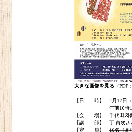
大きな画像を見る
（PDF：
【日 時】 2月17日
午前10時10分～1
【会 場】 千代田図書
【講 師】 丁 寅次さ
【定 員】
10名（