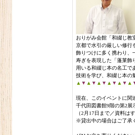
おりがみ会館「和綴じ教
京都で水引の厳しい修行
飾りつけに多く携わり、
寿ぎを表現した「蓬莱飾
用いる和綴じ本の名工で
技術を学び、和綴じ本の
▲
▼
▲
▼
▲
▼
▲
▼
▲
▼
▲
現在、このイベントに関
千代田図書館9階の第2
（2月17日まで／資料は
※貸出中の場合はご了承