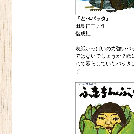
『とべバッタ』
田島征三／作
偕成社
表紙いっぱいの力強いバ
ではないでしょうか？敵
れて暮らしていたバッタ
す。