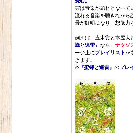
読む。
実は音楽が題材となって
流れる音楽を聴きながら
景が鮮明になり、想像力
例えば、直木賞と本屋大
蜂と遠雷』
なら、
ナクソ
ージ上に
プレイリスト
が
きます。
※
『蜜蜂と遠雷』
の
プレ