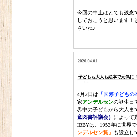
今回の中止はとても残念
しておこうと思います！
さいね♪
2020.04.01
子どもも大人も絵本で元気に！
4月2日は
「国際子どもの
家
アンデルセン
の誕生日
界中の子どもから大人まで
童図書評議会）
によって
IBBYは、1953年に世
ンデルセン賞」
も設立し