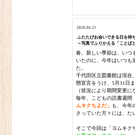
2020.04.23
ふたたびお会いできる日を待
～写真でふりかえる「ことば
春。新しい季節は、いつ
いたのに、今年はいつも
た。
千代田区立図書館は現在
態宣言をうけ、5月31日
（状況により期間変更に
毎年、こどもの読書週間（
ムキクちよだ」
も、今年
さっていた方々には、た
そこで今回は「ヨムキク