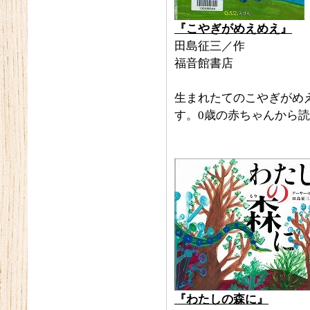
『こやぎがめえめえ』
田島征三／作
福音館書店
生まれたてのこやぎがめ
す。0歳の赤ちゃんから
『わたしの森に』