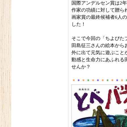
国際アンデルセン賞は2
作家の功績に対して贈ら
画家賞の最終候補者6人
した！
そこで今回の「ちよぴた
田島征三さんの絵本から
外に出て元気に遊ぶこと
動感と生命力にあふれる
せんか？
＊
＊
＊
＊
＊
＊
＊
＊
＊
＊
＊