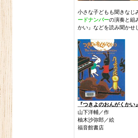
小さな子どもも聞きなじ
ードナンバー
の演奏と組
かい』などを読み聞かせ
『つきよのおんがくかい
山下洋輔／作
柚木沙弥郎／絵
福音館書店