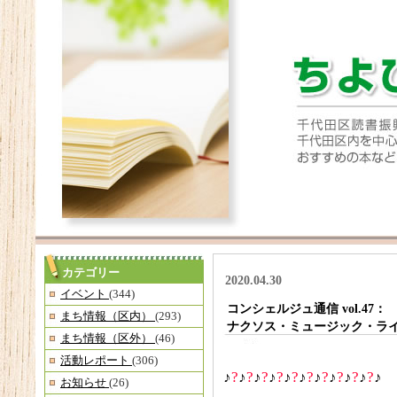
カテゴリー
2020.04.30
イベント
(344)
コンシェルジュ通信 vol.47：
まち情報（区内）
(293)
ナクソス・ミュージック・ライ
まち情報（区外）
(46)
活動レポート
(306)
♪
?
♪
?
♪
?
♪
?
♪
?
♪
?
♪
?
♪
?
♪
?
♪
?
♪
お知らせ
(26)