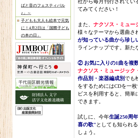
社から毎月刊行されてい
ばと音のフェスティバル
てみてください！
♪」～
子どもも大人も絵本で元気
また、
ナクソス・ミュー
に！4月2日は「国際子ども
様々なテーマから選曲さ
の本の日」
が知っている曲から珍し
ラインナップです。新た
②
お気に入りの1曲を複
ナクソス・ミュージック
作品別・楽器編成別
でも
をするためにはCDを一
ビスを利用すると、簡単
できます。
試しに、今年
生誕250周
喜の歌"
としても知られる
しょう。