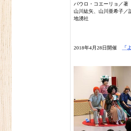
パウロ・コエーリョ／著
山川紘矢、山川亜希子／
地湧社
2018年4月28日開催
「