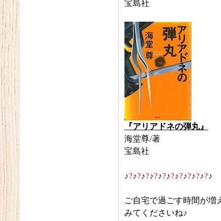
宝島社
『アリアドネの弾丸』
海堂尊/著
宝島社
♪
?
♪
?
♪
?
♪
?
♪
?
♪
?
♪
?
♪
?
♪
?
♪
?
♪
ご自宅で過ごす時間が増
みてくださいね♪