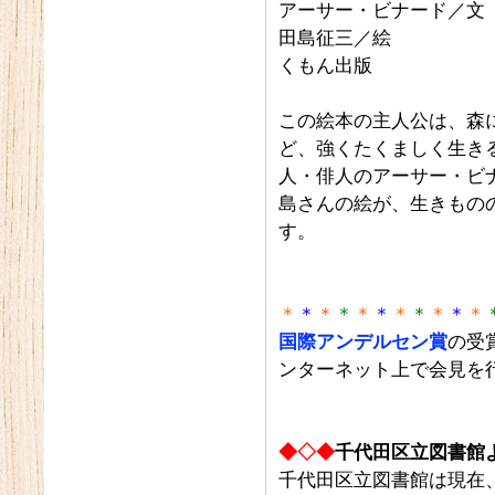
アーサー・ビナード／文
田島征三／絵
くもん出版
この絵本の主人公は、森
ど、強くたくましく生き
人・俳人のアーサー・ビ
島さんの絵が、生きもの
す。
＊
＊
＊
＊
＊
＊
＊
＊
＊
＊
＊
国際アンデルセン賞
の受
ンターネット上で会見を
◆◇◆
千代田区立図書館
千代田区立図書館は現在