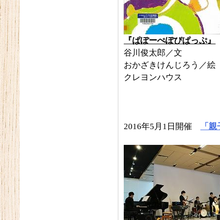
『ぱぽーぺぽぴぱっぷ』
谷川俊太郎／文
おかざきけんじろう／絵
クレヨンハウス
2016年5月1日開催
「親