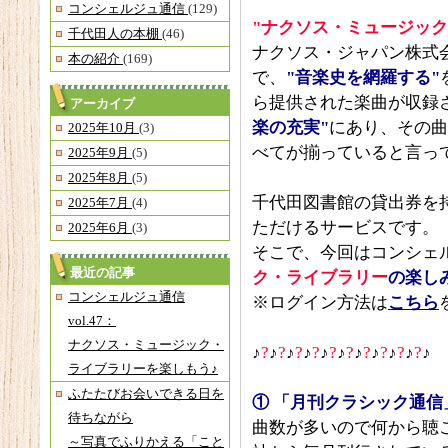
コンシェルジュ通信
(129)
"ナクソス・ミュージック
千代田人の本棚
(46)
ナクソス・ジャパン株式
本の紹介
(169)
で、
"音楽史を網羅する"
ら提供された楽曲が収録
アーカイブ
楽の充実"
にあり、その曲
2025年10月
(3)
べてが揃っていると言っ
2025年9月
(5)
2025年8月
(5)
千代田図書館の貸出券を
2025年7月
(4)
ただけるサービスです。
2025年6月
(3)
そこで、今回はコンシェ
最近の記事
ク・ライブラリー
の楽し
コンシェルジュ通信
※ログイン方法は
こちら
vol.47：
ナクソス・ミュージック・
♪
?
♪
?
♪
?
♪
?
♪
?
♪
?
♪
?
♪
?
♪
?
♪
?
♪
ライブラリーを楽しもう♪
ふたたびお会いできる日を
①
「月刊クラシック通信
待ちながら
曲数が多いので何から聴こ
～写真でふりかえる「こと