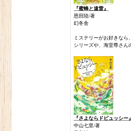
『蜜蜂と遠雷』
恩田陸/著
幻冬舎
ミステリーがお好きなら
シリーズや、海堂尊さん
『さよならドビュッシー
中山七里/著